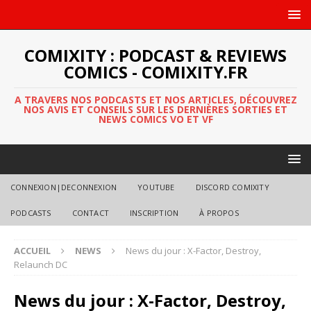
COMIXITY : PODCAST & REVIEWS
COMICS - COMIXITY.FR
A TRAVERS NOS PODCASTS ET NOS ARTICLES, DÉCOUVREZ
NOS AVIS ET CONSEILS SUR LES DERNIÈRES SORTIES ET
NEWS COMICS VO ET VF
CONNEXION|DECONNEXION
YOUTUBE
DISCORD COMIXITY
PODCASTS
CONTACT
INSCRIPTION
À PROPOS
ACCUEIL
NEWS
News du jour : X-Factor, Destroy,
Relaunch DC
News du jour : X-Factor, Destroy,