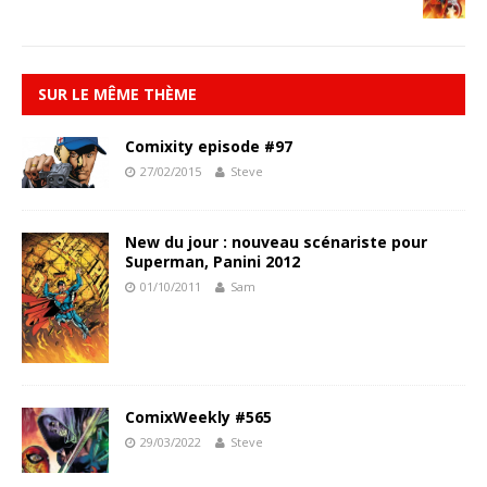
SUR LE MÊME THÈME
Comixity episode #97
27/02/2015
Steve
New du jour : nouveau scénariste pour
Superman, Panini 2012
01/10/2011
Sam
ComixWeekly #565
29/03/2022
Steve