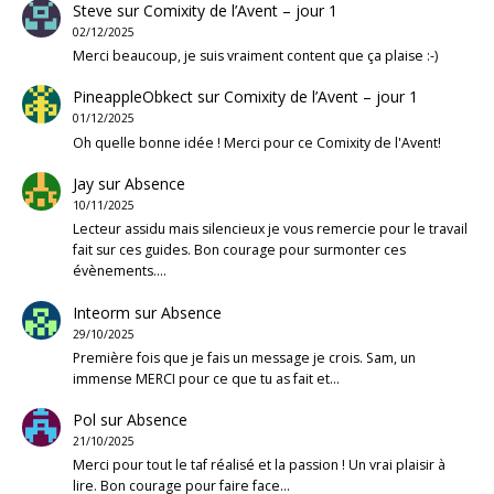
Steve
sur
Comixity de l’Avent – jour 1
02/12/2025
Merci beaucoup, je suis vraiment content que ça plaise :-)
PineappleObkect
sur
Comixity de l’Avent – jour 1
01/12/2025
Oh quelle bonne idée ! Merci pour ce Comixity de l'Avent!
Jay
sur
Absence
10/11/2025
Lecteur assidu mais silencieux je vous remercie pour le travail
fait sur ces guides. Bon courage pour surmonter ces
évènements.…
Inteorm
sur
Absence
29/10/2025
Première fois que je fais un message je crois. Sam, un
immense MERCI pour ce que tu as fait et…
Pol
sur
Absence
21/10/2025
Merci pour tout le taf réalisé et la passion ! Un vrai plaisir à
lire. Bon courage pour faire face…