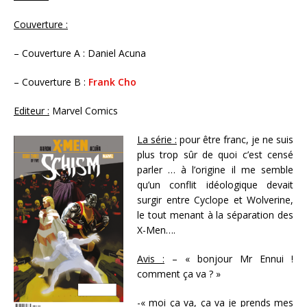
Couverture :
– Couverture A : Daniel Acuna
– Couverture B :
Frank Cho
Editeur :
Marvel Comics
La série :
pour être franc, je ne suis
plus trop sûr de quoi c’est censé
parler … à l’origine il me semble
qu’un conflit idéologique devait
surgir entre Cyclope et Wolverine,
le tout menant à la séparation des
X-Men….
Avis :
– « bonjour Mr Ennui !
comment ça va ? »
-« moi ça va, ça va je prends mes