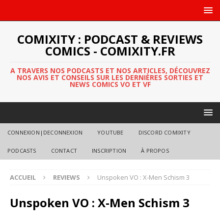
COMIXITY : PODCAST & REVIEWS
COMICS - COMIXITY.FR
A TRAVERS NOS PODCASTS ET NOS ARTICLES, DÉCOUVREZ
NOS AVIS ET CONSEILS SUR LES DERNIÈRES SORTIES ET
NEWS COMICS VO ET VF
CONNEXION|DECONNEXION
YOUTUBE
DISCORD COMIXITY
PODCASTS
CONTACT
INSCRIPTION
À PROPOS
ACCUEIL
REVIEWS
Unspoken VO : X-Men Schism 3
Unspoken VO : X-Men Schism 3