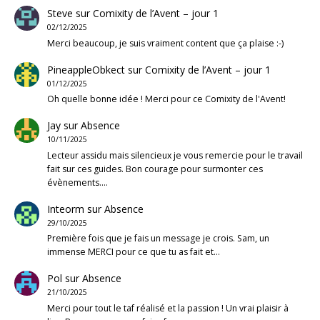
Steve
sur
Comixity de l’Avent – jour 1
02/12/2025
Merci beaucoup, je suis vraiment content que ça plaise :-)
PineappleObkect
sur
Comixity de l’Avent – jour 1
01/12/2025
Oh quelle bonne idée ! Merci pour ce Comixity de l'Avent!
Jay
sur
Absence
10/11/2025
Lecteur assidu mais silencieux je vous remercie pour le travail
fait sur ces guides. Bon courage pour surmonter ces
évènements.…
Inteorm
sur
Absence
29/10/2025
Première fois que je fais un message je crois. Sam, un
immense MERCI pour ce que tu as fait et…
Pol
sur
Absence
21/10/2025
Merci pour tout le taf réalisé et la passion ! Un vrai plaisir à