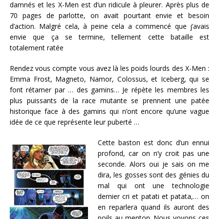
damnés et les X-Men est d’un ridicule à pleurer. Après plus de
70 pages de parlotte, on avait pourtant envie et besoin
d’action. Malgré cela, à peine cela a commencé que j’avais
envie que ça se termine, tellement cette bataille est
totalement ratée
Rendez vous compte vous avez là les poids lourds des X-Men :
Emma Frost, Magneto, Namor, Colossus, et Iceberg, qui se
font rétamer par … des gamins… Je répète les membres les
plus puissants de la race mutante se prennent une patée
historique face à des gamins qui n’ont encore qu’une vague
idée de ce que représente leur puberté …
Cette baston est donc d’un ennui
profond, car on n’y croit pas une
seconde. Alors oui je sais on me
dira, les gosses sont des génies du
mal qui ont une technologie
dernier cri et patati et patata,… on
en reparlera quand ils auront des
poils au menton. Nous voyons ces