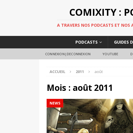
COMIXITY : 
A TRAVERS NOS PODCASTS ET NOS AR
PODCASTS
GUIDES 
CONNEXION|DECONNEXION
YOUTUBE
D
ACCUEIL
2011
août
Mois :
août 2011
NEWS