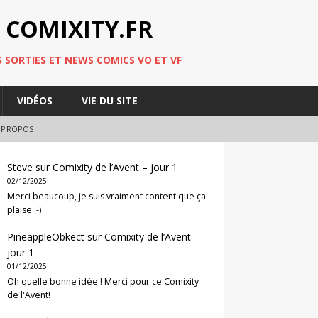
 COMIXITY.FR
 SORTIES ET NEWS COMICS VO ET VF
VIDÉOS
VIE DU SITE
 PROPOS
Steve
sur
Comixity de l’Avent – jour 1
02/12/2025
Merci beaucoup, je suis vraiment content que ça
plaise :-)
PineappleObkect
sur
Comixity de l’Avent –
jour 1
01/12/2025
Oh quelle bonne idée ! Merci pour ce Comixity
de l'Avent!