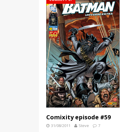
Comixity episode #59
31/08/2011
Steve
7