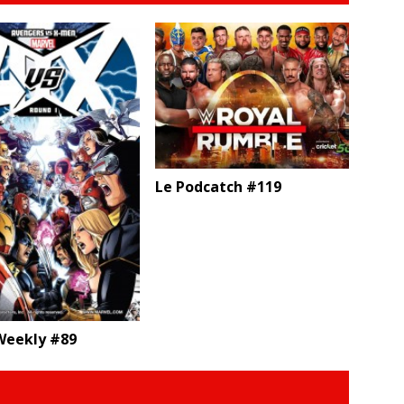
Le Podcatch #119
eekly #89