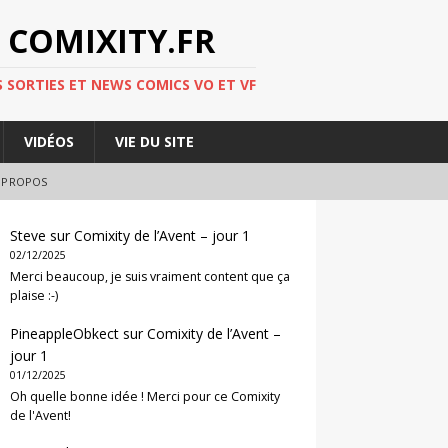
 COMIXITY.FR
 SORTIES ET NEWS COMICS VO ET VF
VIDÉOS
VIE DU SITE
 PROPOS
Steve
sur
Comixity de l’Avent – jour 1
02/12/2025
Merci beaucoup, je suis vraiment content que ça
plaise :-)
PineappleObkect
sur
Comixity de l’Avent –
jour 1
01/12/2025
Oh quelle bonne idée ! Merci pour ce Comixity
de l'Avent!