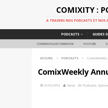
COMIXITY : 
A TRAVERS NOS PODCASTS ET NOS AR
PODCASTS
GUIDES 
CONNEXION|DECONNEXION
YOUTUBE
D
ACCUEIL
PODCASTS
ComixWeekly 
ComixWeekly Annu
01/01/2012
Steve
Podcasts
,
Spécia