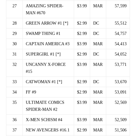
27
AMAZING SPIDER-
$3.99
MAR
57,599
MAN #670
28
GREEN ARROW #1 [*]
$2.99
DC
55,512
29
SWAMP THING #1
$2.99
DC
54,757
30
CAPTAIN AMERICA #3
$3.99
MAR
54,413
31
SUPERGIRL #1 [*]
$2.99
DC
54,052
32
UNCANNY X-FORCE
$3.99
MAR
53,771
#15
33
CATWOMAN #1 [*]
$2.99
DC
53,670
34
FF #9
$2.99
MAR
53,091
35
ULTIMATE COMICS
$3.99
MAR
52,569
SPIDER-MAN #2
36
X-MEN SCHISM #4
$3.99
MAR
52,509
37
NEW AVENGERS #16.1
$2.99
MAR
51,506