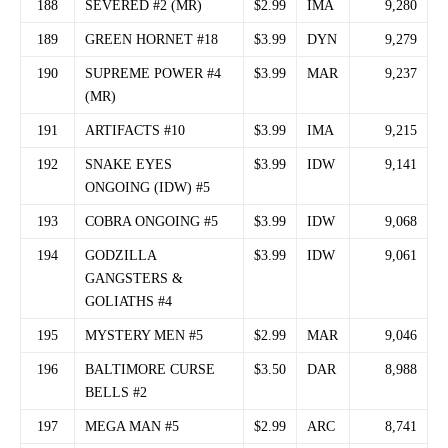
188
SEVERED #2 (MR)
$2.99
IMA
9,280
189
GREEN HORNET #18
$3.99
DYN
9,279
190
SUPREME POWER #4
$3.99
MAR
9,237
(MR)
191
ARTIFACTS #10
$3.99
IMA
9,215
192
SNAKE EYES
$3.99
IDW
9,141
ONGOING (IDW) #5
193
COBRA ONGOING #5
$3.99
IDW
9,068
194
GODZILLA
$3.99
IDW
9,061
GANGSTERS &
GOLIATHS #4
195
MYSTERY MEN #5
$2.99
MAR
9,046
196
BALTIMORE CURSE
$3.50
DAR
8,988
BELLS #2
197
MEGA MAN #5
$2.99
ARC
8,741