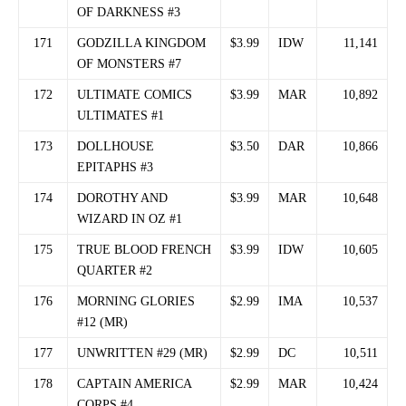
OF DARKNESS #3
171
GODZILLA KINGDOM
$3.99
IDW
11,141
OF MONSTERS #7
172
ULTIMATE COMICS
$3.99
MAR
10,892
ULTIMATES #1
173
DOLLHOUSE
$3.50
DAR
10,866
EPITAPHS #3
174
DOROTHY AND
$3.99
MAR
10,648
WIZARD IN OZ #1
175
TRUE BLOOD FRENCH
$3.99
IDW
10,605
QUARTER #2
176
MORNING GLORIES
$2.99
IMA
10,537
#12 (MR)
177
UNWRITTEN #29 (MR)
$2.99
DC
10,511
178
CAPTAIN AMERICA
$2.99
MAR
10,424
CORPS #4