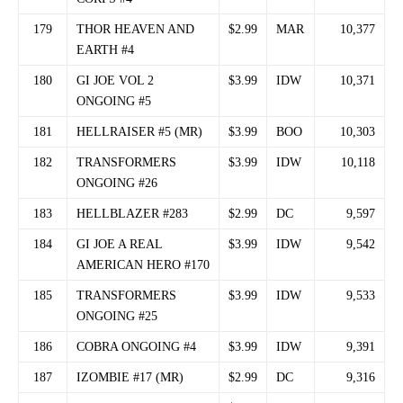
179
THOR HEAVEN AND
$2.99
MAR
10,377
EARTH #4
180
GI JOE VOL 2
$3.99
IDW
10,371
ONGOING #5
181
HELLRAISER #5 (MR)
$3.99
BOO
10,303
182
TRANSFORMERS
$3.99
IDW
10,118
ONGOING #26
183
HELLBLAZER #283
$2.99
DC
9,597
184
GI JOE A REAL
$3.99
IDW
9,542
AMERICAN HERO #170
185
TRANSFORMERS
$3.99
IDW
9,533
ONGOING #25
186
COBRA ONGOING #4
$3.99
IDW
9,391
187
IZOMBIE #17 (MR)
$2.99
DC
9,316