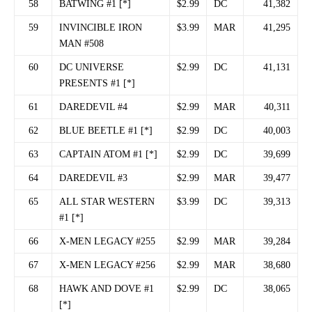
58
BATWING #1 [*]
$2.99
DC
41,382
59
INVINCIBLE IRON
$3.99
MAR
41,295
MAN #508
60
DC UNIVERSE
$2.99
DC
41,131
PRESENTS #1 [*]
61
DAREDEVIL #4
$2.99
MAR
40,311
62
BLUE BEETLE #1 [*]
$2.99
DC
40,003
63
CAPTAIN ATOM #1 [*]
$2.99
DC
39,699
64
DAREDEVIL #3
$2.99
MAR
39,477
65
ALL STAR WESTERN
$3.99
DC
39,313
#1 [*]
66
X-MEN LEGACY #255
$2.99
MAR
39,284
67
X-MEN LEGACY #256
$2.99
MAR
38,680
68
HAWK AND DOVE #1
$2.99
DC
38,065
[*]