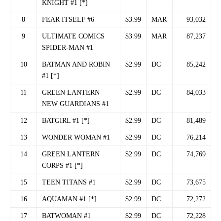
KNIGHT #1 [*]
8
FEAR ITSELF #6
$3.99
MAR
93,032
9
ULTIMATE COMICS
$3.99
MAR
87,237
SPIDER-MAN #1
10
BATMAN AND ROBIN
$2.99
DC
85,242
#1 [*]
11
GREEN LANTERN
$2.99
DC
84,033
NEW GUARDIANS #1
12
BATGIRL #1 [*]
$2.99
DC
81,489
13
WONDER WOMAN #1
$2.99
DC
76,214
14
GREEN LANTERN
$2.99
DC
74,769
CORPS #1 [*]
15
TEEN TITANS #1
$2.99
DC
73,675
16
AQUAMAN #1 [*]
$2.99
DC
72,272
17
BATWOMAN #1
$2.99
DC
72,228