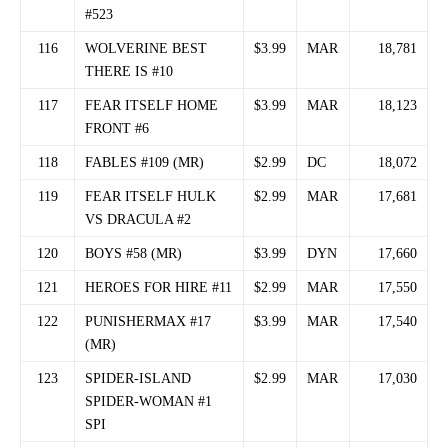
#523
116
WOLVERINE BEST
$3.99
MAR
18,781
THERE IS #10
117
FEAR ITSELF HOME
$3.99
MAR
18,123
FRONT #6
118
FABLES #109 (MR)
$2.99
DC
18,072
119
FEAR ITSELF HULK
$2.99
MAR
17,681
VS DRACULA #2
120
BOYS #58 (MR)
$3.99
DYN
17,660
121
HEROES FOR HIRE #11
$2.99
MAR
17,550
122
PUNISHERMAX #17
$3.99
MAR
17,540
(MR)
123
SPIDER-ISLAND
$2.99
MAR
17,030
SPIDER-WOMAN #1
SPI