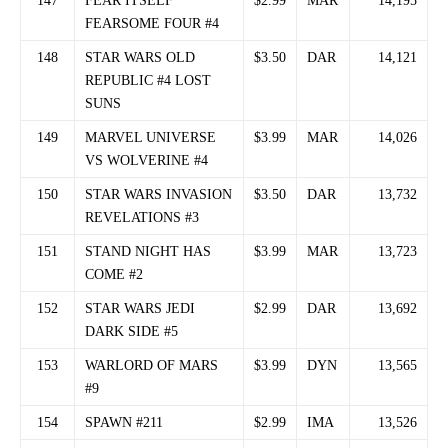
147
FEAR ITSELF
$2.99
MAR
14,195
FEARSOME FOUR #4
148
STAR WARS OLD
$3.50
DAR
14,121
REPUBLIC #4 LOST
SUNS
149
MARVEL UNIVERSE
$3.99
MAR
14,026
VS WOLVERINE #4
150
STAR WARS INVASION
$3.50
DAR
13,732
REVELATIONS #3
151
STAND NIGHT HAS
$3.99
MAR
13,723
COME #2
152
STAR WARS JEDI
$2.99
DAR
13,692
DARK SIDE #5
153
WARLORD OF MARS
$3.99
DYN
13,565
#9
154
SPAWN #211
$2.99
IMA
13,526