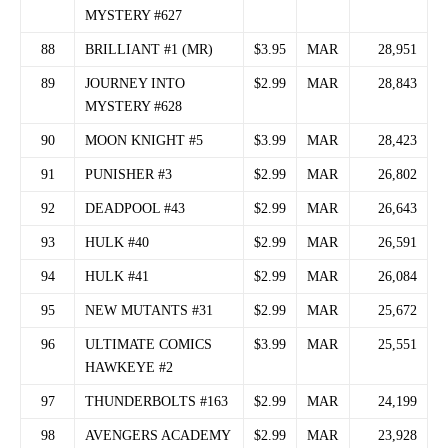
MYSTERY #627
88
BRILLIANT #1 (MR)
$3.95
MAR
28,951
89
JOURNEY INTO
$2.99
MAR
28,843
MYSTERY #628
90
MOON KNIGHT #5
$3.99
MAR
28,423
91
PUNISHER #3
$2.99
MAR
26,802
92
DEADPOOL #43
$2.99
MAR
26,643
93
HULK #40
$2.99
MAR
26,591
94
HULK #41
$2.99
MAR
26,084
95
NEW MUTANTS #31
$2.99
MAR
25,672
96
ULTIMATE COMICS
$3.99
MAR
25,551
HAWKEYE #2
97
THUNDERBOLTS #163
$2.99
MAR
24,199
98
AVENGERS ACADEMY
$2.99
MAR
23,928