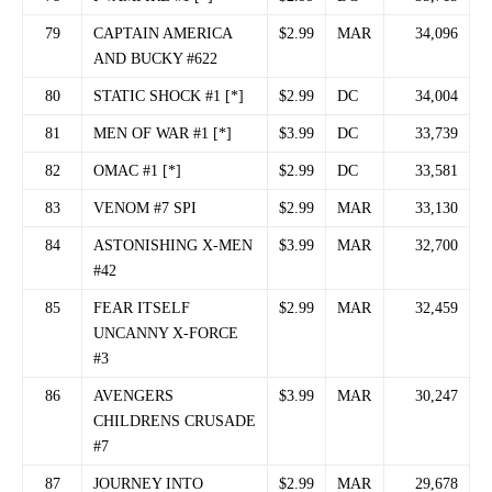
79
CAPTAIN AMERICA
$2.99
MAR
34,096
AND BUCKY #622
80
STATIC SHOCK #1 [*]
$2.99
DC
34,004
81
MEN OF WAR #1 [*]
$3.99
DC
33,739
82
OMAC #1 [*]
$2.99
DC
33,581
83
VENOM #7 SPI
$2.99
MAR
33,130
84
ASTONISHING X-MEN
$3.99
MAR
32,700
#42
85
FEAR ITSELF
$2.99
MAR
32,459
UNCANNY X-FORCE
#3
86
AVENGERS
$3.99
MAR
30,247
CHILDRENS CRUSADE
#7
87
JOURNEY INTO
$2.99
MAR
29,678