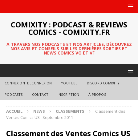
COMIXITY : PODCAST & REVIEWS
COMICS - COMIXITY.FR
A TRAVERS NOS PODCASTS ET NOS ARTICLES, DÉCOUVREZ
NOS AVIS ET CONSEILS SUR LES DERNIÈRES SORTIES ET
NEWS COMICS VO ET VF
CONNEXION|DECONNEXION
YOUTUBE
DISCORD COMIXITY
PODCASTS
CONTACT
INSCRIPTION
À PROPOS
ACCUEIL
NEWS
CLASSEMENTS
Classement des
Ventes Comics US : Septembre 2011
Classement des Ventes Comics US