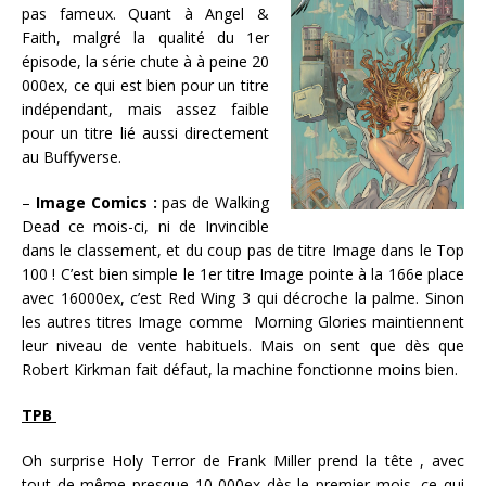
pas fameux. Quant à Angel &
Faith, malgré la qualité du 1er
épisode, la série chute à à peine 20
000ex, ce qui est bien pour un titre
indépendant, mais assez faible
pour un titre lié aussi directement
au Buffyverse.
–
Image Comics :
pas de Walking
Dead ce mois-ci, ni de Invincible
dans le classement, et du coup pas de titre Image dans le Top
100 ! C’est bien simple le 1er titre Image pointe à la 166e place
avec 16000ex, c’est Red Wing 3 qui décroche la palme. Sinon
les autres titres Image comme Morning Glories maintiennent
leur niveau de vente habituels. Mais on sent que dès que
Robert Kirkman fait défaut, la machine fonctionne moins bien.
TPB
Oh surprise Holy Terror de Frank Miller prend la tête , avec
tout de même presque 10 000ex dès le premier mois, ce qui