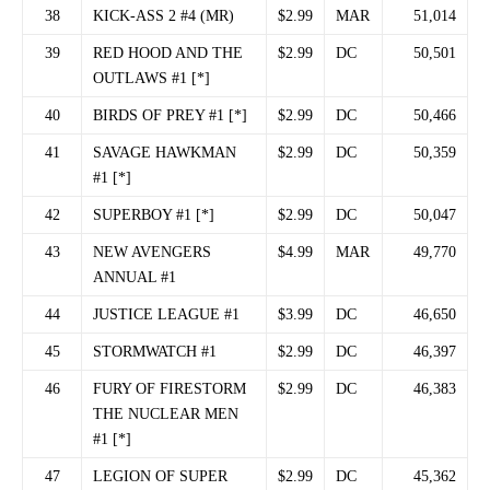
38
KICK-ASS 2 #4 (MR)
$2.99
MAR
51,014
39
RED HOOD AND THE
$2.99
DC
50,501
OUTLAWS #1 [*]
40
BIRDS OF PREY #1 [*]
$2.99
DC
50,466
41
SAVAGE HAWKMAN
$2.99
DC
50,359
#1 [*]
42
SUPERBOY #1 [*]
$2.99
DC
50,047
43
NEW AVENGERS
$4.99
MAR
49,770
ANNUAL #1
44
JUSTICE LEAGUE #1
$3.99
DC
46,650
45
STORMWATCH #1
$2.99
DC
46,397
46
FURY OF FIRESTORM
$2.99
DC
46,383
THE NUCLEAR MEN
#1 [*]
47
LEGION OF SUPER
$2.99
DC
45,362