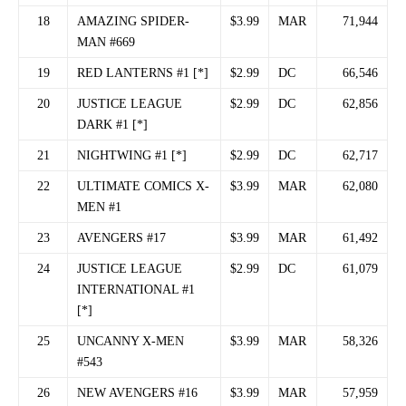
18
AMAZING SPIDER-
$3.99
MAR
71,944
MAN #669
19
RED LANTERNS #1 [*]
$2.99
DC
66,546
20
JUSTICE LEAGUE
$2.99
DC
62,856
DARK #1 [*]
21
NIGHTWING #1 [*]
$2.99
DC
62,717
22
ULTIMATE COMICS X-
$3.99
MAR
62,080
MEN #1
23
AVENGERS #17
$3.99
MAR
61,492
24
JUSTICE LEAGUE
$2.99
DC
61,079
INTERNATIONAL #1
[*]
25
UNCANNY X-MEN
$3.99
MAR
58,326
#543
26
NEW AVENGERS #16
$3.99
MAR
57,959