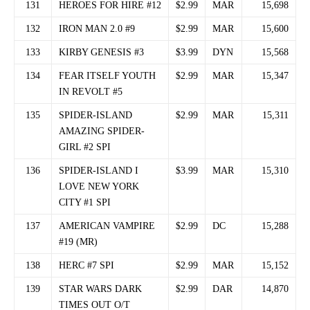
131
HEROES FOR HIRE #12
$2.99
MAR
15,698
132
IRON MAN 2.0 #9
$2.99
MAR
15,600
133
KIRBY GENESIS #3
$3.99
DYN
15,568
134
FEAR ITSELF YOUTH
$2.99
MAR
15,347
IN REVOLT #5
135
SPIDER-ISLAND
$2.99
MAR
15,311
AMAZING SPIDER-
GIRL #2 SPI
136
SPIDER-ISLAND I
$3.99
MAR
15,310
LOVE NEW YORK
CITY #1 SPI
137
AMERICAN VAMPIRE
$2.99
DC
15,288
#19 (MR)
138
HERC #7 SPI
$2.99
MAR
15,152
139
STAR WARS DARK
$2.99
DAR
14,870
TIMES OUT O/T