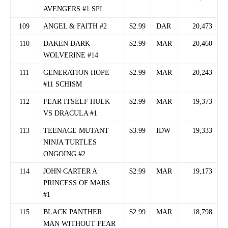
AVENGERS #1 SPI
109
ANGEL & FAITH #2
$2.99
DAR
20,473
110
DAKEN DARK
$2.99
MAR
20,460
WOLVERINE #14
111
GENERATION HOPE
$2.99
MAR
20,243
#11 SCHISM
112
FEAR ITSELF HULK
$2.99
MAR
19,373
VS DRACULA #1
113
TEENAGE MUTANT
$3.99
IDW
19,333
NINJA TURTLES
ONGOING #2
114
JOHN CARTER A
$2.99
MAR
19,173
PRINCESS OF MARS
#1
115
BLACK PANTHER
$2.99
MAR
18,798
MAN WITHOUT FEAR