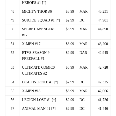
HEROES #1 [*]
48
MIGHTY THOR #6
$3.99
MAR
45,231
49
SUICIDE SQUAD #1 [*]
$2.99
DC
44,981
50
SECRET AVENGERS
$3.99
MAR
44,890
#17
51
X-MEN #17
$3.99
MAR
43,200
52
BTVS SEASON 9
$2.99
DAR
42,945
FREEFALL #1
53
ULTIMATE COMICS
$3.99
MAR
42,728
ULTIMATES #2
54
DEATHSTROKE #1 [*]
$2.99
DC
42,325
55
X-MEN #18
$3.99
MAR
42,066
56
LEGION LOST #1 [*]
$2.99
DC
41,726
57
ANIMAL MAN #1 [*]
$2.99
DC
41,446