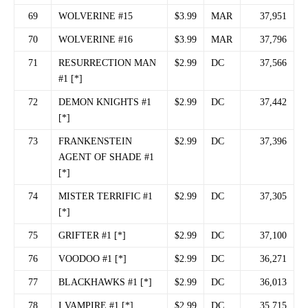
69
WOLVERINE #15
$3.99
MAR
37,951
70
WOLVERINE #16
$3.99
MAR
37,796
71
RESURRECTION MAN
$2.99
DC
37,566
#1 [*]
72
DEMON KNIGHTS #1
$2.99
DC
37,442
[*]
73
FRANKENSTEIN
$2.99
DC
37,396
AGENT OF SHADE #1
[*]
74
MISTER TERRIFIC #1
$2.99
DC
37,305
[*]
75
GRIFTER #1 [*]
$2.99
DC
37,100
76
VOODOO #1 [*]
$2.99
DC
36,271
77
BLACKHAWKS #1 [*]
$2.99
DC
36,013
78
I VAMPIRE #1 [*]
$2.99
DC
35,715