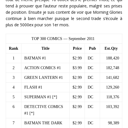
tend à prouver que l’auteur reste populaire, malgré ses prises
de position. Ensuite je suis content de voir que Morning Glories
continue à bien marcher puisque le second trade s’écoule à
plus de 5000ex pour son 1er mois.
TOP 300 COMICS — September 2011
Rank
Title
Price
Pub
Est.Qty
1
BATMAN #1
$2.99
DC
188,420
2
ACTION COMICS #1
$3.99
DC
182,748
3
GREEN LANTERN #1
$2.99
DC
141,682
4
FLASH #1
$2.99
DC
129,260
5
SUPERMAN #1 [*]
$2.99
DC
118,376
6
DETECTIVE COMICS
$2.99
DC
103,392
#1 [*]
7
BATMAN THE DARK
$2.99
DC
98,389