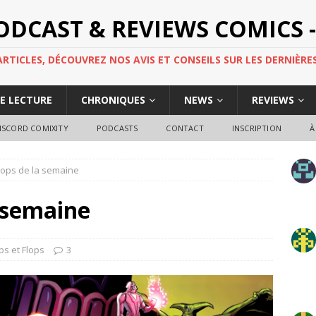
PODCAST & REVIEWS COMICS -
TICLES, DÉCOUVREZ NOS AVIS ET CONSEILS SUR LES DERNIÈRES
DE LECTURE
CHRONIQUES
NEWS
REVIEWS
ISCORD COMIXITY
PODCASTS
CONTACT
INSCRIPTION
À
lops de la semaine
a semaine
ps et Flops
3