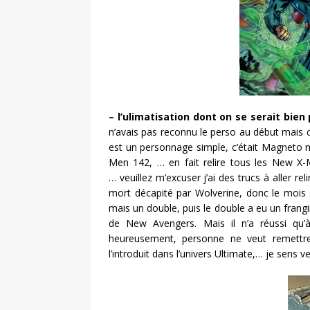
– l’ulimatisation dont on se serait bie
n’avais pas reconnu le perso au début mais c’
est un personnage simple, c’était Magneto ma
Men 142, … en fait relire tous les New X
… veuillez m’excuser j’ai des trucs à aller r
mort décapité par Wolverine, donc le mois 
mais un double, puis le double a eu un frangi
de New Avengers. Mais il n’a réussi qu’à
heureusement, personne ne veut remettre
l’introduit dans l’univers Ultimate,… je sens ve