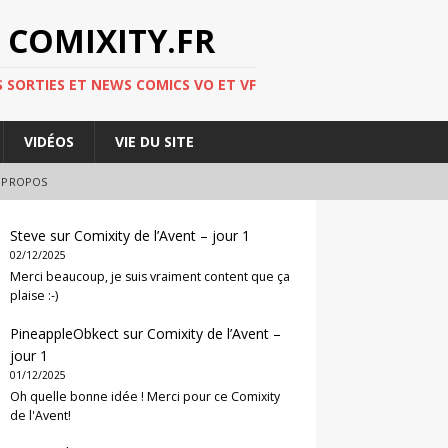
 COMIXITY.FR
 SORTIES ET NEWS COMICS VO ET VF
VIDÉOS
VIE DU SITE
 PROPOS
Steve
sur
Comixity de l’Avent – jour 1
02/12/2025
Merci beaucoup, je suis vraiment content que ça
plaise :-)
PineappleObkect
sur
Comixity de l’Avent –
jour 1
01/12/2025
Oh quelle bonne idée ! Merci pour ce Comixity
de l'Avent!