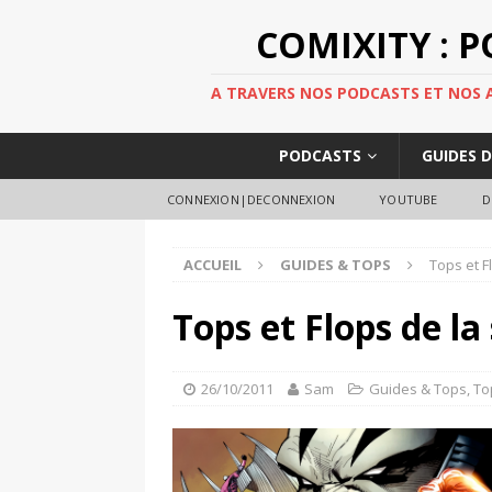
COMIXITY : 
A TRAVERS NOS PODCASTS ET NOS AR
PODCASTS
GUIDES 
CONNEXION|DECONNEXION
YOUTUBE
D
ACCUEIL
GUIDES & TOPS
Tops et F
Tops et Flops de l
26/10/2011
Sam
Guides & Tops
,
To