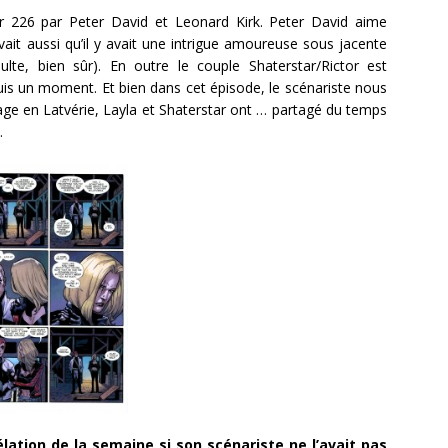
 226 par Peter David et Leonard Kirk. Peter David aime
ait aussi qu’il y avait une intrigue amoureuse sous jacente
lte, bien sûr). En outre le couple Shaterstar/Rictor est
uis un moment. Et bien dans cet épisode, le scénariste nous
age en Latvérie, Layla et Shaterstar ont … partagé du temps
…
vélation de la semaine si son scénariste ne l’avait pas