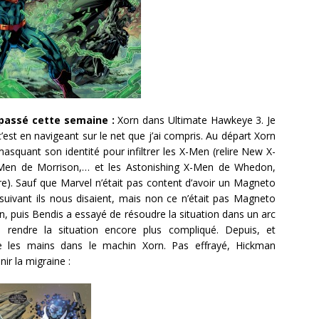
n passé cette semaine :
Xorn dans Ultimate Hawkeye 3. Je
est en navigeant sur le net que j’ai compris. Au départ Xorn
squant son identité pour infiltrer les X-Men (relire New X-
-Men de Morrison,… et les Astonishing X-Men de Whedon,
elire). Sauf que Marvel n’était pas content d’avoir un Magneto
suivant ils nous disaient, mais non ce n’était pas Magneto
n, puis Bendis a essayé de résoudre la situation dans un arc
 rendre la situation encore plus compliqué. Depuis, et
 les mains dans le machin Xorn. Pas effrayé, Hickman
nir la migraine :