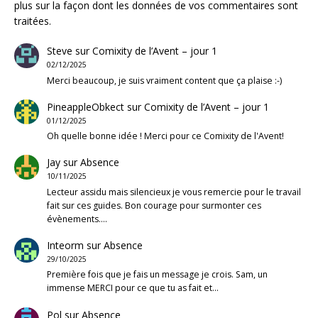
plus sur la façon dont les données de vos commentaires sont
traitées
.
Steve
sur
Comixity de l’Avent – jour 1
02/12/2025
Merci beaucoup, je suis vraiment content que ça plaise :-)
PineappleObkect
sur
Comixity de l’Avent – jour 1
01/12/2025
Oh quelle bonne idée ! Merci pour ce Comixity de l'Avent!
Jay
sur
Absence
10/11/2025
Lecteur assidu mais silencieux je vous remercie pour le travail
fait sur ces guides. Bon courage pour surmonter ces
évènements.…
Inteorm
sur
Absence
29/10/2025
Première fois que je fais un message je crois. Sam, un
immense MERCI pour ce que tu as fait et…
Pol
sur
Absence