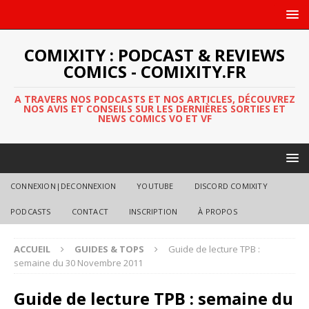
COMIXITY : PODCAST & REVIEWS
COMICS - COMIXITY.FR
A TRAVERS NOS PODCASTS ET NOS ARTICLES, DÉCOUVREZ
NOS AVIS ET CONSEILS SUR LES DERNIÈRES SORTIES ET
NEWS COMICS VO ET VF
CONNEXION|DECONNEXION
YOUTUBE
DISCORD COMIXITY
PODCASTS
CONTACT
INSCRIPTION
À PROPOS
ACCUEIL
GUIDES & TOPS
Guide de lecture TPB :
semaine du 30 Novembre 2011
Guide de lecture TPB : semaine du