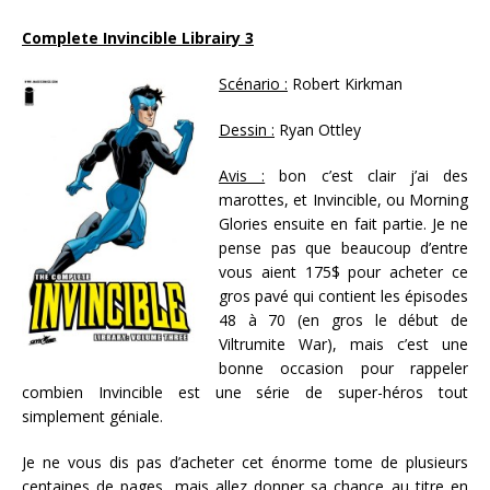
Complete Invincible Librairy 3
Scénario :
Robert Kirkman
Dessin :
Ryan Ottley
Avis :
bon c’est clair j’ai des
marottes, et Invincible, ou Morning
Glories ensuite en fait partie. Je ne
pense pas que beaucoup d’entre
vous aient 175$ pour acheter ce
gros pavé qui contient les épisodes
48 à 70 (en gros le début de
Viltrumite War), mais c’est une
bonne occasion pour rappeler
combien Invincible est une série de super-héros tout
simplement géniale.
Je ne vous dis pas d’acheter cet énorme tome de plusieurs
centaines de pages, mais allez donner sa chance au titre en