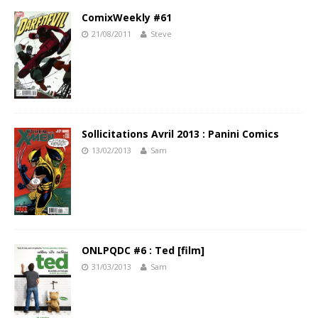
ComixWeekly #61
21/08/2011
Steve
Sollicitations Avril 2013 : Panini Comics
13/02/2013
Sam
ONLPQDC #6 : Ted [film]
31/03/2013
Sam