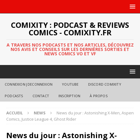
COMIXITY : PODCAST & REVIEWS
COMICS - COMIXITY.FR
A TRAVERS NOS PODCASTS ET NOS ARTICLES, DÉCOUVREZ
NOS AVIS ET CONSEILS SUR LES DERNIÈRES SORTIES ET
NEWS COMICS VO ET VF
CONNEXION|DECONNEXION
YOUTUBE
DISCORD COMIXITY
PODCASTS
CONTACT
INSCRIPTION
À PROPOS
ACCUEIL
NEWS
News du jour : Astonishing X-Men, Aspen
Comics, Justice League 4, Ghost Rider
News du jour : Astonishing X-