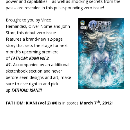
power and capabilities—as well as shocking secrets from the
past– are revealed in this pulse-pounding zero issue!
Brought to you by Vince
Hernandez, Oliver Nome and John
Starr, this debut zero issue
features a brand-new 12-page
story that sets the stage for next
month’s upcoming premiere
of
FATHOM: KIANI vol 2
#1.
Accompanied by an additional
sketchbook section and never
before seen designs and art, make
sure to dive right in and pick
up,
FATHOM: KIANI!!
th
FATHOM: KIANI (vol 2) #0
is in stores
March 7
, 2012!