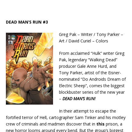
DEAD MAN’S RUN #3
Greg Pak – Writer / Tony Parker –
Art / David Curiel – Colors
From acclaimed “Hulk” writer Greg
Pak, legendary “Walking Dead”
producer Gale Anne Hurd, and
Tony Parker, artist of the Eisner-
nominated “Do Androids Dream of
Electric Sheep”, comes the biggest
blockbuster series of the new year
–
DEAD MAN’S RUN!
In their attempt to escape the
fortified terror of Hell, cartographer Sam Tinker and his motley
crew of criminals and madmen discover that in
this
prison, a
new horror looms around every bend. But the group’s biggest