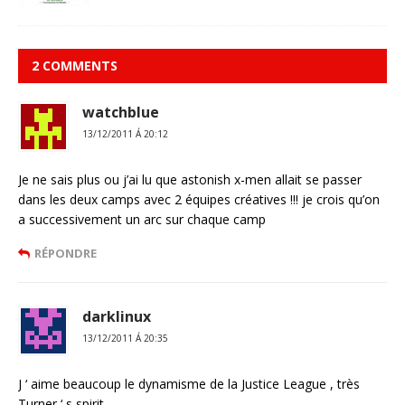
2 COMMENTS
watchblue
13/12/2011 Á 20:12
Je ne sais plus ou j’ai lu que astonish x-men allait se passer
dans les deux camps avec 2 équipes créatives !!! je crois qu’on
a successivement un arc sur chaque camp
RÉPONDRE
darklinux
13/12/2011 Á 20:35
J ‘ aime beaucoup le dynamisme de la Justice League , très
Turner ‘ s spirit