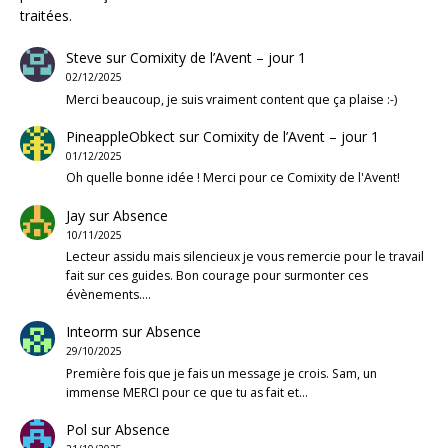
traitées
.
Steve
sur
Comixity de l’Avent – jour 1
02/12/2025
Merci beaucoup, je suis vraiment content que ça plaise :-)
PineappleObkect
sur
Comixity de l’Avent – jour 1
01/12/2025
Oh quelle bonne idée ! Merci pour ce Comixity de l'Avent!
Jay
sur
Absence
10/11/2025
Lecteur assidu mais silencieux je vous remercie pour le travail
fait sur ces guides. Bon courage pour surmonter ces
évènements.…
Inteorm
sur
Absence
29/10/2025
Première fois que je fais un message je crois. Sam, un
immense MERCI pour ce que tu as fait et…
Pol
sur
Absence