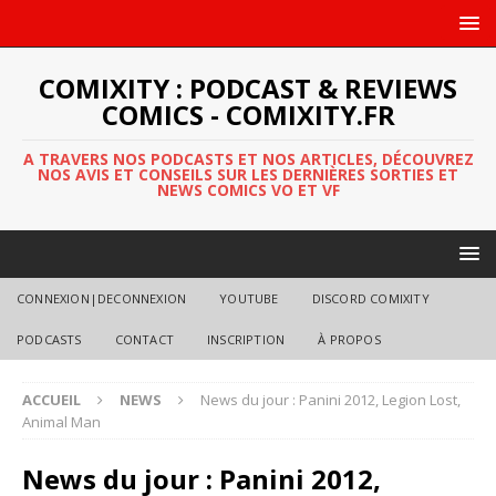
COMIXITY : PODCAST & REVIEWS
COMICS - COMIXITY.FR
A TRAVERS NOS PODCASTS ET NOS ARTICLES, DÉCOUVREZ
NOS AVIS ET CONSEILS SUR LES DERNIÈRES SORTIES ET
NEWS COMICS VO ET VF
CONNEXION|DECONNEXION
YOUTUBE
DISCORD COMIXITY
PODCASTS
CONTACT
INSCRIPTION
À PROPOS
ACCUEIL
NEWS
News du jour : Panini 2012, Legion Lost,
Animal Man
News du jour : Panini 2012,