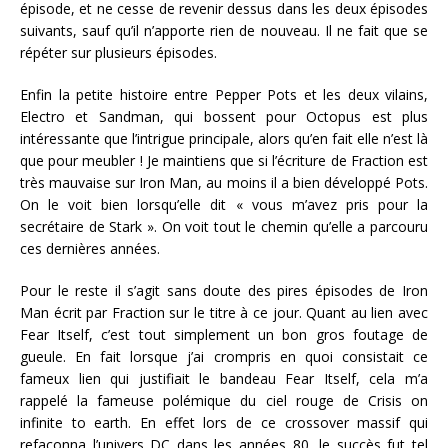
épisode, et ne cesse de revenir dessus dans les deux épisodes
suivants, sauf qu’il n’apporte rien de nouveau. Il ne fait que se
répéter sur plusieurs épisodes.
Enfin la petite histoire entre Pepper Pots et les deux vilains,
Electro et Sandman, qui bossent pour Octopus est plus
intéressante que l’intrigue principale, alors qu’en fait elle n’est là
que pour meubler ! Je maintiens que si l’écriture de Fraction est
très mauvaise sur Iron Man, au moins il a bien développé Pots.
On le voit bien lorsqu’elle dit « vous m’avez pris pour la
secrétaire de Stark ». On voit tout le chemin qu’elle a parcouru
ces dernières années.
Pour le reste il s’agit sans doute des pires épisodes de Iron
Man écrit par Fraction sur le titre à ce jour. Quant au lien avec
Fear Itself, c’est tout simplement un bon gros foutage de
gueule. En fait lorsque j’ai crompris en quoi consistait ce
fameux lien qui justifiait le bandeau Fear Itself, cela m’a
rappelé la fameuse polémique du ciel rouge de Crisis on
infinite to earth. En effet lors de ce crossover massif qui
refaçonna l’univers DC dans les années 80, le succès fut tel