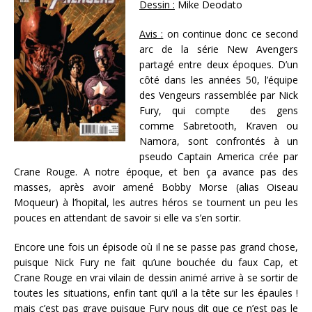
Dessin :
Mike Deodato
Avis :
on continue donc ce second
arc de la série New Avengers
partagé entre deux époques. D’un
côté dans les années 50, l’équipe
des Vengeurs rassemblée par Nick
Fury, qui compte des gens
comme Sabretooth, Kraven ou
Namora, sont confrontés à un
pseudo Captain America crée par
Crane Rouge. A notre époque, et ben ça avance pas des
masses, après avoir amené Bobby Morse (alias Oiseau
Moqueur) à l’hopital, les autres héros se tournent un peu les
pouces en attendant de savoir si elle va s’en sortir.
Encore une fois un épisode où il ne se passe pas grand chose,
puisque Nick Fury ne fait qu’une bouchée du faux Cap, et
Crane Rouge en vrai vilain de dessin animé arrive à se sortir de
toutes les situations, enfin tant qu’il a la tête sur les épaules !
mais c’est pas grave puisque Fury nous dit que ce n’est pas le