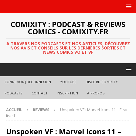
COMIXITY : PODCAST & REVIEWS
COMICS - COMIXITY.FR
A TRAVERS NOS PODCASTS ET NOS ARTICLES, DÉCOUVREZ
NOS AVIS ET CONSEILS SUR LES DERNIÈRES SORTIES ET
NEWS COMICS VO ET VF
CONNEXION|DECONNEXION
YOUTUBE
DISCORD COMIXITY
PODCASTS
CONTACT
INSCRIPTION
À PROPOS
ACCUEIL
REVIEWS
Unspoken VF : Marvel Icons 11 – Fear
Itself
Unspoken VF : Marvel Icons 11 –