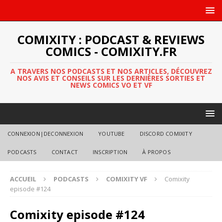
COMIXITY : PODCAST & REVIEWS
COMICS - COMIXITY.FR
A TRAVERS NOS PODCASTS ET NOS ARTICLES, DÉCOUVREZ
NOS AVIS ET CONSEILS SUR LES DERNIÈRES SORTIES ET
NEWS COMICS VO ET VF
CONNEXION|DECONNEXION
YOUTUBE
DISCORD COMIXITY
PODCASTS
CONTACT
INSCRIPTION
À PROPOS
ACCUEIL
PODCASTS
COMIXITY VF
Comixity
episode #124
Comixity episode #124