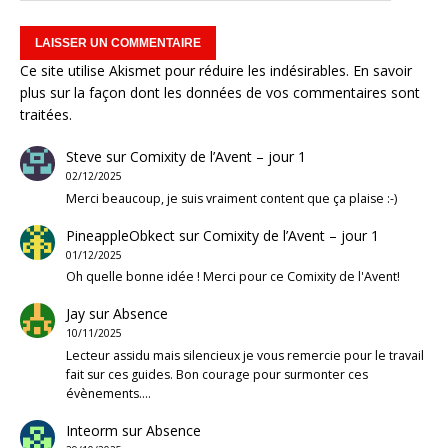
Ce site utilise Akismet pour réduire les indésirables.
En savoir
plus sur la façon dont les données de vos commentaires sont
traitées
.
Steve
sur
Comixity de l’Avent – jour 1
02/12/2025
Merci beaucoup, je suis vraiment content que ça plaise :-)
PineappleObkect
sur
Comixity de l’Avent – jour 1
01/12/2025
Oh quelle bonne idée ! Merci pour ce Comixity de l'Avent!
Jay
sur
Absence
10/11/2025
Lecteur assidu mais silencieux je vous remercie pour le travail
fait sur ces guides. Bon courage pour surmonter ces
évènements.…
Inteorm
sur
Absence