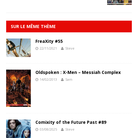
SUR LE MÊME THÈME
FreaXity #55
22/11/2021
Steve
Oldspoken : X-Men – Messiah Complex
14/02/2013
Sam
Comixity of the Future Past #89
03/08/2025
Steve