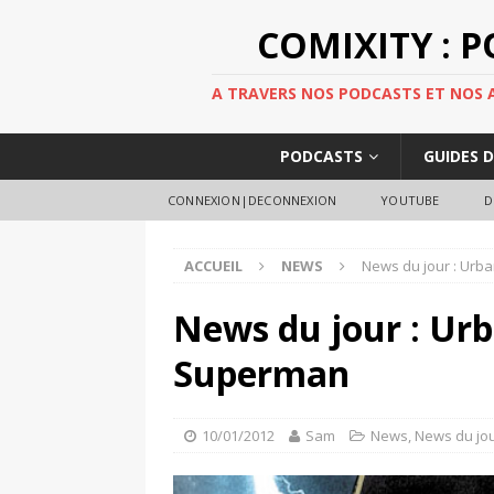
COMIXITY : 
A TRAVERS NOS PODCASTS ET NOS AR
PODCASTS
GUIDES 
CONNEXION|DECONNEXION
YOUTUBE
D
ACCUEIL
NEWS
News du jour : Urb
News du jour : Urb
Superman
10/01/2012
Sam
News
,
News du jo