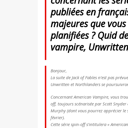
concernant les sér
publiées en français
majeures que vous 
planifiées ? Quid d
vampire, Unwritten
Bonjour,
La suite de Jack of Fables n’est pas prévu
Unwritten et Northlanders se poursuivro
Concernant American Vampire, vous trouve
off, toujours scénarisée par Scott Snyder
Murphy (dont vous pourrez apprécier le s
février).
Cette série spin-off s’intitulera « Americ