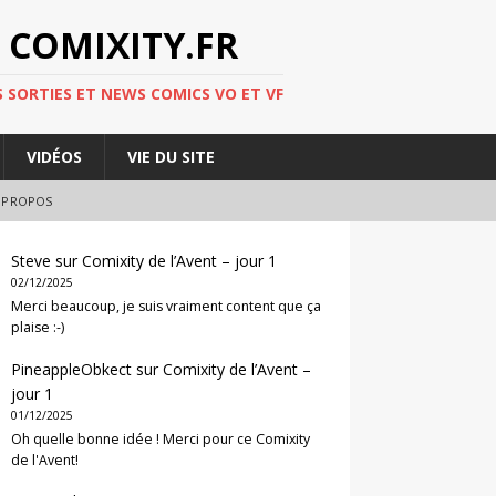
 COMIXITY.FR
 SORTIES ET NEWS COMICS VO ET VF
VIDÉOS
VIE DU SITE
 PROPOS
Steve
sur
Comixity de l’Avent – jour 1
02/12/2025
Merci beaucoup, je suis vraiment content que ça
plaise :-)
PineappleObkect
sur
Comixity de l’Avent –
jour 1
01/12/2025
Oh quelle bonne idée ! Merci pour ce Comixity
de l'Avent!