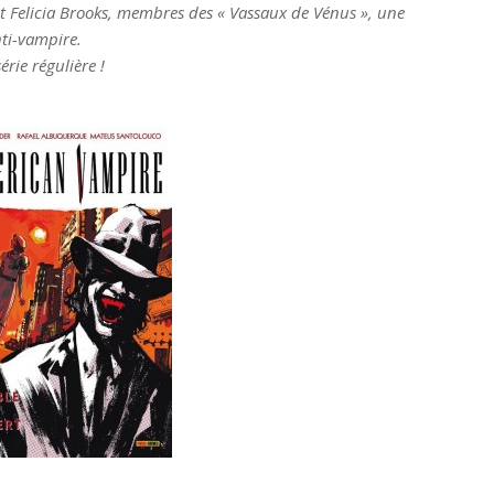
 et Felicia Brooks, membres des « Vassaux de Vénus », une
nti-vampire.
rie régulière !