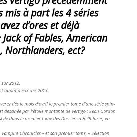
ies vertigo précédemment
 mis à part les 4 séries
avez d’ores et déjà
e Jack of Fables, American
, Northlanders, ect?
e sur 2012.
nt quant à eux dès 2013.
rez dès le mois d’avril le premier tome d’une série spin-
 et dessinée par l’étoile montante de Vertigo : Sean Gordon
tyle dans le premier tome des Dossiers d’Hellblazer, en
an Vampire Chronicles » et son premier tome, « Sélection