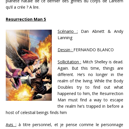
planète natale de ce dernier des griffes du corps de Lantern
qu’il a crée ? A lire.
Resurrection Man 5
Scénario :
Dan Abnett & Andy
Lanning
Dessin :
FERNANDO BLANCO
Sollicitation :
Mitch Shelley is dead.
Again. But this time, things are
different. He’s no longer in the
realm of the living. While the Body
Doubles try to find out what
happened to him, the Resurrection
Man must find a way to escape
the realm he’s trapped in before a
host of celestial beings finds him
Avis :
à titre personnel, et je pense comme le personnage