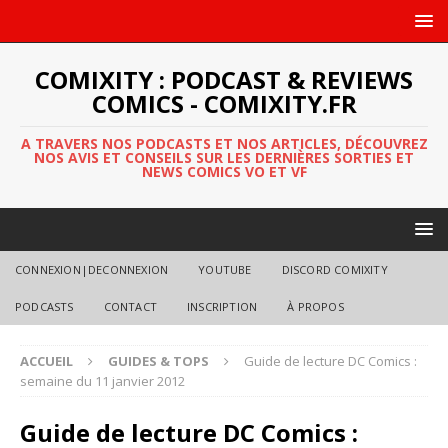
COMIXITY : PODCAST & REVIEWS
COMICS - COMIXITY.FR
A TRAVERS NOS PODCASTS ET NOS ARTICLES, DÉCOUVREZ
NOS AVIS ET CONSEILS SUR LES DERNIÈRES SORTIES ET
NEWS COMICS VO ET VF
CONNEXION|DECONNEXION
YOUTUBE
DISCORD COMIXITY
PODCASTS
CONTACT
INSCRIPTION
À PROPOS
ACCUEIL
GUIDES & TOPS
Guide de lecture DC Comics :
semaine du 11 janvier 2012
Guide de lecture DC Comics :