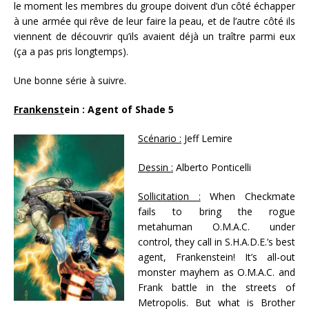
le moment les membres du groupe doivent d’un côté échapper
à une armée qui rêve de leur faire la peau, et de l’autre côté ils
viennent de découvrir qu’ils avaient déjà un traître parmi eux
(ça a pas pris longtemps).
Une bonne série à suivre.
Frankenst
ein :
Agent of Shade 5
Scénario :
Jeff Lemire
Dessin :
Alberto Ponticelli
Sollicitation :
When Checkmate
fails to bring the rogue
metahuman O.M.A.C. under
control, they call in S.H.A.D.E.’s best
agent, Frankenstein! It’s all-out
monster mayhem as O.M.A.C. and
Frank battle in the streets of
Metropolis. But what is Brother