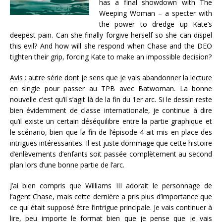
has a final showdown with The
Weeping Woman – a specter with
the power to dredge up Kate’s
deepest pain. Can she finally forgive herself so she can dispel
this evil? And how will she respond when Chase and the DEO
tighten their grip, forcing Kate to make an impossible decision?
Avis :
autre série dont je sens que je vais abandonner la lecture
en single pour passer au TPB avec Batwoman. La bonne
nouvelle c’est qu’il s’agit là de la fin du 1er arc. Si le dessin reste
bien évidemment de classe internationale, je continue à dire
qu’il existe un certain déséquilibre entre la partie graphique et
le scénario, bien que la fin de l’épisode 4 ait mis en place des
intrigues intéressantes. Il est juste dommage que cette histoire
d’enlèvements d’enfants soit passée complètement au second
plan lors d’une bonne partie de l’arc.
J’ai bien compris que Williams III adorait le personnage de
l’agent Chase, mais cette dernière a pris plus d’importance que
ce qui était supposé être l’intrigue principale. Je vais continuer à
lire, peu importe le format bien que je pense que je vais