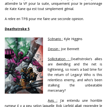
attendre la VF pour la suite, uniquement pour le personnage
de Kate Kane qui est tout simplement génial.
A relire en TPB pour me faire une seconde opinion.
Deathstroke 5
Scénario :
Kyle Higgins
Dessin :
Joe Bennett
Sollicitation :
Deathstroke’s allies
are dwindling and the net is
tightening, so now’s a bad time for
the return of Legacy! Who is this
relentless enemy, and who’s been
stalking the unbeatable
mercenary?
Avis :
j’ai entendu une horrible
rumeur il y a peu selon laquelle Rob Liefeld allait reprendre le