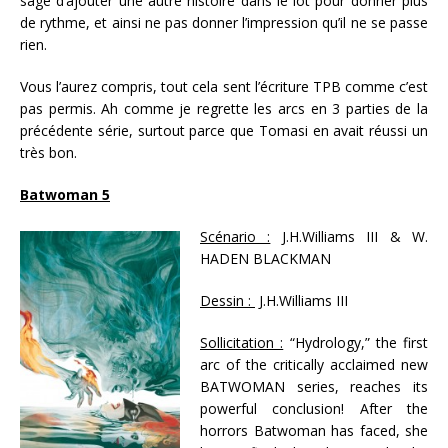
sage d’ajouter une autre histoire dans le lot pour donner plus
de rythme, et ainsi ne pas donner l’impression qu’il ne se passe
rien.
Vous l’aurez compris, tout cela sent l’écriture TPB comme c’est
pas permis. Ah comme je regrette les arcs en 3 parties de la
précédente série, surtout parce que Tomasi en avait réussi un
très bon.
Batwoman 5
Scénario :
J.H.Williams III & W.
HADEN BLACKMAN
Dessin :
J.H.Williams III
Sollicitation :
“Hydrology,” the first
arc of the critically acclaimed new
BATWOMAN series, reaches its
powerful conclusion! After the
horrors Batwoman has faced, she