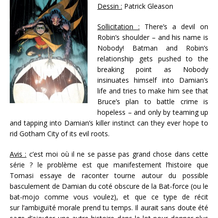
Dessin :
Patrick Gleason
Sollicitation :
There’s a devil on
Robin’s shoulder – and his name is
Nobody! Batman and Robin’s
relationship gets pushed to the
breaking point as Nobody
insinuates himself into Damian’s
life and tries to make him see that
Bruce’s plan to battle crime is
hopeless – and only by teaming up
and tapping into Damian’s killer instinct can they ever hope to
rid Gotham City of its evil roots.
Avis :
c’est moi où il ne se passe pas grand chose dans cette
série ? le problème est que manifestement l’histoire que
Tomasi essaye de raconter tourne autour du possible
basculement de Damian du coté obscure de la Bat-force (ou le
bat-mojo comme vous voulez), et que ce type de récit
sur l’ambiguïté morale prend tu temps. Il aurait sans doute été