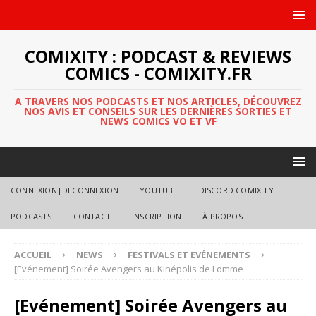
COMIXITY : PODCAST & REVIEWS
COMICS - COMIXITY.FR
A TRAVERS NOS PODCASTS ET NOS ARTICLES, DÉCOUVREZ
NOS AVIS ET CONSEILS SUR LES DERNIÈRES SORTIES ET
NEWS COMICS VO ET VF
CONNEXION|DECONNEXION
YOUTUBE
DISCORD COMIXITY
PODCASTS
CONTACT
INSCRIPTION
À PROPOS
ACCUEIL
NEWS
FESTIVALS ET EVÉNEMENTS
[Evénement] Soirée Avengers au Kinépolis de Lomme
[Evénement] Soirée Avengers au