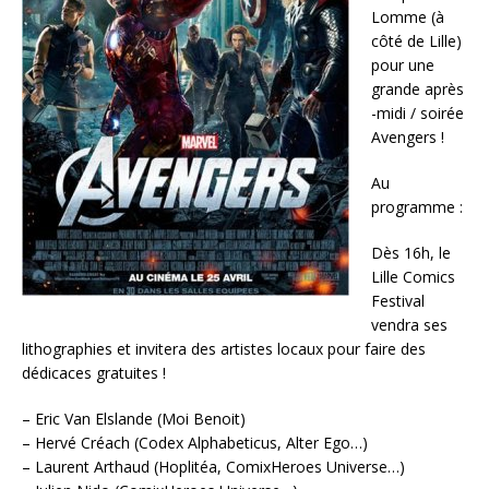
Lomme
(à
côté de
Lille
)
pour une
grande après
-midi / soirée
Avengers
!
Au
programme :
Dès 16h, le
Lille
Comics
Festival
vendra ses
lithographies et invitera des artistes locaux pour faire des
dédicaces gratuites !
– Eric Van Elslande (Moi Benoit)
– Hervé
Créach
(Codex
Alphabeticus
, Alter Ego…)
–
Laurent
Arthaud
(
Hoplitéa
,
ComixHeroes
Universe
…)