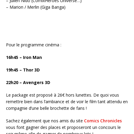
– Julien Nido (ComixHeroes Universe…)
–
Marion
/ Merlin (
Giga
Banga
)
Pour le programme cinéma :
16h45 –
Iron
Man
19h45 – Thor 3D
22h20 –
Avengers
3D
Le
package
est proposé à 26€ hors lunettes. De quoi vous
remettre bien dans l’ambiance et de voir le film tant attendu en
compagnie d’une belle brochette de
fans
!
Sachez également que nos amis du site
Comics
Chronicles
vous font gagner des places et proposeront un concours le
soir même afin de gagner de nombreux lots !