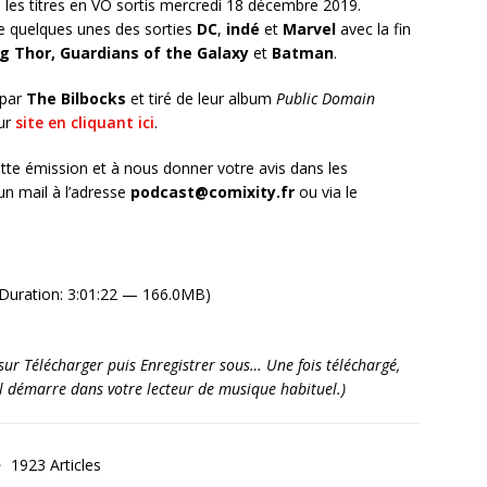
es titres en VO sortis mercredi 18 décembre 2019.
 quelques unes des sorties
DC
,
indé
et
Marvel
avec la fin
g Thor, Guardians of the Galaxy
et
Batman
.
 par
The Bilbocks
et tiré de leur album
Public Domain
ur
site en cliquant ici
.
tte émission et à nous donner votre avis dans les
n mail à l’adresse
podcast@comixity.fr
ou via le
Duration: 3:01:22 — 166.0MB)
it sur Télécharger puis Enregistrer sous… Une fois téléchargé,
’il démarre dans votre lecteur de musique habituel.)
1923 Articles