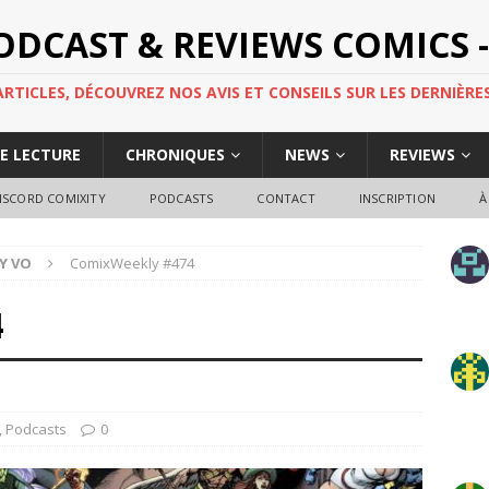
PODCAST & REVIEWS COMICS -
TICLES, DÉCOUVREZ NOS AVIS ET CONSEILS SUR LES DERNIÈRES
DE LECTURE
CHRONIQUES
NEWS
REVIEWS
ISCORD COMIXITY
PODCASTS
CONTACT
INSCRIPTION
À
Y VO
ComixWeekly #474
4
,
Podcasts
0