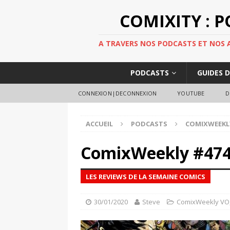
COMIXITY : 
A TRAVERS NOS PODCASTS ET NOS AR
PODCASTS
GUIDES 
CONNEXION|DECONNEXION
YOUTUBE
D
ACCUEIL
PODCASTS
COMIXWEEKL
ComixWeekly #47
LES REVIEWS DE LA SEMAINE COMICS
30/01/2020
Steve
ComixWeekly VO