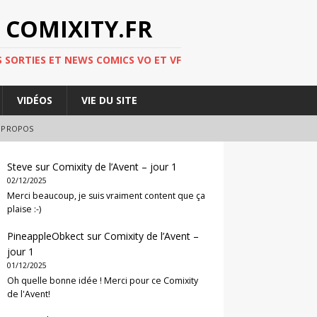
 COMIXITY.FR
 SORTIES ET NEWS COMICS VO ET VF
VIDÉOS
VIE DU SITE
 PROPOS
Steve
sur
Comixity de l’Avent – jour 1
02/12/2025
Merci beaucoup, je suis vraiment content que ça
plaise :-)
PineappleObkect
sur
Comixity de l’Avent –
jour 1
01/12/2025
Oh quelle bonne idée ! Merci pour ce Comixity
de l'Avent!