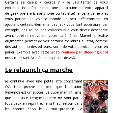
Certains se disent « Kékécé ? ». Je vais tenter de vous
expliquer. Pour faire simple une application sur votre appareil
de geek préféré (smartphone ou tablette) lance la caméra et
vous permet de voir le monde un peu différemment, en
ajoutant certains éléments. Les jeux vous font apparaître, par
exemple, des soucoupes volantes que vous devez descendre
avant qu’elles ne volent votre café. Chez Marvel la réalité
augmentée permet de voir certains membres du staf, comme
des auteurs ou des éditeurs, sortir de votre comics et vous en
parler. Exemple avec cette
vidéo réalisée par Bleeding Cool
nous montrant Axel Alonso qui sort de AvX.
Le relaunch ça marche
Je continue avec une petite info concernant
DC. Une preuve de plus que l’opération
Relaunch est un succès. Le Superman #1, ainsi
que le Justice League numéro #6 sont partis
tous deux en reprint et feront leur retour dans
les comics shop le 2 mai prochain. Le