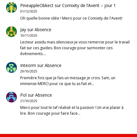
PineappleObkect
sur
Comixity de l’Avent – jour 1
01/12/2025
Oh quelle bonne idée ! Merci pour ce Comixity de l'Avent!
Jay
sur
Absence
10/11/2025
Lecteur assidu mais silencieux je vous remercie pour le travail
fait sur ces guides. Bon courage pour surmonter ces
évènements.…
Inteorm
sur
Absence
29/10/2025
Première fois que je fais un message je crois. Sam, un
immense MERCI pour ce que tu as fait et…
Pol
sur
Absence
21/10/2025
Merci pour tout le taf réalisé et la passion ! Un vrai plaisir à
lire. Bon courage pour faire face…