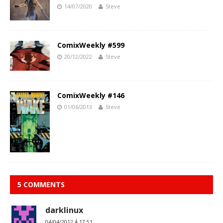
14/07/2020
Steve
ComixWeekly #599
20/12/2022
Steve
ComixWeekly #146
01/06/2013
Steve
5 COMMENTS
darklinux
04/04/2012 Á 17:51