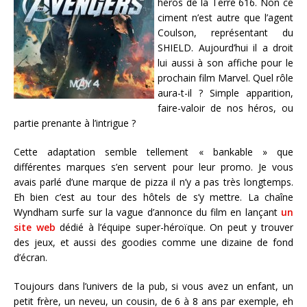
héros de la Terre 616. Non ce
ciment n’est autre que l’agent
Coulson, représentant du
SHIELD. Aujourd’hui il a droit
lui aussi à son affiche pour le
prochain film Marvel. Quel rôle
aura-t-il ? Simple apparition,
faire-valoir de nos héros, ou
partie prenante à l’intrigue ?
Cette adaptation semble tellement « bankable » que
différentes marques s’en servent pour leur promo. Je vous
avais parlé d’une marque de pizza il n’y a pas très longtemps.
Eh bien c’est au tour des hôtels de s’y mettre. La chaîne
Wyndham surfe sur la vague d’annonce du film en lançant
un
site web
dédié à l’équipe super-héroïque. On peut y trouver
des jeux, et aussi des goodies comme une dizaine de fond
d’écran.
Toujours dans l’univers de la pub, si vous avez un enfant, un
petit frère, un neveu, un cousin, de 6 à 8 ans par exemple, eh