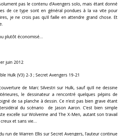
solument pas le contenu d’Avengers solo, mais étant donné
ies de ce type sont en général pondues à la va vite pour
ires, je ne crois pas qu’il faille en attendre grand chose. Et
e.
…ou plutôt économisé…
1er juin 2012
dible Hulk (V3) 2-3 ; Secret Avengers 19-21
couverture de Marc Silvestri sur Hulk, sauf qu’il ne dessine
térieures, le dessinateur a rencontré quelques pépins de
loigné de sa planche à dessin. Ce n’est pas bien grave étant
tersidéral du scénario de Jason Aaron. C’est bien simple
iste excelle sur Wolverine and The X-Men, autant son travail
 creux et sans vie…
du run de Warren Ellis sur Secret Avengers, l’auteur continue