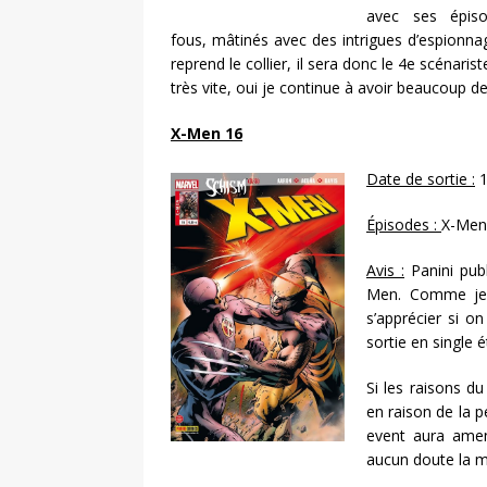
avec ses épiso
fous, mâtinés avec des intrigues d’espionna
reprend le collier, il sera donc le 4e scénari
très vite, oui je continue à avoir beaucoup d
X-Men 16
Date de sortie :
1
Épisodes :
X-Men 
Avis :
Panini publ
Men. Comme je l’
s’apprécier si on
sortie en single 
Si les raisons d
en raison de la p
event aura amen
aucun doute la me