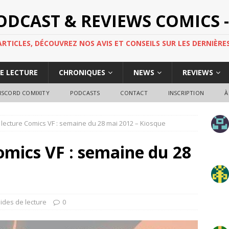
PODCAST & REVIEWS COMICS -
TICLES, DÉCOUVREZ NOS AVIS ET CONSEILS SUR LES DERNIÈRES
DE LECTURE
CHRONIQUES
NEWS
REVIEWS
ISCORD COMIXITY
PODCASTS
CONTACT
INSCRIPTION
À
lecture Comics VF : semaine du 28 mai 2012 – Kiosque
omics VF : semaine du 28
e
ides de lecture
0