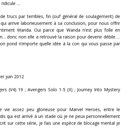
ridicule …
 de trucs par terribles, fin (ouf général de soulagement) de
 qui arrive laborieusement à sa conclusion, pour nous offrir
ntiment Wanda. Oui parce que Wanda n’est plus folle en
… donc non elle a retrouvé la raison pour devenir débile …
 on pond n’importe quelle idée à la con qui vous passe par
1er juin 2012
rs (V4) 19 ; Avengers Solo 1-5 (II) ; Journey Into Mystery
 vie assez peu glorieuse pour Marvel Heroes, entre le
is qui est arrivé à un stade où je ne peux personnellement
 écrit sur cette série, je fais une espèce de blocage mental je