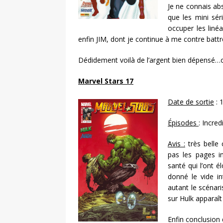
Je ne connais ab
que les mini sér
occuper les linéa
enfin JIM, dont je continue à me contre battr
Dédidement voilà de l’argent bien dépensé
Marvel Stars 17
Date de sortie
: 
Épisodes
: Incre
Avis :
très belle 
pas les pages in
santé qui l’ont é
donné le vide in
autant le scénar
sur Hulk apparaît
Enfin conclusion 