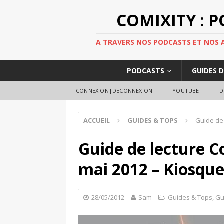
COMIXITY : 
A TRAVERS NOS PODCASTS ET NOS AR
PODCASTS
GUIDES 
CONNEXION|DECONNEXION
YOUTUBE
D
ACCUEIL
GUIDES & TOPS
Guide de 
Guide de lecture C
mai 2012 – Kiosqu
28/05/2012
Sam
Guides & Tops
,
Gu