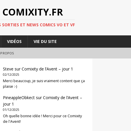
 COMIXITY.FR
 SORTIES ET NEWS COMICS VO ET VF
VIDÉOS
VIE DU SITE
 PROPOS
Steve
sur
Comixity de l’Avent – jour 1
02/12/2025
Merci beaucoup, je suis vraiment content que ça
plaise :-)
PineappleObkect
sur
Comixity de l’Avent –
jour 1
01/12/2025
Oh quelle bonne idée ! Merci pour ce Comixity
de l'Avent!