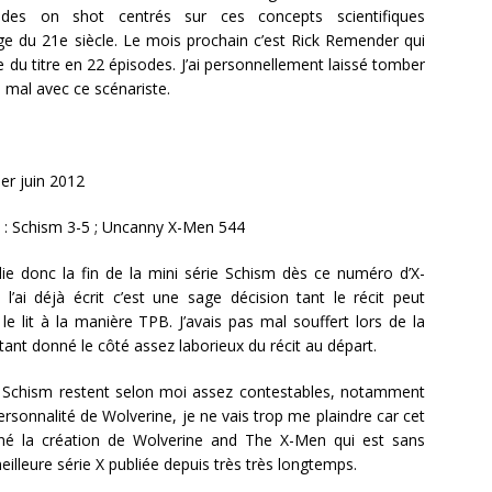
des on shot centrés sur ces concepts scientifiques
ge du 21e siècle. Le mois prochain c’est Rick Remender qui
ste du titre en 22 épisodes. J’ai personnellement laissé tomber
e mal avec ce scénariste.
er juin 2012
: Schism 3-5 ; Uncanny X-Men 544
ie donc la fin de la mini série Schism dès ce numéro d’X-
ai déjà écrit c’est une sage décision tant le récit peut
 le lit à la manière TPB. J’avais pas mal souffert lors de la
étant donné le côté assez laborieux du récit au départ.
u Schism restent selon moi assez contestables, notamment
ersonnalité de Wolverine, je ne vais trop me plaindre car cet
é la création de Wolverine and The X-Men qui est sans
illeure série X publiée depuis très très longtemps.