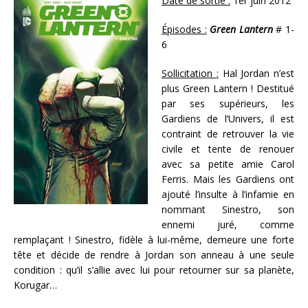
Date de sortie :
1er juin 2012
Épisodes :
Green Lantern
# 1-
6
Sollicitation :
Hal Jordan n’est
plus Green Lantern ! Destitué
par ses supérieurs, les
Gardiens de l’Univers, il est
contraint de retrouver la vie
civile et tente de renouer
avec sa petite amie Carol
Ferris. Mais les Gardiens ont
ajouté l’insulte à l’infamie en
nommant Sinestro, son
ennemi juré, comme
remplaçant ! Sinestro, fidèle à lui-même, demeure une forte
tête et décide de rendre à Jordan son anneau à une seule
condition : qu’il s’allie avec lui pour retourner sur sa planète,
Korugar…