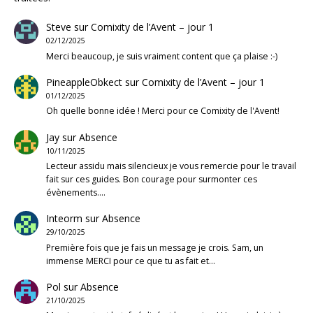
Steve
sur
Comixity de l’Avent – jour 1
02/12/2025
Merci beaucoup, je suis vraiment content que ça plaise :-)
PineappleObkect
sur
Comixity de l’Avent – jour 1
01/12/2025
Oh quelle bonne idée ! Merci pour ce Comixity de l'Avent!
Jay
sur
Absence
10/11/2025
Lecteur assidu mais silencieux je vous remercie pour le travail
fait sur ces guides. Bon courage pour surmonter ces
évènements.…
Inteorm
sur
Absence
29/10/2025
Première fois que je fais un message je crois. Sam, un
immense MERCI pour ce que tu as fait et…
Pol
sur
Absence
21/10/2025