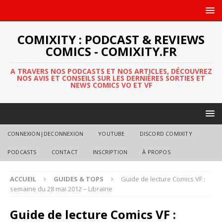
COMIXITY : PODCAST & REVIEWS
COMICS - COMIXITY.FR
A TRAVERS NOS PODCASTS ET NOS ARTICLES, DÉCOUVREZ
NOS AVIS ET CONSEILS SUR LES DERNIÈRES SORTIES ET
NEWS COMICS VO ET VF
CONNEXION|DECONNEXION
YOUTUBE
DISCORD COMIXITY
PODCASTS
CONTACT
INSCRIPTION
À PROPOS
ACCUEIL
GUIDES & TOPS
Guide de lecture Comics VF :
semaine du 28 mai 2012 – Librairie
Guide de lecture Comics VF :