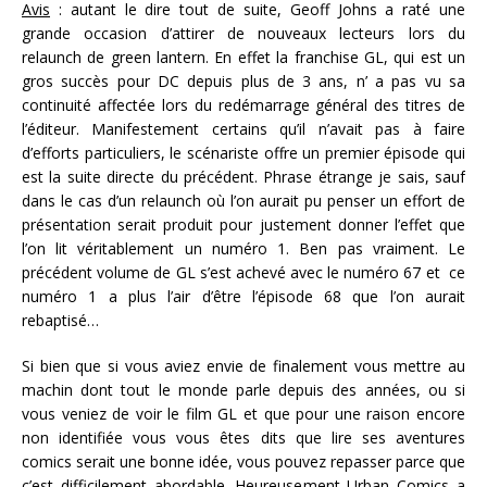
Avis
: autant le dire tout de suite, Geoff Johns a raté une
grande occasion d’attirer de nouveaux lecteurs lors du
relaunch de green lantern. En effet la franchise GL, qui est un
gros succès pour DC depuis plus de 3 ans, n’ a pas vu sa
continuité affectée lors du redémarrage général des titres de
l’éditeur. Manifestement certains qu’il n’avait pas à faire
d’efforts particuliers, le scénariste offre un premier épisode qui
est la suite directe du précédent. Phrase étrange je sais, sauf
dans le cas d’un relaunch où l’on aurait pu penser un effort de
présentation serait produit pour justement donner l’effet que
l’on lit véritablement un numéro 1. Ben pas vraiment. Le
précédent volume de GL s’est achevé avec le numéro 67 et ce
numéro 1 a plus l’air d’être l’épisode 68 que l’on aurait
rebaptisé…
Si bien que si vous aviez envie de finalement vous mettre au
machin dont tout le monde parle depuis des années, ou si
vous veniez de voir le film GL et que pour une raison encore
non identifiée vous vous êtes dits que lire ses aventures
comics serait une bonne idée, vous pouvez repasser parce que
c’est difficilement abordable. Heureusement Urban Comics a