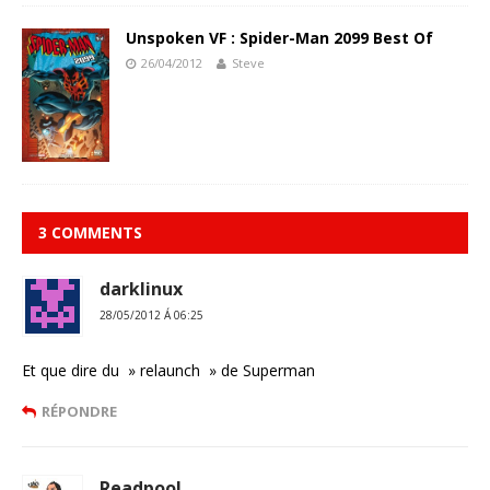
Unspoken VF : Spider-Man 2099 Best Of
26/04/2012
Steve
3 COMMENTS
darklinux
28/05/2012 Á 06:25
Et que dire du » relaunch » de Superman
RÉPONDRE
Readpool