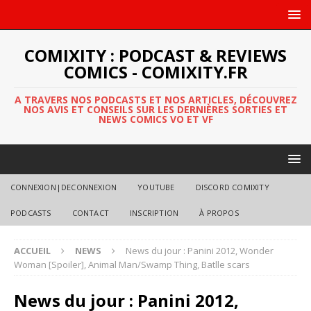
COMIXITY : PODCAST & REVIEWS
COMICS - COMIXITY.FR
A TRAVERS NOS PODCASTS ET NOS ARTICLES, DÉCOUVREZ
NOS AVIS ET CONSEILS SUR LES DERNIÈRES SORTIES ET
NEWS COMICS VO ET VF
CONNEXION|DECONNEXION
YOUTUBE
DISCORD COMIXITY
PODCASTS
CONTACT
INSCRIPTION
À PROPOS
ACCUEIL
NEWS
News du jour : Panini 2012, Wonder
Woman [Spoiler], Animal Man/Swamp Thing, Batlle scars
News du jour : Panini 2012,