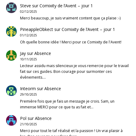
Steve
sur
Comixity de l’Avent – jour 1
02/12/2025
Merci beaucoup, je suis vraiment content que ça plaise :-)
PineappleObkect
sur
Comixity de l’Avent – jour 1
01/12/2025
Oh quelle bonne idée ! Merci pour ce Comixity de l'Avent!
Jay
sur
Absence
10/11/2025
Lecteur assidu mais silencieux je vous remercie pour le travail
fait sur ces guides. Bon courage pour surmonter ces
évènements.…
Inteorm
sur
Absence
29/10/2025
Première fois que je fais un message je crois. Sam, un
immense MERCI pour ce que tu as fait et…
Pol
sur
Absence
21/10/2025
Merci pour tout le taf réalisé et la passion ! Un vrai plaisir à