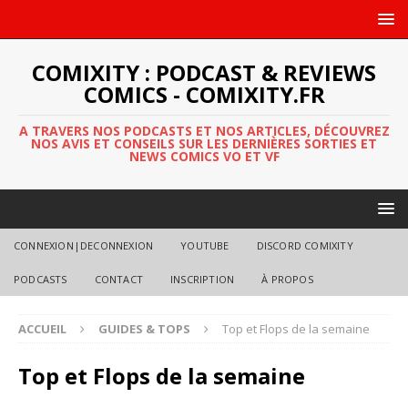
COMIXITY : PODCAST & REVIEWS
COMICS - COMIXITY.FR
A TRAVERS NOS PODCASTS ET NOS ARTICLES, DÉCOUVREZ
NOS AVIS ET CONSEILS SUR LES DERNIÈRES SORTIES ET
NEWS COMICS VO ET VF
CONNEXION|DECONNEXION
YOUTUBE
DISCORD COMIXITY
PODCASTS
CONTACT
INSCRIPTION
À PROPOS
ACCUEIL
GUIDES & TOPS
Top et Flops de la semaine
Top et Flops de la semaine