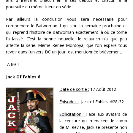
ans d’intervalle. Chacun en a ses débuts et chacun à la
poursuite du même tueur en série.
Par ailleurs la conclusion vous sera nécessaire pour
comprendre le Batwoman 1 qui sort la semaine prochaine et
qui reprend l’histoire de Batwoman exactement là où ce tome
l’a laissé. C’est la bonne nouvelle, le relaunch n’a que peu
affecté la série. Même Renée Montoya, que l’on espère tous
revoir dans l’univers DC un jour, est mentionnée brièvement.
A lire !
Jack Of Fables 6
Date de sortie :
17 Août 2012
Épisodes :
Jack of Fables #28-32
Sollicitation :
Face aux avatars de
la censure qui menacent le camp
de M. Revise, Jack se présente non