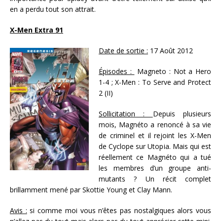
en a perdu tout son attrait.
X-Men Extra 91
Date de sortie :
17 Août 2012
Épisodes :
Magneto : Not a Hero
1-4 ; X-Men : To Serve and Protect
2 (II)
Sollicitation :
Depuis plusieurs
mois, Magnéto a renoncé à sa vie
de criminel et il rejoint les X-Men
de Cyclope sur Utopia. Mais qui est
réellement ce Magnéto qui a tué
les membres d’un groupe anti-
mutants ? Un récit complet
brillamment mené par Skottie Young et Clay Mann.
Avis :
si comme moi vous n’êtes pas nostalgiques alors vous