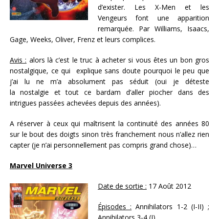
d’exister. Les X-Men et les
Vengeurs font une apparition
remarquée. Par Williams, Isaacs,
Gage, Weeks, Oliver, Frenz et leurs complices.
Avis :
alors là c’est le truc à acheter si vous êtes un bon gros
nostalgique, ce qui explique sans doute pourquoi le peu que
j’ai lu ne m’a absolument pas séduit (oui je déteste
la nostalgie et tout ce bardam d’aller piocher dans des
intrigues passées achevées depuis des années).
A réserver à ceux qui maîtrisent la continuité des années 80
sur le bout des doigts sinon très franchement nous n’allez rien
capter (je n’ai personnellement pas compris grand chose)…
Marvel Universe 3
Date de sortie :
17 Août 2012
Épisodes :
Annihilators 1-2 (I-II) ;
Annihilators 3-4 (I)