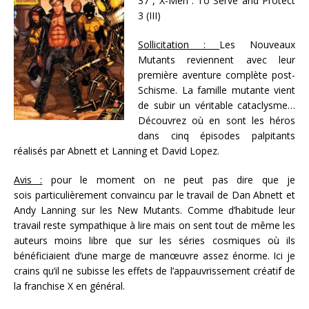
37 , X-Men : To Serve and Protect
3 (III)
Sollicitation :
Les Nouveaux
Mutants reviennent avec leur
première aventure complète post-
Schisme. La famille mutante vient
de subir un véritable cataclysme…
Découvrez où en sont les héros
dans cinq épisodes palpitants
réalisés par Abnett et Lanning et David Lopez.
Avis :
pour le moment on ne peut pas dire que je
sois particulièrement convaincu par le travail de Dan Abnett et
Andy Lanning sur les New Mutants. Comme d’habitude leur
travail reste sympathique à lire mais on sent tout de même les
auteurs moins libre que sur les séries cosmiques où ils
bénéficiaient d’une marge de manœuvre assez énorme. Ici je
crains qu’il ne subisse les effets de l’appauvrissement créatif de
la franchise X en général.