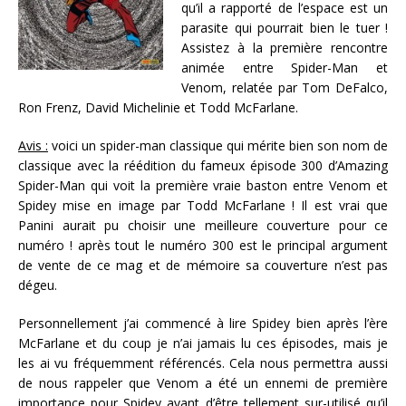
qu’il a rapporté de l’espace est un
parasite qui pourrait bien le tuer !
Assistez à la première rencontre
animée entre Spider-Man et
Venom, relatée par Tom DeFalco,
Ron Frenz, David Michelinie et Todd McFarlane.
Avis :
voici un spider-man classique qui mérite bien son nom de
classique avec la réédition du fameux épisode 300 d’Amazing
Spider-Man qui voit la première vraie baston entre Venom et
Spidey mise en image par Todd McFarlane ! Il est vrai que
Panini aurait pu choisir une meilleure couverture pour ce
numéro ! après tout le numéro 300 est le principal argument
de vente de ce mag et de mémoire sa couverture n’est pas
dégeu.
Personnellement j’ai commencé à lire Spidey bien après l’ère
McFarlane et du coup je n’ai jamais lu ces épisodes, mais je
les ai vu fréquemment référencés. Cela nous permettra aussi
de nous rappeler que Venom a été un ennemi de première
importance pour Spidey avant d’être tellement sur-utilisé qu’il