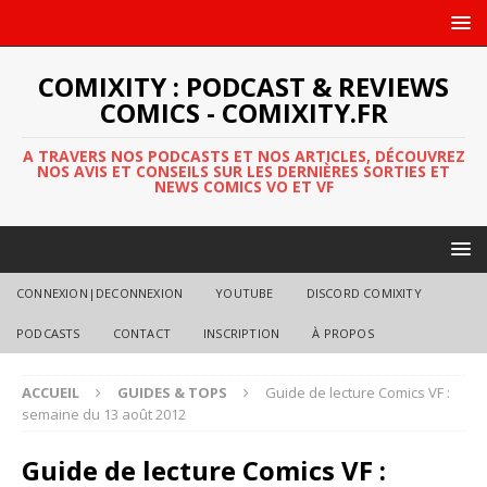
COMIXITY : PODCAST & REVIEWS
COMICS - COMIXITY.FR
A TRAVERS NOS PODCASTS ET NOS ARTICLES, DÉCOUVREZ
NOS AVIS ET CONSEILS SUR LES DERNIÈRES SORTIES ET
NEWS COMICS VO ET VF
CONNEXION|DECONNEXION
YOUTUBE
DISCORD COMIXITY
PODCASTS
CONTACT
INSCRIPTION
À PROPOS
ACCUEIL
GUIDES & TOPS
Guide de lecture Comics VF :
semaine du 13 août 2012
Guide de lecture Comics VF :