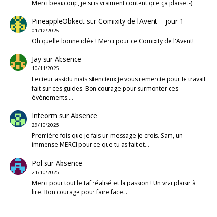
Merci beaucoup, je suis vraiment content que ça plaise :-)
PineappleObkect
sur
Comixity de l’Avent – jour 1
01/12/2025
Oh quelle bonne idée ! Merci pour ce Comixity de l'Avent!
Jay
sur
Absence
10/11/2025
Lecteur assidu mais silencieux je vous remercie pour le travail
fait sur ces guides. Bon courage pour surmonter ces
évènements.…
Inteorm
sur
Absence
29/10/2025
Première fois que je fais un message je crois. Sam, un
immense MERCI pour ce que tu as fait et…
Pol
sur
Absence
21/10/2025
Merci pour tout le taf réalisé et la passion ! Un vrai plaisir à
lire. Bon courage pour faire face…