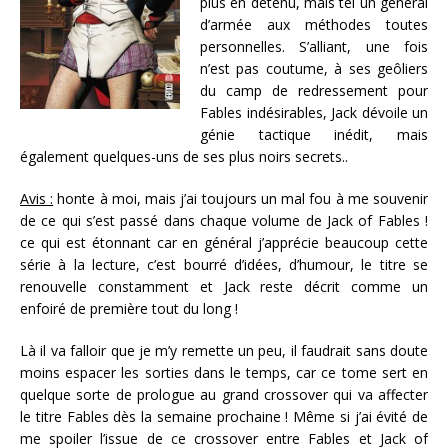
plus en détenu, mais tel un général
d’armée aux méthodes toutes
personnelles. S’alliant, une fois
n’est pas coutume, à ses geôliers
du camp de redressement pour
Fables indésirables, Jack dévoile un
génie tactique inédit, mais
également quelques-uns de ses plus noirs secrets..
Avis :
honte à moi, mais j’ai toujours un mal fou à me souvenir
de ce qui s’est passé dans chaque volume de Jack of Fables !
ce qui est étonnant car en général j’apprécie beaucoup cette
série à la lecture, c’est bourré d’idées, d’humour, le titre se
renouvelle constamment et Jack reste décrit comme un
enfoiré de première tout du long !
Là il va falloir que je m’y remette un peu, il faudrait sans doute
moins espacer les sorties dans le temps, car ce tome sert en
quelque sorte de prologue au grand crossover qui va affecter
le titre Fables dès la semaine prochaine ! Même si j’ai évité de
me spoiler l’issue de ce crossover entre Fables et Jack of