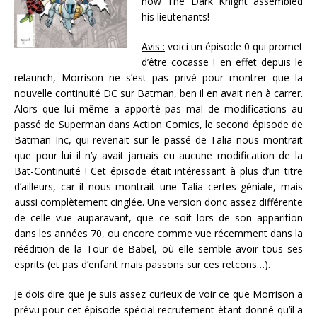
how The Dark Knight assembled
his lieutenants!
Avis :
voici un épisode 0 qui promet
d’être cocasse ! en effet depuis le
relaunch, Morrison ne s’est pas privé pour montrer que la
nouvelle continuité DC sur Batman, ben il en avait rien à carrer.
Alors que lui même a apporté pas mal de modifications au
passé de Superman dans Action Comics, le second épisode de
Batman Inc, qui revenait sur le passé de Talia nous montrait
que pour lui il n’y avait jamais eu aucune modification de la
Bat-Continuité ! Cet épisode était intéressant à plus d’un titre
d’ailleurs, car il nous montrait une Talia certes géniale, mais
aussi complètement cinglée. Une version donc assez différente
de celle vue auparavant, que ce soit lors de son apparition
dans les années 70, ou encore comme vue récemment dans la
réédition de la Tour de Babel, où elle semble avoir tous ses
esprits (et pas d’enfant mais passons sur ces retcons…).
Je dois dire que je suis assez curieux de voir ce que Morrison a
prévu pour cet épisode spécial recrutement étant donné qu’il a