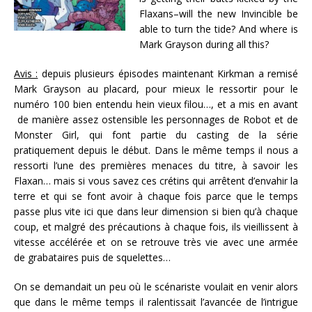
Flaxans–will the new Invincible be
able to turn the tide? And where is
Mark Grayson during all this?
Avis :
depuis plusieurs épisodes maintenant Kirkman a remisé
Mark Grayson au placard, pour mieux le ressortir pour le
numéro 100 bien entendu hein vieux filou…, et a mis en avant
de manière assez ostensible les personnages de Robot et de
Monster Girl, qui font partie du casting de la série
pratiquement depuis le début. Dans le même temps il nous a
ressorti l’une des premières menaces du titre, à savoir les
Flaxan… mais si vous savez ces crétins qui arrêtent d’envahir la
terre et qui se font avoir à chaque fois parce que le temps
passe plus vite ici que dans leur dimension si bien qu’à chaque
coup, et malgré des précautions à chaque fois, ils vieillissent à
vitesse accélérée et on se retrouve très vie avec une armée
de grabataires puis de squelettes…
On se demandait un peu où le scénariste voulait en venir alors
que dans le même temps il ralentissait l’avancée de l’intrigue