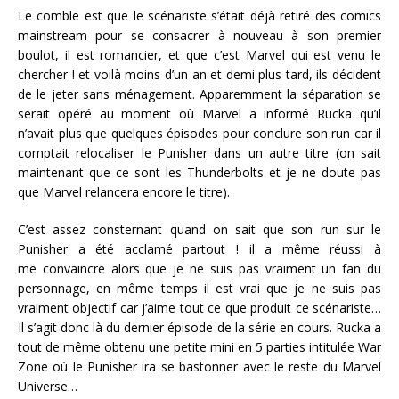
Le comble est que le scénariste s’était déjà retiré des comics
mainstream pour se consacrer à nouveau à son premier
boulot, il est romancier, et que c’est Marvel qui est venu le
chercher ! et voilà moins d’un an et demi plus tard, ils décident
de le jeter sans ménagement. Apparemment la séparation se
serait opéré au moment où Marvel a informé Rucka qu’il
n’avait plus que quelques épisodes pour conclure son run car il
comptait relocaliser le Punisher dans un autre titre (on sait
maintenant que ce sont les Thunderbolts et je ne doute pas
que Marvel relancera encore le titre).
C’est assez consternant quand on sait que son run sur le
Punisher a été acclamé partout ! il a même réussi à
me convaincre alors que je ne suis pas vraiment un fan du
personnage, en même temps il est vrai que je ne suis pas
vraiment objectif car j’aime tout ce que produit ce scénariste…
Il s’agit donc là du dernier épisode de la série en cours. Rucka a
tout de même obtenu une petite mini en 5 parties intitulée War
Zone où le Punisher ira se bastonner avec le reste du Marvel
Universe…