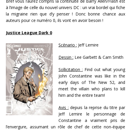
Bref vous l’aurez compris la continuité de Barry Allen/Flash est
à l’image de celle du nouvel univers DC : un vrai bordel qui fiche
la migraine rien que d’y penser ! Donc bonne chance aux
auteurs pour ce numéro 0, ils vont en avoir besoin !
Justice League Dark 0
Scénario :
Jeff Lemire
Dessin :
Lee Garbett & Cam Smith
Sollicitation :
Find out what young
John Constantine was like in the
early days of The New 52, and
meet the villain who plans to kill
him and the entire team!
Avis :
depuis la reprise du titre par
Jeff Lemire le personnage de
Constantine a vraiment pris de
l’envergure, assumant un rôle de chef de cette non-équipe