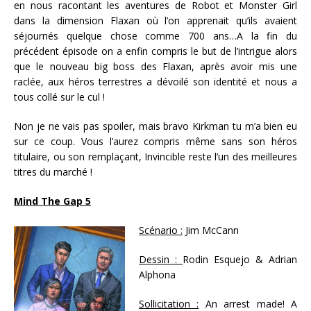
en nous racontant les aventures de Robot et Monster Girl
dans la dimension Flaxan où l’on apprenait qu’ils avaient
séjournés quelque chose comme 700 ans…A la fin du
précédent épisode on a enfin compris le but de l’intrigue alors
que le nouveau big boss des Flaxan, après avoir mis une
raclée, aux héros terrestres a dévoilé son identité et nous a
tous collé sur le cul !
Non je ne vais pas spoiler, mais bravo Kirkman tu m’a bien eu
sur ce coup. Vous l’aurez compris même sans son héros
titulaire, ou son remplaçant, Invincible reste l’un des meilleures
titres du marché !
Mind The Gap 5
Scénario :
Jim McCann
Dessin :
Rodin Esquejo & Adrian
Alphona
Sollicitation :
An arrest made! A