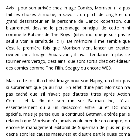
Avis :
pour son arrivée chez Image Comics, Morrison n’ a pas
fait les choses à moitié, à savoir : un pitch de cinglé et un
grand dessinateur en la personne de Darick Robertson, qui
bizarrement dessine le personnage principal de cette mini
comme le Butcher de The Boys ! (dites moi que je suis pas le
seul à voir la similitude ici !). De mémoire il me semble que
c’est la première fois que Morrison vient lancer un creator
owned chez Image. Auparavant, il avait tendance à plus se
tourner vers Vertigo, c’est ainsi que sont sortis chez cet éditeur
des comics comme The Filth, Seaguy ou encore WE3.
Mais cette fois il a choisi Image pour son Happy, un choix pas
si surprenant que ça au final. En effet d’une part Morrison n’a
pas caché que s’il n’avait pas d’autres titres après Action
Comics et la fin de son run sur Batman Inc, c’était
essentiellement dû à un désaccord entre lui et DC (non
spécifié, mais je pense que la continuité Batman, altérée par le
relaunch que Morrison n’a jamais voulu prendre en compte, ou
encore le management éditorial de Superman de plus en plus
décrié sont les causes majeures) et d’autre part le quasi coma