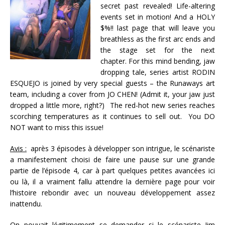
secret past revealed! Life-altering
events set in motion! And a HOLY
$%!! last page that will leave you
breathless as the first arc ends and
the stage set for the next
chapter. For this mind bending, jaw
dropping tale, series artist RODIN
ESQUEJO is joined by very special guests – the Runaways art
team, including a cover from JO CHEN! (Admit it, your jaw just
dropped a little more, right?) The red-hot new series reaches
scorching temperatures as it continues to sell out. You DO
NOT want to miss this issue!
Avis :
après 3 épisodes à développer son intrigue, le scénariste
a manifestement choisi de faire une pause sur une grande
partie de l’épisode 4, car à part quelques petites avancées ici
ou là, il a vraiment fallu attendre la dernière page pour voir
l’histoire rebondir avec un nouveau développement assez
inattendu.
On pouvait légitimement se demander si le scénariste Jim