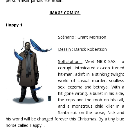
perso n’avait jamais été Robin…
IMAGE COMICS
Happy 1
Scénario :
Grant Morrison
Dessin
: Darick Robertson
Sollicitation :
Meet NICK SAX – a
corrupt, intoxicated ex-cop turned
hit-man, adrift in a stinking twilight
world of casual murder, soulless
sex, eczema and betrayal. With a
hit gone wrong, a bullet in his side,
the cops and the mob on his tail,
and a monstrous child killer in a
Santa suit on the loose, Nick and
his world will be changed forever this Christmas. By a tiny blue
horse called Happy…