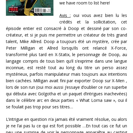
we have room to list here!
Avis :
oui vous avez bien lu les
crédits et la sollicitation, cet
épisode entier est consacré à Doop et dessiné par son co-
créateur, et si je puis me permettre un créateur de très grand
talent, Mike Allred. Doop a toujours été un mystère, crée par
Peter Milligan et Allred lorsqu’ils ont relancé X-Force,
transformé plus tard en X-Statix, le personnage de Doop, au
langage compris de tous bien qu’il s’exprime dans une langue
inconnue, est resté tout au long du titre un perso assez
mystérieux, parfois manipulateur mais toujours aux intentions
bien cachées. Milligan avait fini par exporter Doop sur X-Men ,
lors de son run (oui moi aussi j’essaye d’oublier ce run superbe
qui débuta avec Golgotha et un paquet d’intrigues inachevées)
dans le célèbre arc en deux parties « What Lorna saw », oui il
se foulait pas trop pour ses titres…
L’intrigue en question n’a jamais été vraiment résolue, ou alors
je ne l’ai pas lu ce qui est fort possible …En tout cas ce fut un
peu une surprise de voir le personnage apparaître au casting