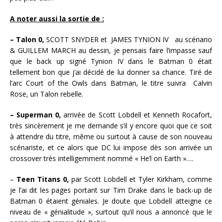
A noter aussi la sortie de :
– Talon 0,
SCOTT SNYDER et JAMES TYNION IV au scénario
& GUILLEM MARCH au dessin, je pensais faire l’impasse sauf
que le back up signé Tynion IV dans le Batman 0 était
tellement bon que j’ai décidé de lui donner sa chance. Tiré de
l’arc Court of the Owls dans Batman, le titre suivra Calvin
Rose, un Talon rebelle.
– Superman 0,
arrivée de Scott Lobdell et Kenneth Rocafort,
très sincèrement je me demande s’il y encore quoi que ce soit
à attendre du titre, même ou surtout à cause de son nouveau
scénariste, et ce alors que DC lui impose dès son arrivée un
crossover très intelligemment nommé « He’l on Earth »….
–
Teen Titans 0,
par Scott Lobdell et Tyler Kirkham, comme
je l’ai dit les pages portant sur Tim Drake dans le back-up de
Batman 0 étaient géniales. Je doute que Lobdell atteigne ce
niveau de « génialitude », surtout qu’il nous a annoncé que le