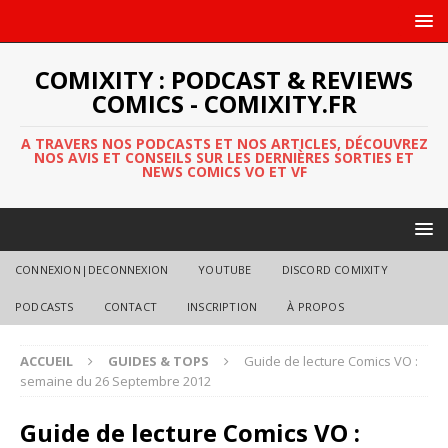
COMIXITY : PODCAST & REVIEWS
COMICS - COMIXITY.FR
A TRAVERS NOS PODCASTS ET NOS ARTICLES, DÉCOUVREZ
NOS AVIS ET CONSEILS SUR LES DERNIÈRES SORTIES ET
NEWS COMICS VO ET VF
CONNEXION|DECONNEXION
YOUTUBE
DISCORD COMIXITY
PODCASTS
CONTACT
INSCRIPTION
À PROPOS
ACCUEIL
GUIDES & TOPS
Guide de lecture Comics VO :
semaine du 26 Septembre 2012
Guide de lecture Comics VO :