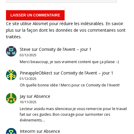
Ce site utilise Akismet pour réduire les indésirables.
En savoir
plus sur la façon dont les données de vos commentaires sont
traitées
.
Steve
sur
Comixity de l’Avent – jour 1
02/12/2025
Merci beaucoup, je suis vraiment content que ça plaise :-)
PineappleObkect
sur
Comixity de l’Avent – jour 1
01/12/2025
Oh quelle bonne idée ! Merci pour ce Comixity de l'Avent!
Jay
sur
Absence
10/11/2025
Lecteur assidu mais silencieux je vous remercie pour le travail
fait sur ces guides. Bon courage pour surmonter ces
évènements.…
Inteorm
sur
Absence