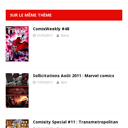
SUR LE MÊME THÈME
ComixWeekly #48
01/05/2011
Steve
Sollicitations Août 2011 : Marvel comics
17/05/2011
Sam
Comixity Special #11 : Transmetropolitan