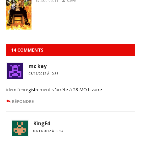
28/04/2011
Steve
14 COMMENTS
mc key
03/11/2012 Á 10:36
idem l’enregistrement s ‘arrête à 28 MO bizarre
RÉPONDRE
KingEd
03/11/2012 Á 10:54