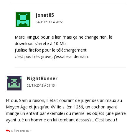
jonat85
04/11/2012 Á 20:55
Merci KingEd pour le lien mais ça ne change rien, le
download s’arrete à 10 Mb.
j’utilise firefox pour le téléchargement.
c’est pas très grave, j’essaierai demain.
NightRunner
05/11/2012 Á 09:13
Et oui, Sam a raison, il était courant de juger des animaux au
Moyen Age et jusqu’au XVIIIe s. (en 1266, un cochon ayant
mangé un enfant par exemple) ou même les objets (une pierre
ayant tué un homme en lui tombant dessus)… C’est beau !
RÉPONDRE