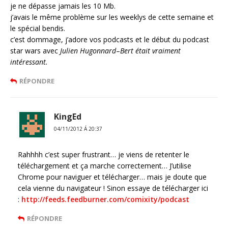
je ne dépasse jamais les 10 Mb.
j’avais le même problème sur les weeklys de cette semaine et
le spécial bendis.
c’est dommage, j’adore vos podcasts et le début du podcast
star wars avec
Julien Hugonnard
–
Bert était vraiment
intéressant.
RÉPONDRE
KingEd
04/11/2012 Á 20:37
Rahhhh c’est super frustrant… je viens de retenter le
téléchargement et ça marche correctement… J’utilise
Chrome pour naviguer et télécharger… mais je doute que
cela vienne du navigateur ! Sinon essaye de télécharger ici
:
http://feeds.feedburner.com/comixity/podcast
RÉPONDRE