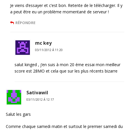
Je viens d’essayer et c’est bon. Retente de le télécharger. Il y
a peut être eu un problème momentané de serveur !
RÉPONDRE
mc key
03/11/2012 Á 11:20
salut kinged , j’en suis à mon 20 éme essai mon meilleur
score est 28MO et cela que sur les plus récents bizarre
Sativawil
03/11/2012 Á 12:17
Salut les gars
Comme chaque samedi matin et surtout le premier samedi du