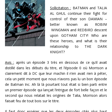
Sollicitation :
BATMAN and TALIA
AL GHUL continue their fight for
control of their son DAMIAN –
better known as ROBIN!
WINGMAN and REDBIRD descent
upon GOTHAM CITY! Who are
these heroes, and what is their
relationship to THE DARK
KNIGHT?
Avis :
après un épisode 3 très en dessous de ce qu’il avait
distillé dans les débuts du titre, et l’épisode 0 où Morrison a
clairement dit à DC que leur machin il n’en avait rien à péter,
cela un petit moment que nous n’avons pas lu un bon épisode
de Batman Inc. Ah là là pourtant tout était si bien parti entre
un premier épisode qui lançait l’intrigue de fort belle façon et le
second qui nous relatait les origines de Talia, Morrison alors
faisait feu de tout bois sur le titre.
Il faut donc espérer que les deux épisodes cités plus haut