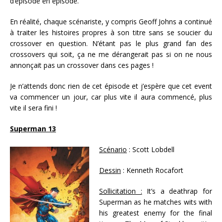
d’épisode en épisode.
En réalité, chaque scénariste, y compris Geoff Johns a continué
à traiter les histoires propres à son titre sans se soucier du
crossover en question. N’étant pas le plus grand fan des
crossovers qui soit, ça ne me dérangerait pas si on ne nous
annonçait pas un crossover dans ces pages !
Je n’attends donc rien de cet épisode et j’espère que cet event
va commencer un jour, car plus vite il aura commencé, plus
vite il sera fini !
Superman 13
Scénario
: Scott Lobdell
Dessin
: Kenneth Rocafort
Sollicitation :
It’s a deathrap for
Superman as he matches wits with
his greatest enemy for the final