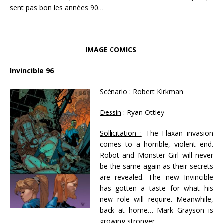
sent pas bon les années 90…
IMAGE COMICS
Invincible 96
Scénario
: Robert Kirkman
Dessin
: Ryan Ottley
Sollicitation :
The Flaxan invasion
comes to a horrible, violent end.
Robot and Monster Girl will never
be the same again as their secrets
are revealed. The new Invincible
has gotten a taste for what his
new role will require. Meanwhile,
back at home… Mark Grayson is
growing stronger.