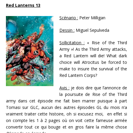
Red Lanterns 13
Scénario :
Peter Milligan
Dessin :
Miguel Sepulveda
Sollicitation :
« Rise of the Third
Army »! As the Third Army attacks,
a Red Lantern will die! What dark
choice will Atrocitus be forced to
make to insure the survival of the
Red Lantern Corps?
Avis :
je dois dire que l’annonce de
la poursuite de Rise of the Third
army dans cet épisode me fait bien marrer puisque à part
Tomasi sur GLC, aucun des autres épisodes GL du mois n’a
vraiment traiter cette histoire, oh si excusez moi, en effet si
on compte les 1 à 2 pages où on voit cette fameuse armée
convertir tout ce qui bouge et en gros faire la même chose