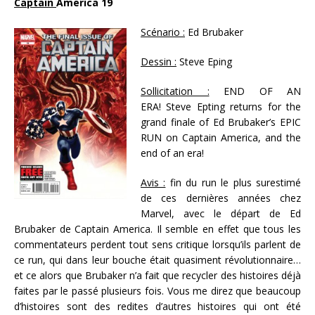
Captain
A
merica 19
Scénario :
Ed Brubaker
Dessin :
Steve Eping
Sollicitation :
END OF AN
ERA! Steve Epting returns for the
grand finale of Ed Brubaker’s EPIC
RUN on Captain America, and the
end of an era!
Avis :
fin du run le plus surestimé
de ces dernières années chez
Marvel, avec le départ de Ed
Brubaker de Captain America. Il semble en effet que tous les
commentateurs perdent tout sens critique lorsqu’ils parlent de
ce run, qui dans leur bouche était quasiment révolutionnaire…
et ce alors que Brubaker n’a fait que recycler des histoires déjà
faites par le passé plusieurs fois. Vous me direz que beaucoup
d’histoires sont des redites d’autres histoires qui ont été