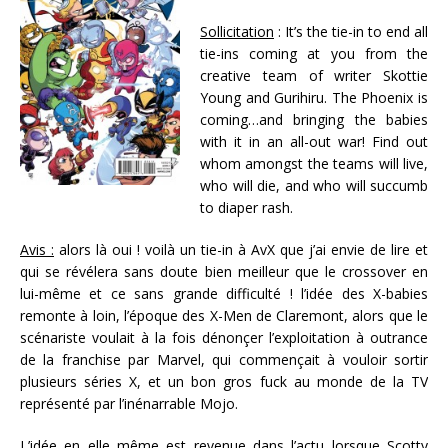
Sollicitation
: It’s the tie-in to end all
tie-ins coming at you from the
creative team of writer Skottie
Young and Gurihiru. The Phoenix is
coming…and bringing the babies
with it in an all-out war! Find out
whom amongst the teams will live,
who will die, and who will succumb
to diaper rash.
Avis :
alors là oui ! voilà un tie-in à AvX que j’ai envie de lire et
qui se révélera sans doute bien meilleur que le crossover en
lui-même et ce sans grande difficulté ! l’idée des X-babies
remonte à loin, l’époque des X-Men de Claremont, alors que le
scénariste voulait à la fois dénonçer l’exploitation à outrance
de la franchise par Marvel, qui commençait à vouloir sortir
plusieurs séries X, et un bon gros fuck au monde de la TV
représenté par l’inénarrable Mojo.
L’idée en elle même est revenue dans l’actu lorsque Scotty