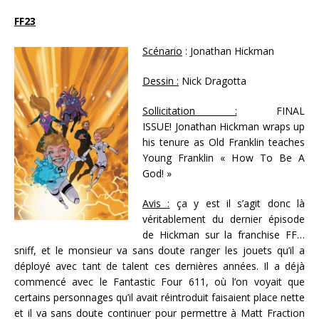
FF23
Scénario
: Jonathan Hickman
Dessin :
Nick Dragotta
Sollicitation :
FINAL
ISSUE! Jonathan Hickman wraps up
his tenure as Old Franklin teaches
Young Franklin « How To Be A
God! »
Avis :
ça y est il s’agit donc là
véritablement du dernier épisode
de Hickman sur la franchise FF…
sniff, et le monsieur va sans doute ranger les jouets qu’il a
déployé avec tant de talent ces dernières années. Il a déjà
commencé avec le Fantastic Four 611, où l’on voyait que
certains personnages qu’il avait réintroduit faisaient place nette
et il va sans doute continuer pour permettre à Matt Fraction