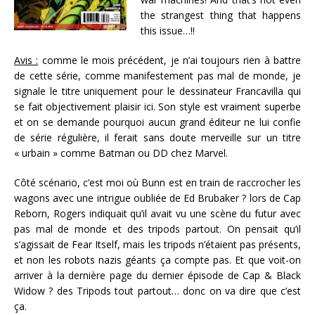
the strangest thing that happens
this issue…!!
Avis :
comme le mois précédent, je n’ai toujours rien à battre
de cette série, comme manifestement pas mal de monde, je
signale le titre uniquement pour le dessinateur Francavilla qui
se fait objectivement plaisir ici. Son style est vraiment superbe
et on se demande pourquoi aucun grand éditeur ne lui confie
de série régulière, il ferait sans doute merveille sur un titre
« urbain » comme Batman ou DD chez Marvel.
Côté scénario, c’est moi où Bunn est en train de raccrocher les
wagons avec une intrigue oubliée de Ed Brubaker ? lors de Cap
Reborn, Rogers indiquait qu’il avait vu une scène du futur avec
pas mal de monde et des tripods partout. On pensait qu’il
s’agissait de Fear Itself, mais les tripods n’étaient pas présents,
et non les robots nazis géants ça compte pas. Et que voit-on
arriver à la dernière page du dernier épisode de Cap & Black
Widow ? des Tripods tout partout… donc on va dire que c’est
ça.