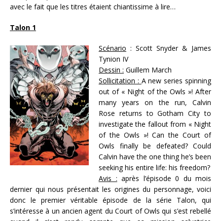
avec le fait que les titres étaient chiantissime à lire…
Talon 1
Scénario
: Scott Snyder & James
Tynion IV
Dessin :
Guillem March
Sollicitation :
A new series spinning
out of « Night of the Owls »! After
many years on the run, Calvin
Rose returns to Gotham City to
investigate the fallout from « Night
of the Owls »! Can the Court of
Owls finally be defeated? Could
Calvin have the one thing he’s been
seeking his entire life: his freedom?
Avis :
après l’épisode 0 du mois
dernier qui nous présentait les origines du personnage, voici
donc le premier véritable épisode de la série Talon, qui
s’intéresse à un ancien agent du Court of Owls qui s’est rebellé