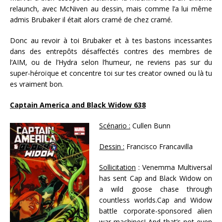
relaunch, avec McNiven au dessin, mais comme l’a lui même
admis Brubaker il était alors cramé de chez cramé.
Donc au revoir à toi Brubaker et à tes bastons incessantes
dans des entrepôts désaffectés contres des membres de
l’AIM, ou de l’Hydra selon l’humeur, ne reviens pas sur du
super-héroïque et concentre toi sur tes creator owned ou là tu
es vraiment bon.
Captain America and Black Widow 638
Scénario :
Cullen Bunn
Dessin :
Francisco Francavilla
Sollicitation
: Venemma Multiversal
has sent Cap and Black Widow on
a wild goose chase through
countless worlds.Cap and Widow
battle corporate-sponsored alien
war machines! And that’s not even