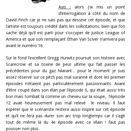
Avis :
alors j’ai mis un point
d’interrogation à côté du nom de
David Finch car je ne sais pas qui dessine cet épisode, et que
l’artiste est toujours crédité dans les sollicitations, bien que l’on
sache déjà qu’il est parti pour s’occuper de Justice League of
America et que son remplaçant Ethan Van Sciver n’arrivera pas
avant le numéro 16.
Sur le fond l’excellent Gregg Hurwitz poursuit son histoire avec
Scarecrow et sa toxine de peur ultime qui fait passer les
précédentes pour du gaz hilarant… pour le moment je suis
assez réservé sur ce pitch pas mal suranné et dont les premier
épisodes n’étaient pas particulièrement passionnants. Avant
d’être coupé dans son élan par l’épisode 0, qui était aussi très
bon mais tombait là comme un cheveu sur la soupe, l’épisode
12 avait heureusement pas mal relevé le niveau. Il faut
espérer que le scénariste restera aussi inspiré sur cet épisode
et qu’il ne fera pas durer son arc trop longtemps car il s’agit
tout de même là du 4e épisode avec ce vilain ! faut pas
pousser non plus..