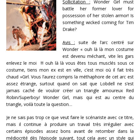
Sollicitation :
Wonder Girl must
battle her former lover for
possession of her stolen armor! Is
something wicked coming for Tim
Drake?
Avis :
suite de l’arc centré sur
Wonder « ouh là là mon costume
est devenu méchant, vite les gars
enlevez le moi !!! ouh là là vous êtes tous musclés sous ce
costume, tiens mon ex est en ville, c’est moi où il fait très
chaud »Girl. Vous l’aurez compris la méthaphore de cet arc est
assez étrange, surtout quand on sait que Lobdell ne s’est
jamais caché de vouloir créer un triangle amoureux Red
Robin/Superboy/ Wonder Girl, mais qui est au centre du
triangle, voilà toute la question…
Je ne sais pas trop ce que veut faire le scénariste avec ce titre,
mais il continue à produire un travail très irrégulier avec
certains épisodes assez bons avant de retomber dans la
médiocrité dès l’épisode suivant, tout cela avec un style qui