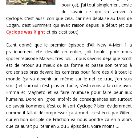
pour ça), j’ai tout simplement envie
de savoir ce qui va arriver à
Cyclope. C’est aussi con que cela, car n’en déplaise au fans de
Logan, c’est Summers qui avait raison depuis le début (et oui
Cyclope was Right
et pis c’est tout).
Etant donné que le premier épisode d’All New X-Men 1 a
pratiquement été dévoilé en entier, joli boulot pour nous
spoiler l’épisode Marvel, très joli…, nous savons déjà que Scott
est de retour au mieux de sa forme et passe son temps à
croiser ses bras devant les caméras pour faire des X à tout le
monde (ça va devenir un mème sur le net ce truc, j’en suis
sûr…) et surtout n’est plus en taule, s’est remis à la colle avec
Emma et Magneto et va faire mumuse pour faire peur aux
humains. Donc en gros l’intérêt de consequences est surtout
de savoir komment k’est ce ki sort Cyclope ? bien évidemment
comme il fallait décompresser ça à mort, c’est écrit par Gillen,
qui en bon disciple de Fraction va nous pondre ça en 5 alors
que ça aurait pu tenir en 2 ou 3 épisodes, voire moins …