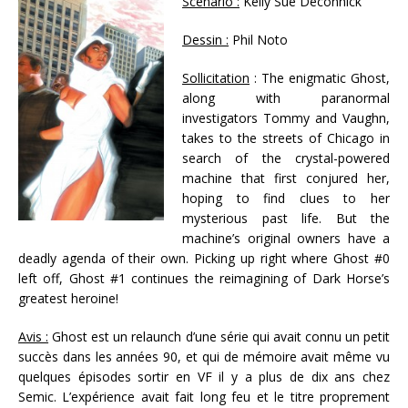
Scénario :
Kelly Sue Deconnick
Dessin :
Phil Noto
Sollicitation
: The enigmatic Ghost,
along with paranormal
investigators Tommy and Vaughn,
takes to the streets of Chicago in
search of the crystal-powered
machine that first conjured her,
hoping to find clues to her
mysterious past life. But the
machine’s original owners have a
deadly agenda of their own. Picking up right where Ghost #0
left off, Ghost #1 continues the reimagining of Dark Horse’s
greatest heroine!
Avis :
Ghost est un relaunch d’une série qui avait connu un petit
succès dans les années 90, et qui de mémoire avait même vu
quelques épisodes sortir en VF il y a plus de dix ans chez
Semic. L’expérience avait fait long feu et le titre proprement