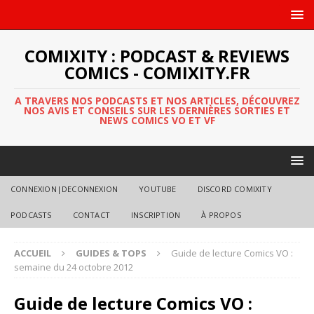
COMIXITY : PODCAST & REVIEWS
COMICS - COMIXITY.FR
A TRAVERS NOS PODCASTS ET NOS ARTICLES, DÉCOUVREZ
NOS AVIS ET CONSEILS SUR LES DERNIÈRES SORTIES ET
NEWS COMICS VO ET VF
CONNEXION|DECONNEXION
YOUTUBE
DISCORD COMIXITY
PODCASTS
CONTACT
INSCRIPTION
À PROPOS
ACCUEIL
GUIDES & TOPS
Guide de lecture Comics VO :
semaine du 24 octobre 2012
Guide de lecture Comics VO :