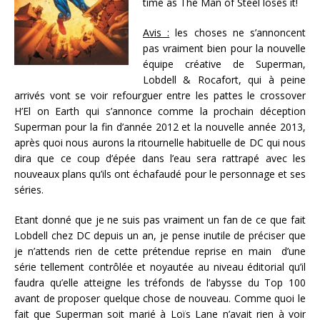
time as The Man of Steel loses it!
Avis :
les choses ne s’annoncent
pas vraiment bien pour la nouvelle
équipe créative de Superman,
Lobdell & Rocafort, qui à peine
arrivés vont se voir refourguer entre les pattes le crossover
H’El on Earth qui s’annonce comme la prochain déception
Superman pour la fin d’année 2012 et la nouvelle année 2013,
après quoi nous aurons la ritournelle habituelle de DC qui nous
dira que ce coup d’épée dans l’eau sera rattrapé avec les
nouveaux plans qu’ils ont échafaudé pour le personnage et ses
séries.
Etant donné que je ne suis pas vraiment un fan de ce que fait
Lobdell chez DC depuis un an, je pense inutile de préciser que
je n’attends rien de cette prétendue reprise en main d’une
série tellement contrôlée et noyautée au niveau éditorial qu’il
faudra qu’elle atteigne les tréfonds de l’abysse du Top 100
avant de proposer quelque chose de nouveau. Comme quoi le
fait que Superman soit marié à Loïs Lane n’avait rien à voir