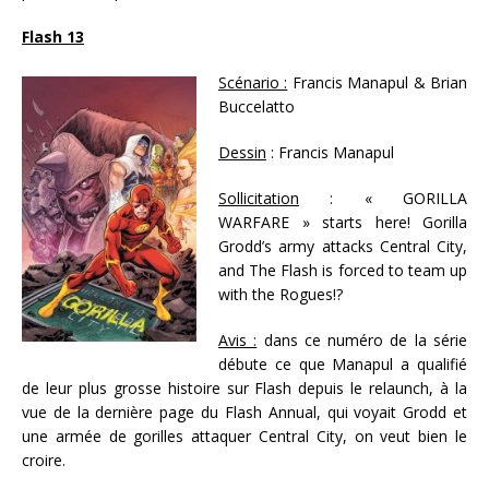
Flash 13
Scénario :
Francis Manapul & Brian
Buccelatto
Dessin
: Francis Manapul
Sollicitation
: « GORILLA
WARFARE » starts here! Gorilla
Grodd’s army attacks Central City,
and The Flash is forced to team up
with the Rogues!?
Avis :
dans ce numéro de la série
débute ce que Manapul a qualifié
de leur plus grosse histoire sur Flash depuis le relaunch, à la
vue de la dernière page du Flash Annual, qui voyait Grodd et
une armée de gorilles attaquer Central City, on veut bien le
croire.