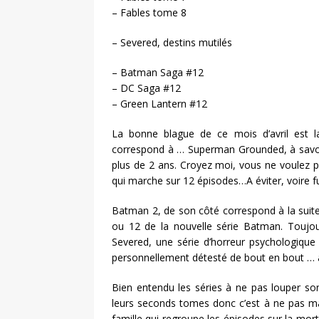
– Fables tome 8
– Severed, destins mutilés
– Batman Saga #12
– DC Saga #12
– Green Lantern #12
La bonne blague de ce mois d’avril est l
correspond à … Superman Grounded, à savoir
plus de 2 ans. Croyez moi, vous ne voulez p
qui marche sur 12 épisodes…A éviter, voire fu
Batman 2, de son côté correspond à la suite 
ou 12 de la nouvelle série Batman. Toujou
Severed, une série d’horreur psychologique 
personnellement détesté de bout en bout … à
Bien entendu les séries à ne pas louper s
leurs seconds tomes donc c’est à ne pas ma
famille qui regroupe les épisodes sur la mort