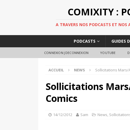
COMIXITY : 
A TRAVERS NOS PODCASTS ET NOS AR
PODCASTS
GUIDES 
CONNEXION|DECONNEXION
YOUTUBE
D
ACCUEIL
NEWS
Sollicitations Mars/
Sollicitations Mars
Comics
14/12/2012
Sam
News
,
Sollicitation