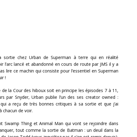
a sortie chez Urban de Superman à terre qui en réalité
 l’arc lancé et abandonné en cours de route par JMS il y a
as lire ce machin qui consiste pour l’essentiel en Superman
ir !
de la Cour des hiboux soit en principe les épisodes 7 à 11,
rs par Snyder, Urban publie l’un des ses creator owned :
qui a reçu de très bonnes critiques à sa sortie et que j’ai
 chacun de voir.
ont Swamp Thing et Animal Man qui vont se rejoindre dans
nquer, tout comme la sortie de Batman : un deuil dans la
 de Jason Todd (vous inquiétez pas il s’en est remis depuis).