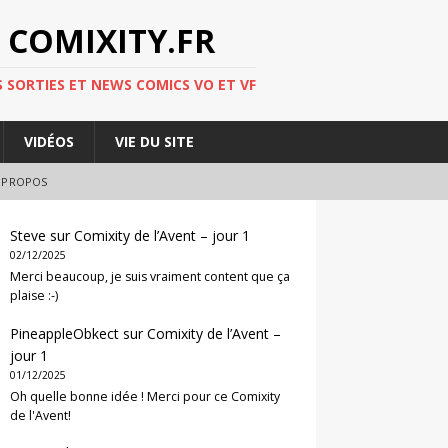
 COMIXITY.FR
 SORTIES ET NEWS COMICS VO ET VF
VIDÉOS
VIE DU SITE
 PROPOS
Steve
sur
Comixity de l’Avent – jour 1
02/12/2025
Merci beaucoup, je suis vraiment content que ça
plaise :-)
PineappleObkect
sur
Comixity de l’Avent –
jour 1
01/12/2025
Oh quelle bonne idée ! Merci pour ce Comixity
de l'Avent!