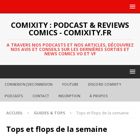
COMIXITY : PODCAST & REVIEWS
COMICS - COMIXITY.FR
A TRAVERS NOS PODCASTS ET NOS ARTICLES, DÉCOUVREZ
NOS AVIS ET CONSEILS SUR LES DERNIÈRES SORTIES ET
NEWS COMICS VO ET VF
CONNEXION|DECONNEXION
YOUTUBE
DISCORD COMIXITY
PODCASTS
CONTACT
INSCRIPTION
À PROPOS
ACCUEIL
GUIDES & TOPS
Tops et flops de la semaine
Tops et flops de la semaine