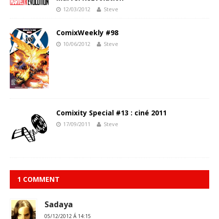
12/03/2012
Steve
ComixWeekly #98
10/06/2012
Steve
Comixity Special #13 : ciné 2011
17/09/2011
Steve
1 COMMENT
Sadaya
05/12/2012 Á 14:15