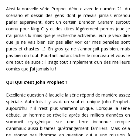
Ainsi la nouvelle série Prophet débute avec le numéro 21. Au
scénario et dessin des gens dont je n’avais jamais entendu
parler auparavant, dont un certain Brandon Graham surtout
connu pour King City et des titres légèrement pornos (que je
n’ai jamais lu mais que je recherche activeme…euh je veux dire
que je ne vais bien sûr pas aller voir car mes pensées sont
pures et chastes …). En gros ça ne s’annonçait pas bien, mais
pas bien du tout. Pourtant autant lâcher le morceau et vous le
dire tout de suite : il s’agit tout simplement d’un des meilleurs
comics que j’ai jamais lu !
QUI QUI c’est John Prophet ?
Excellente question à laquelle la série répond de manière assez
spéciale. Autrefois il y avait un seul et unique John Prophet,
aujourd’hui ? il n’est plus vraiment unique. Lorsque la série
débute, un homme se réveille après des milliers d’années en
sommeil cryogénique sur une terre inconnue remplie
d’animaux aussi bizarres qu’étrangement familiers. Mais cela
ne stoppe pas l’homme en question qui a une mission à