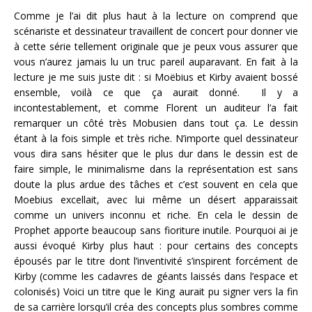
Comme je l’ai dit plus haut à la lecture on comprend que
scénariste et dessinateur travaillent de concert pour donner vie
à cette série tellement originale que je peux vous assurer que
vous n’aurez jamais lu un truc pareil auparavant. En fait à la
lecture je me suis juste dit : si Moëbius et Kirby avaient bossé
ensemble, voilà ce que ça aurait donné. Il y a
incontestablement, et comme Florent un auditeur l’a fait
remarquer un côté très Mobusien dans tout ça. Le dessin
étant à la fois simple et très riche. N’importe quel dessinateur
vous dira sans hésiter que le plus dur dans le dessin est de
faire simple, le minimalisme dans la représentation est sans
doute la plus ardue des tâches et c’est souvent en cela que
Moebius excellait, avec lui même un désert apparaissait
comme un univers inconnu et riche. En cela le dessin de
Prophet apporte beaucoup sans fioriture inutile. Pourquoi ai je
aussi évoqué Kirby plus haut : pour certains des concepts
épousés par le titre dont l’inventivité s’inspirent forcément de
Kirby (comme les cadavres de géants laissés dans l’espace et
colonisés) Voici un titre que le King aurait pu signer vers la fin
de sa carrière lorsqu’il créa des concepts plus sombres comme