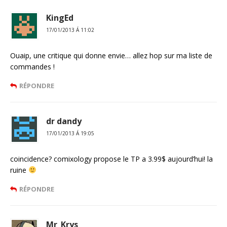
KingEd
17/01/2013 Á 11:02
Ouaip, une critique qui donne envie… allez hop sur ma liste de
commandes !
RÉPONDRE
dr dandy
17/01/2013 Á 19:05
coincidence? comixology propose le TP a 3.99$ aujourd’hui! la
ruine
RÉPONDRE
Mr_Krys