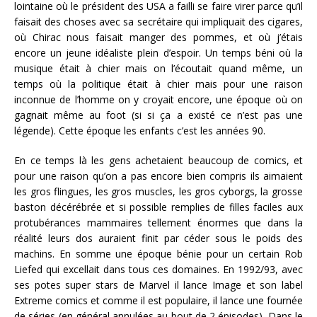
lointaine où le président des USA a failli se faire virer parce qu’il
faisait des choses avec sa secrétaire qui impliquait des cigares,
où Chirac nous faisait manger des pommes, et où j’étais
encore un jeune idéaliste plein d’espoir. Un temps béni où la
musique était à chier mais on l’écoutait quand même, un
temps où la politique était à chier mais pour une raison
inconnue de l’homme on y croyait encore, une époque où on
gagnait même au foot (si si ça a existé ce n’est pas une
légende). Cette époque les enfants c’est les années 90.
En ce temps là les gens achetaient beaucoup de comics, et
pour une raison qu’on a pas encore bien compris ils aimaient
les gros flingues, les gros muscles, les gros cyborgs, la grosse
baston décérébrée et si possible remplies de filles faciles aux
protubérances mammaires tellement énormes que dans la
réalité leurs dos auraient finit par céder sous le poids des
machins. En somme une époque bénie pour un certain Rob
Liefed qui excellait dans tous ces domaines. En 1992/93, avec
ses potes super stars de Marvel il lance Image et son label
Extreme comics et comme il est populaire, il lance une fournée
de séries (en général annulées au bout de 2 épisodes). Dans le