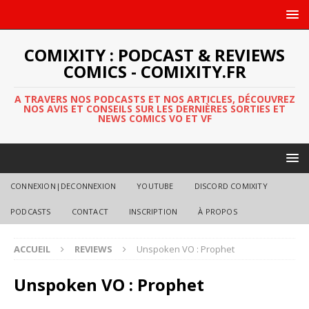
COMIXITY : PODCAST & REVIEWS
COMICS - COMIXITY.FR
A TRAVERS NOS PODCASTS ET NOS ARTICLES, DÉCOUVREZ
NOS AVIS ET CONSEILS SUR LES DERNIÈRES SORTIES ET
NEWS COMICS VO ET VF
CONNEXION|DECONNEXION
YOUTUBE
DISCORD COMIXITY
PODCASTS
CONTACT
INSCRIPTION
À PROPOS
ACCUEIL
REVIEWS
Unspoken VO : Prophet
Unspoken VO : Prophet