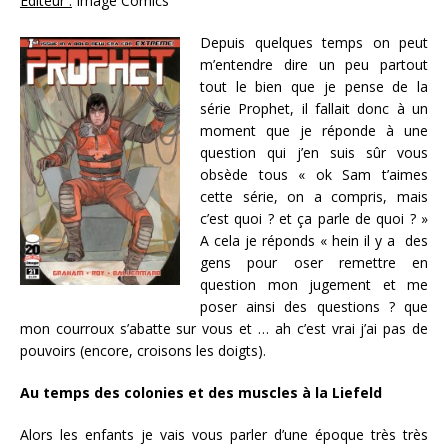
Éditeur :
Image Comics
Depuis quelques temps on peut
m’entendre dire un peu partout
tout le bien que je pense de la
série Prophet, il fallait donc à un
moment que je réponde à une
question qui j’en suis sûr vous
obsède tous « ok Sam t’aimes
cette série, on a compris, mais
c’est quoi ? et ça parle de quoi ? »
A cela je réponds « hein il y a des
gens pour oser remettre en
question mon jugement et me
poser ainsi des questions ? que
mon courroux s’abatte sur vous et … ah c’est vrai j’ai pas de
pouvoirs (encore, croisons les doigts).
Au temps des colonies et des muscles à la Liefeld
Alors les enfants je vais vous parler d’une époque très très