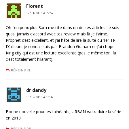
Florent
17/01/2013 Á 19:57
Oh j’en peux plus Sam me cite dans un de ses articles. Je suis
quasi jamais d’accord avec tes review mais là je t’aime.
Prophet c’est excellent, et j’ai hâte de lire la suite du 1er TP.
D’ailleurs je connaissais pas Brandon Graham et j’ai chope
King city qui est une lecture excellente (pas le même ton, la
c’est totalement hilarant).
RÉPONDRE
dr dandy
19/02/2013 Á 13:32
Bonne nouvelle pour les fainéants, URBAN va traduire la série
en 2013.
RÉPONDRE