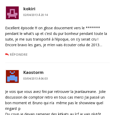
kokiri
02/04/2013 Á 20:14
Excellent épisode !!! on glisse doucement vers le *******
pendant le what’s up et c’est du pur bonheur pendant toute la
suite, je me suis transporté à l’époque, on s’y serait cru !
Encore bravo les gars, je m’en vais écouter celui de 2013…
RÉPONDRE
Kaostorm
03/04/2013 Á 06:03
Je vois que vous avez fini par retrouver la Jeanlaureane. Jolie
discussion de comptoir retro en tous cas merci j’ai passé un
bon moment et Bruno qui n’a même pas le showview quel
ringard :p
Du coup je devais ramener des kitkats au lcf je vais plutôt