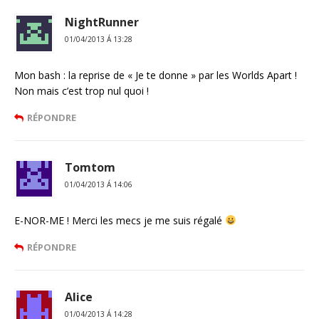
NightRunner
01/04/2013 Á 13:28
Mon bash : la reprise de « Je te donne » par les Worlds Apart !
Non mais c’est trop nul quoi !
RÉPONDRE
Tomtom
01/04/2013 Á 14:06
E-NOR-ME ! Merci les mecs je me suis régalé
RÉPONDRE
Alice
01/04/2013 Á 14:28