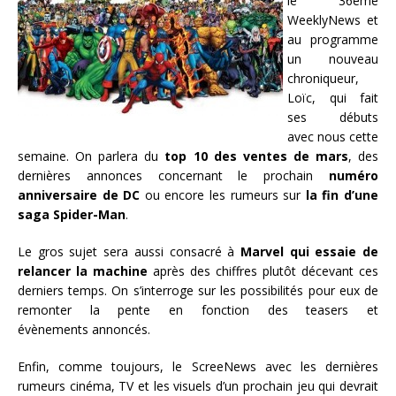
le 36ème
WeeklyNews et
au programme
un nouveau
chroniqueur,
Loïc, qui fait
ses débuts
avec nous cette
semaine. On parlera du
top 10 des ventes de mars
, des
dernières annonces concernant le prochain
numéro
anniversaire de DC
ou encore les rumeurs sur
la fin d’une
saga Spider-Man
.
Le gros sujet sera aussi consacré à
Marvel qui essaie de
relancer la machine
après des chiffres plutôt décevant ces
derniers temps. On s’interroge sur les possibilités pour eux de
remonter la pente en fonction des teasers et
évènements annoncés.
Enfin, comme toujours, le ScreeNews avec les dernières
rumeurs cinéma, TV et les visuels d’un prochain jeu qui devrait