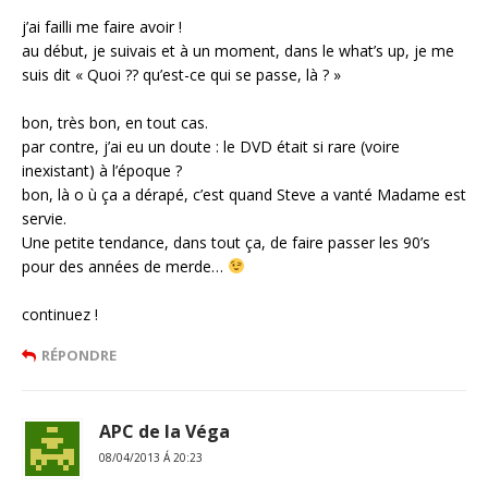
j’ai failli me faire avoir !
au début, je suivais et à un moment, dans le what’s up, je me
suis dit « Quoi ?? qu’est-ce qui se passe, là ? »
bon, très bon, en tout cas.
par contre, j’ai eu un doute : le DVD était si rare (voire
inexistant) à l’époque ?
bon, là o ù ça a dérapé, c’est quand Steve a vanté Madame est
servie.
Une petite tendance, dans tout ça, de faire passer les 90’s
pour des années de merde…
continuez !
RÉPONDRE
APC de la Véga
08/04/2013 Á 20:23