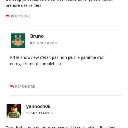
prendre des raiders
RÉPONDRE
Bruno
03/04/2013 Á 13:31
Pff le showview c’était pas non plus la garantie d’un
enregistrement complet ! :p
RÉPONDRE
yannoch06
03/04/2013 Á 09:35
Trop fort … que de bons sonvenirs ! la snes, xfiles, Resident,