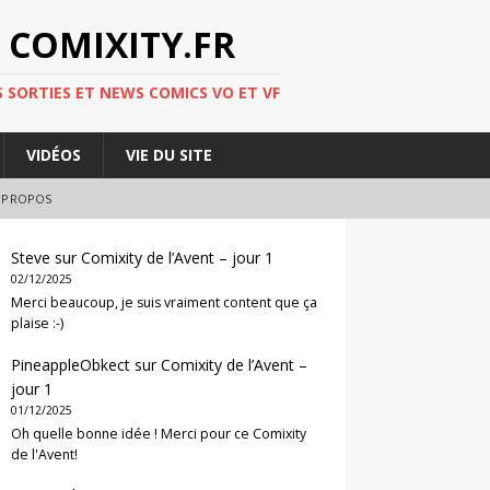
 COMIXITY.FR
 SORTIES ET NEWS COMICS VO ET VF
VIDÉOS
VIE DU SITE
 PROPOS
Steve
sur
Comixity de l’Avent – jour 1
02/12/2025
Merci beaucoup, je suis vraiment content que ça
plaise :-)
PineappleObkect
sur
Comixity de l’Avent –
jour 1
01/12/2025
Oh quelle bonne idée ! Merci pour ce Comixity
de l'Avent!