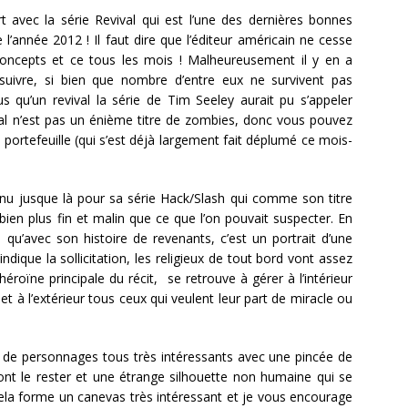
rt avec la série Revival qui est l’une des dernières bonnes
l’année 2012 ! Il faut dire que l’éditeur américain ne cesse
oncepts et ce tous les mois ! Malheureusement il y en a
de suivre, si bien que nombre d’entre eux ne survivent pas
s qu’un revival la série de Tim Seeley aurait pu s’appeler
vival n’est pas un énième titre de zombies, donc vous pouvez
portefeuille (qui s’est déjà largement fait déplumé ce mois-
nnu jusque là pour sa série Hack/Slash qui comme son titre
t bien plus fin et malin que ce que l’on pouvait suspecter. En
e qu’avec son histoire de revenants, c’est un portrait d’une
ndique la sollicitation, les religieux de tout bord vont assez
l’héroïne principale du récit, se retrouve à gérer à l’intérieur
 et à l’extérieur tous ceux qui veulent leur part de miracle ou
e de personnages tous très intéressants avec une pincée de
vont le rester et une étrange silhouette non humaine qui se
 cela forme un canevas très intéressant et je vous encourage