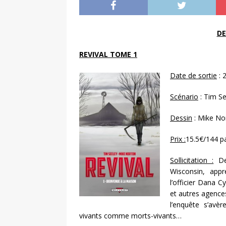
DE
REVIVAL TOME 1
Date de sortie
: 
Scénario
: Tim Se
Dessin
: Mike No
Prix :
15.5€/144 p
Sollicitation :
Dep
Wisconsin, appr
l’officier Dana C
et autres agence
l’enquête s’avè
vivants comme morts-vivants…