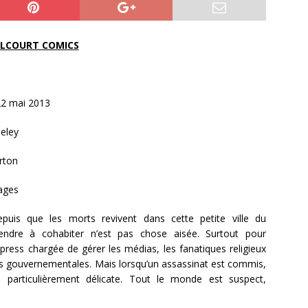
LCOURT COMICS
22 mai 2013
eley
rton
ages
uis que les morts revivent dans cette petite ville du
endre à cohabiter n’est pas chose aisée. Surtout pour
ypress chargée de gérer les médias, les fanatiques religieux
s gouvernementales. Mais lorsqu’un assassinat est commis,
re particulièrement délicate. Tout le monde est suspect,