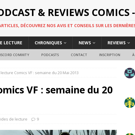
PODCAST & REVIEWS COMICS -
TICLES, DÉCOUVREZ NOS AVIS ET CONSEILS SUR LES DERNIÈRES
DE LECTURE
CHRONIQUES
NEWS
REVIEWS
ISCORD COMIXITY
PODCASTS
CONTACT
INSCRIPTION
À
lecture Comics VF : semaine du 20 Mai 2013
omics VF : semaine du 20
ides de lecture
9