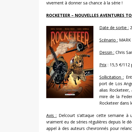
vivement à donner sa chance à la série !
ROCKETEER – NOUVELLES AVENTURES TO
Date de sortie :
2
Scénario :
MARK 
Dessin :
Chris S
Prix
: 15,5 €/112
Sollicitation :
Entr
port de Los Angel
alias Rocketeer, 
mire de la Fede
Rocketeer dans le
Avis :
Delcourt s’attaque cette semaine à u
vraiment eu de séries régulières depuis le dé
appel à des auteurs chevronnés pour relance