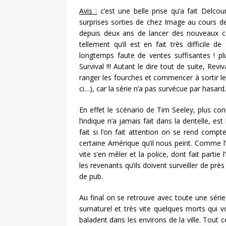
Avis :
c’est une belle prise qu’a fait Delcou
surprises sorties de chez Image au cours de 
depuis deux ans de lancer des nouveaux c
tellement qu’il est en fait très difficile 
longtemps faute de ventes suffisantes ! plu
Survival !!! Autant le dire tout de suite, Re
ranger les fourches et commencer à sortir le 
ci…), car la série n’a pas survécue par hasard.
En effet le scénario de Tim Seeley, plus co
l’indique n’a jamais fait dans la dentelle, es
fait si l’on fait attention on se rend compt
certaine Amérique qu’il nous peint. Comme l’i
vite s’en mêler et la police, dont fait partie 
les revenants qu’ils doivent surveiller de près
de pub.
Au final on se retrouve avec toute une séri
surnaturel et très vite quelques morts qui 
baladent dans les environs de la ville. Tout