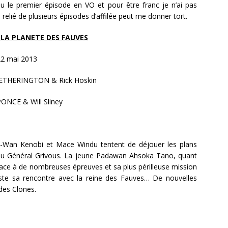
 lu le premier épisode en VO et pour être franc je n’ai pas
n relié de plusieurs épisodes d’affilée peut me donner tort.
 LA PLANETE DES FAUVES
22 mai 2013
 ETHERINGTON & Rick Hoskin
PONCE & Will Sliney
-Wan Kenobi et Mace Windu tentent de déjouer les plans
du Général Grivous. La jeune Padawan Ahsoka Tano, quant
e face à de nombreuses épreuves et sa plus périlleuse mission
ste sa rencontre avec la reine des Fauves… De nouvelles
des Clones.