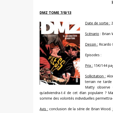
DMZ TOME 7/8/13
Date de sortie :
2
Scénario
: Brian
Dessin :
Ricardo B
Episodes :
Prix :
15€/144 pa
Sollicitation :
Alor
terrain ne tard
Matty observe u
qu’adviendra-t-il de cet élan populaire ? M
somme des volontés individuelles permettra-t
Avis :
conclusion de la série de Brian Wood. J