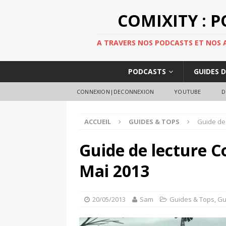
COMIXITY : 
A TRAVERS NOS PODCASTS ET NOS AR
PODCASTS
GUIDES 
CONNEXION|DECONNEXION
YOUTUBE
D
ACCUEIL
GUIDES & TOPS
Guide de 
Guide de lecture C
Mai 2013
20/05/2013
Sam
Guides & Tops
,
Gu