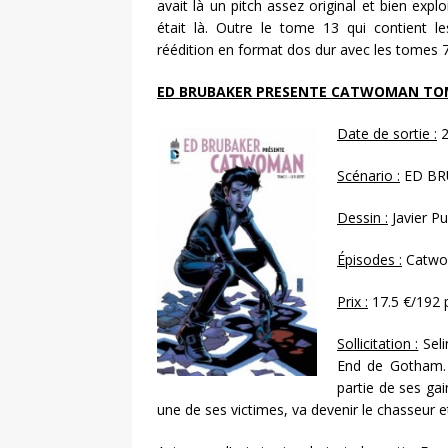
avait là un pitch assez original et bien explo
était là. Outre le tome 13 qui contient 
réédition en format dos dur avec les tomes 7
ED BRUBAKER PRESENTE CATWOMAN TO
Date de sortie :
2
Scénario :
ED BR
Dessin :
Javier Pu
Épisodes :
Catwom
Prix :
17.5 €/192 
Sollicitation :
Seli
End de Gotham. 
partie de ses ga
une de ses victimes, va devenir le chasseur 