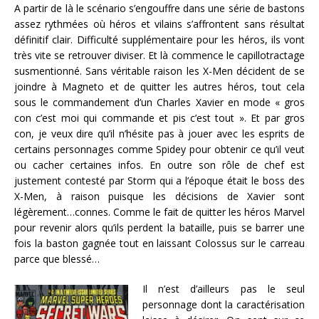
A partir de là le scénario s’engouffre dans une série de bastons
assez rythmées où héros et vilains s’affrontent sans résultat
définitif clair. Difficulté supplémentaire pour les héros, ils vont
très vite se retrouver diviser. Et là commence le capillotractage
susmentionné. Sans véritable raison les X-Men décident de se
joindre à Magneto et de quitter les autres héros, tout cela
sous le commandement d’un Charles Xavier en mode « gros
con c’est moi qui commande et pis c’est tout ». Et par gros
con, je veux dire qu’il n’hésite pas à jouer avec les esprits de
certains personnages comme Spidey pour obtenir ce qu’il veut
ou cacher certaines infos. En outre son rôle de chef est
justement contesté par Storm qui a l’époque était le boss des
X-Men, à raison puisque les décisions de Xavier sont
légèrement…connes. Comme le fait de quitter les héros Marvel
pour revenir alors qu’ils perdent la bataille, puis se barrer une
fois la baston gagnée tout en laissant Colossus sur le carreau
parce que blessé…
Il n’est d’ailleurs pas le seul
personnage dont la caractérisation