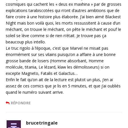
cosmiques qui cachent les « deus ex maxhina » par de grosses
explications tarabiscotées qui n’ont d’autres amibtions que de
faire croire à une histoire plus élaborée. J’ai bien aimé Blackest
NIght mais bon voilà quoi, les morts ressussitent à cause d’un
méchant, on trouve le méchant, on pête le méchant et pouf le
soleil se lève comme si de rien n’était. Je trouve pas ça
beaucoup plus intello.
Le truc rigolo à l’époque, c’est que Marvel ne misait pas
énormément sur ses vilains puisqu’on a affaire à une bonne
grosse bande de losers (Homme absorbant, Homme
molécule, titania, Le lézard, klaw les démolisseurs) si on
excepte Magneto, Fatalis et Galactus…
Enfin le fait qu’on ait de la lecture est plutot un plus, j’en ai
assez de ces comics que je lis en 5 minutes, et que j’ai oubliés
quand le numéro suivant arrive.
RÉPONDRE
brucetringale