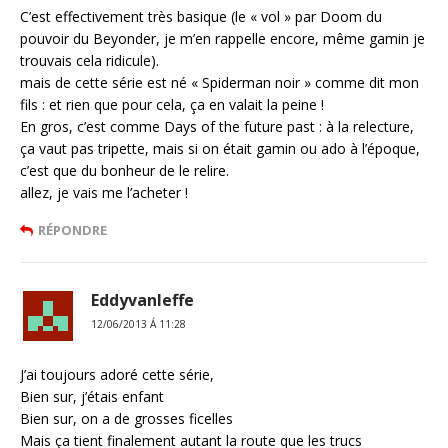
C’est effectivement très basique (le « vol » par Doom du
pouvoir du Beyonder, je m’en rappelle encore, même gamin je
trouvais cela ridicule).
mais de cette série est né « Spiderman noir » comme dit mon
fils : et rien que pour cela, ça en valait la peine !
En gros, c’est comme Days of the future past : à la relecture,
ça vaut pas tripette, mais si on était gamin ou ado à l’époque,
c’est que du bonheur de le relire.
allez, je vais me l’acheter !
RÉPONDRE
Eddyvanleffe
12/06/2013 Á 11:28
J’ai toujours adoré cette série,
Bien sur, j’étais enfant
Bien sur, on a de grosses ficelles
Mais ça tient finalement autant la route que les trucs