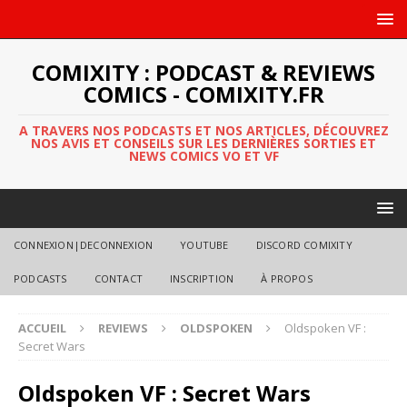
COMIXITY : PODCAST & REVIEWS
COMICS - COMIXITY.FR
A TRAVERS NOS PODCASTS ET NOS ARTICLES, DÉCOUVREZ
NOS AVIS ET CONSEILS SUR LES DERNIÈRES SORTIES ET
NEWS COMICS VO ET VF
CONNEXION|DECONNEXION
YOUTUBE
DISCORD COMIXITY
PODCASTS
CONTACT
INSCRIPTION
À PROPOS
ACCUEIL
REVIEWS
OLDSPOKEN
Oldspoken VF :
Secret Wars
Oldspoken VF : Secret Wars