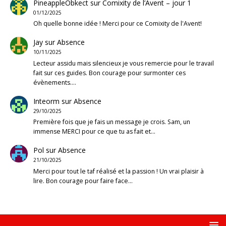
PineappleObkect
sur
Comixity de l’Avent – jour 1
01/12/2025
Oh quelle bonne idée ! Merci pour ce Comixity de l'Avent!
Jay
sur
Absence
10/11/2025
Lecteur assidu mais silencieux je vous remercie pour le travail
fait sur ces guides. Bon courage pour surmonter ces
évènements.…
Inteorm
sur
Absence
29/10/2025
Première fois que je fais un message je crois. Sam, un
immense MERCI pour ce que tu as fait et…
Pol
sur
Absence
21/10/2025
Merci pour tout le taf réalisé et la passion ! Un vrai plaisir à
lire. Bon courage pour faire face…