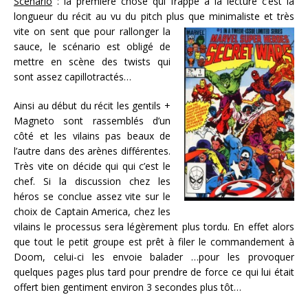
Scénario
: la première chose qui frappe à la lecture c’est la
longueur du récit au vu du pitch plus que minimaliste et très
vite on
sent que pour rallonger la
sauce, le scénario est obligé de
mettre en scène des twists qui
sont assez capillotractés…
Ainsi au début du récit les gentils +
Magneto sont rassemblés d’un
côté et les vilains pas beaux de
l’autre dans des arènes différentes.
Très vite on décide qui qui c’est le
chef. Si la discussion chez les
héros se conclue assez vite sur le
choix de Captain America, chez les
vilains le processus sera légèrement plus tordu. En effet alors
que tout le petit groupe est prêt à filer le commandement à
Doom, celui-ci les envoie balader …pour les provoquer
quelques pages plus tard pour prendre de force ce qui lui était
offert bien gentiment environ 3 secondes plus tôt…