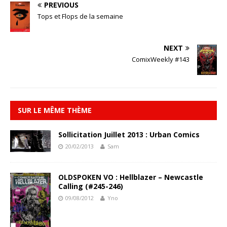
PREVIOUS
Tops et Flops de la semaine
NEXT
ComixWeekly #143
SUR LE MÊME THÈME
Sollicitation Juillet 2013 : Urban Comics
20/02/2013
Sam
OLDSPOKEN VO : Hellblazer – Newcastle
Calling (#245-246)
09/08/2012
Yno