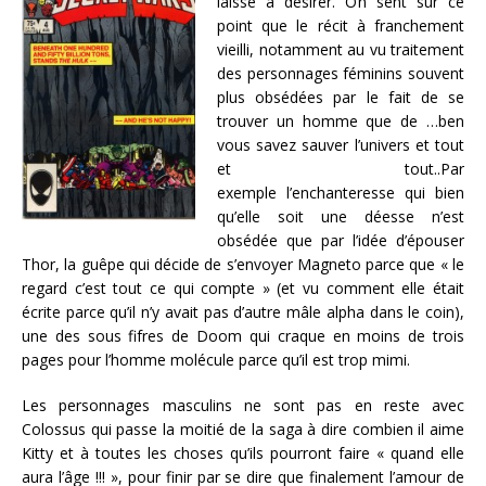
laisse à désirer. On sent sur ce
point que le récit à franchement
vieilli, notamment au vu traitement
des personnages féminins souvent
plus obsédées par le fait de se
trouver un homme que de …ben
vous savez sauver l’univers et tout
et tout..Par
exemple l’enchanteresse qui bien
qu’elle soit une déesse n’est
obsédée que par l’idée d’épouser
Thor, la guêpe qui décide de s’envoyer Magneto parce que « le
regard c’est tout ce qui compte » (et vu comment elle était
écrite parce qu’il n’y avait pas d’autre mâle alpha dans le coin),
une des sous fifres de Doom qui craque en moins de trois
pages pour l’homme molécule parce qu’il est trop mimi.
Les personnages masculins ne sont pas en reste avec
Colossus qui passe la moitié de la saga à dire combien il aime
Kitty et à toutes les choses qu’ils pourront faire « quand elle
aura l’âge !!! », pour finir par se dire que finalement l’amour de