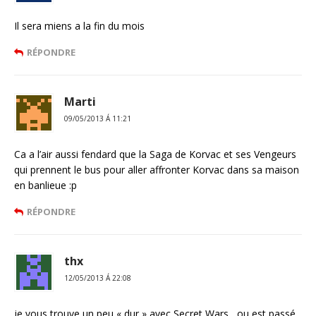
Il sera miens a la fin du mois
RÉPONDRE
Marti
09/05/2013 Á 11:21
Ca a l’air aussi fendard que la Saga de Korvac et ses Vengeurs
qui prennent le bus pour aller affronter Korvac dans sa maison
en banlieue :p
RÉPONDRE
thx
12/05/2013 Á 22:08
je vous trouve un peu « dur » avec Secret Wars , ou est passé