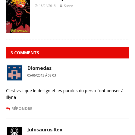
13/04/2013
Steve
3 COMMENTS
Diomedas
05/06/2013 Á 08:03
C’est vrai que le design et les paroles du perso font penser à
Illyria
RÉPONDRE
Julosaurus Rex