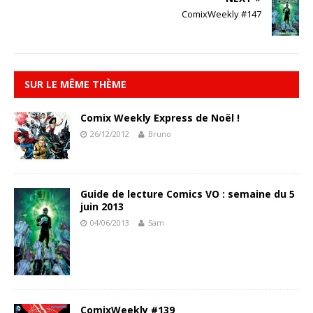
ComixWeekly #147
SUR LE MÊME THÈME
Comix Weekly Express de Noël !
26/12/2012
Bruno
Guide de lecture Comics VO : semaine du 5
juin 2013
04/06/2013
Sam
ComixWeekly #139