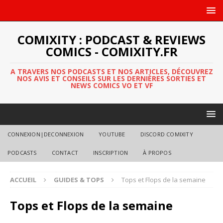
COMIXITY : PODCAST & REVIEWS
COMICS - COMIXITY.FR
A TRAVERS NOS PODCASTS ET NOS ARTICLES, DÉCOUVREZ
NOS AVIS ET CONSEILS SUR LES DERNIÈRES SORTIES ET
NEWS COMICS VO ET VF
CONNEXION|DECONNEXION
YOUTUBE
DISCORD COMIXITY
PODCASTS
CONTACT
INSCRIPTION
À PROPOS
ACCUEIL
GUIDES & TOPS
Tops et Flops de la semaine
Tops et Flops de la semaine