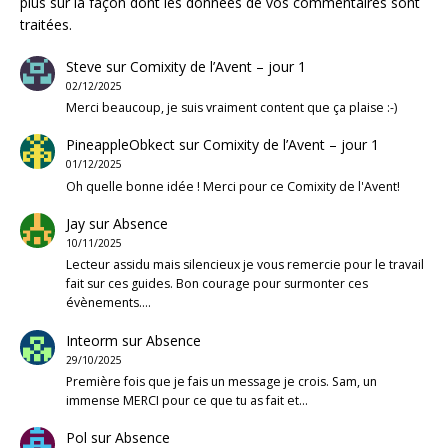
plus sur la façon dont les données de vos commentaires sont
traitées
.
Steve
sur
Comixity de l’Avent – jour 1
02/12/2025
Merci beaucoup, je suis vraiment content que ça plaise :-)
PineappleObkect
sur
Comixity de l’Avent – jour 1
01/12/2025
Oh quelle bonne idée ! Merci pour ce Comixity de l'Avent!
Jay
sur
Absence
10/11/2025
Lecteur assidu mais silencieux je vous remercie pour le travail
fait sur ces guides. Bon courage pour surmonter ces
évènements.…
Inteorm
sur
Absence
29/10/2025
Première fois que je fais un message je crois. Sam, un
immense MERCI pour ce que tu as fait et…
Pol
sur
Absence