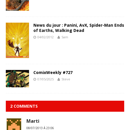
News du jour : Panini, AvX, Spider-Man Ends
of Earths, Walking Dead
04/02/2012
Sam
ComixWeekly #727
07/05/2025
Steve
2 COMMENTS
Marti
08/07/2013 Á 23:06