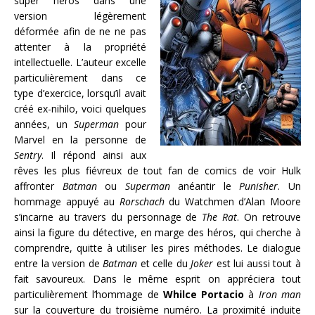
super héros dans une
version légèrement
déformée afin de ne ne pas
attenter à la propriété
intellectuelle. L’auteur excelle
particulièrement dans ce
type d’exercice, lorsqu’il avait
créé ex-nihilo, voici quelques
années, un
Superman
pour
Marvel en la personne de
Sentry
. Il répond ainsi aux
rêves les plus fiévreux de tout fan de comics de voir Hulk
affronter
Batman
ou
Superman
anéantir le
Punisher
. Un
hommage appuyé au
Rorschach
du Watchmen d’Alan Moore
s’incarne au travers du personnage de
The Rat
. On retrouve
ainsi la figure du détective, en marge des héros, qui cherche à
comprendre, quitte à utiliser les pires méthodes. Le dialogue
entre la version de
Batman
et celle du
Joker
est lui aussi tout à
fait savoureux. Dans le même esprit on appréciera tout
particulièrement l’hommage de
Whilce Portacio
à
Iron man
sur la couverture du troisième numéro. La proximité induite