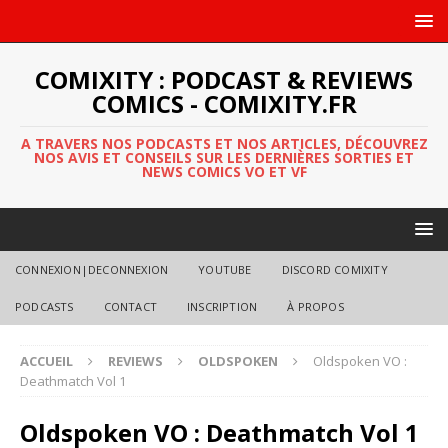
COMIXITY : PODCAST & REVIEWS
COMICS - COMIXITY.FR
A TRAVERS NOS PODCASTS ET NOS ARTICLES, DÉCOUVREZ
NOS AVIS ET CONSEILS SUR LES DERNIÈRES SORTIES ET
NEWS COMICS VO ET VF
CONNEXION|DECONNEXION
YOUTUBE
DISCORD COMIXITY
PODCASTS
CONTACT
INSCRIPTION
À PROPOS
ACCUEIL
REVIEWS
OLDSPOKEN
Oldspoken VO :
Deathmatch Vol 1
Oldspoken VO : Deathmatch Vol 1