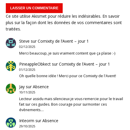
Ce site utilise Akismet pour réduire les indésirables.
En savoir
plus sur la façon dont les données de vos commentaires sont
traitées
.
Steve
sur
Comixity de l’Avent – jour 1
02/12/2025
Merci beaucoup, je suis vraiment content que ça plaise :-)
PineappleObkect
sur
Comixity de l’Avent – jour 1
01/12/2025
Oh quelle bonne idée ! Merci pour ce Comixity de l'Avent!
Jay
sur
Absence
10/11/2025
Lecteur assidu mais silencieux je vous remercie pour le travail
fait sur ces guides. Bon courage pour surmonter ces
évènements.…
Inteorm
sur
Absence
29/10/2025