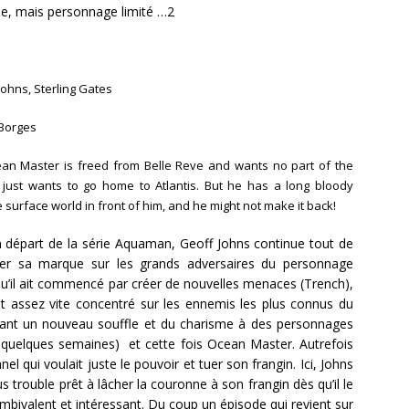
e, mais personnage limité …2
ohns, Sterling Gates
Borges
an Master is freed from Belle Reve and wants no part of the
 just wants to go home to Atlantis. But he has a long bloody
 surface world in front of him, and he might not make it back!
départ de la série Aquaman, Geoff Johns continue tout de
r sa marque sur les grands adversaires du personnage
qu’il ait commencé par créer de nouvelles menaces (Trench),
est assez vite concentré sur les ennemis les plus connus du
ant un nouveau souffle et du charisme à des personnages
quelques semaines) et cette fois Ocean Master. Autrefois
 qui voulait juste le pouvoir et tuer son frangin. Ici, Johns
us trouble prêt à lâcher la couronne à son frangin dès qu’il le
bivalent et intéressant. Du coup un épisode qui revient sur