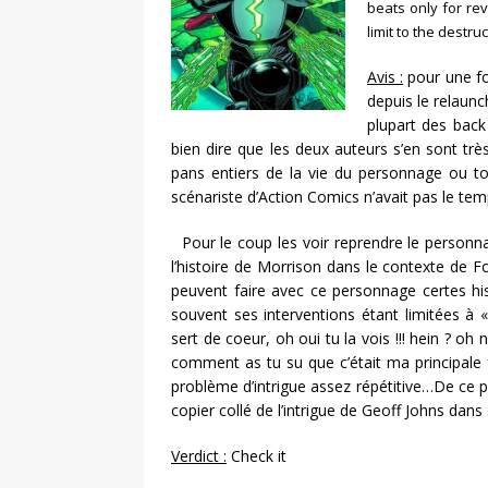
beats only for re
limit to the destr
Avis :
pour une foi
depuis le relaunc
plupart des back
bien dire que les deux auteurs s’en sont très
pans entiers de la vie du personnage ou to
scénariste d’Action Comics n’avait pas le temp
Pour le coup les voir reprendre le personna
l’histoire de Morrison dans le contexte de Fo
peuvent faire avec ce personnage certes his
souvent ses interventions étant limitées à
sert de coeur, oh oui tu la vois !!! hein ? o
comment as tu su que c’était ma principale f
problème d’intrigue assez répétitive…De ce p
copier collé de l’intrigue de Geoff Johns dans 
Verdict :
Check it