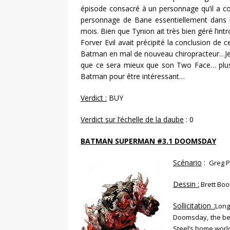
épisode consacré à un personnage qu’il a c
personnage de Bane essentiellement dans la
mois. Bien que Tynion ait très bien géré l’int
Forver Evil avait précipité la conclusion de 
Batman en mal de nouveau chiropracteur…Je 
que ce sera mieux que son Two Face… plus
Batman pour être intéressant…
Verdict :
BUY
Verdict sur l’échelle de la daube
: 0
BATMAN SUPERMAN #3.1 DOOMSDAY
Scénario
:
Greg 
Dessin :
Brett Boo
Sollicitation :
Long
Doomsday, the bea
Steel’s home worl