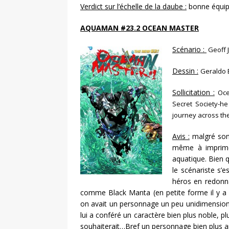
Verdict sur l’échelle de la daube :
bonne équip
AQUAMAN #23.2 OCEAN MASTER
Scénario :
Geoff J
Dessin :
Geraldo 
Sollicitation :
Oce
Secret Society-he
journey across the
Avis :
malgré son 
même à imprime
aquatique. Bien 
le scénariste s’
héros en redonn
comme Black Manta (en petite forme il y a 
on avait un personnage un peu unidimensionnel
lui a conféré un caractère bien plus noble, pl
souhaiterait…Bref un personnage bien plus am