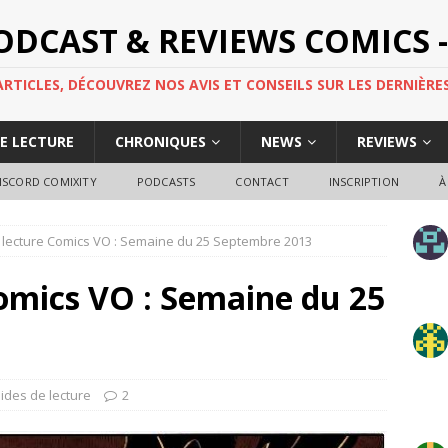
PODCAST & REVIEWS COMICS -
TICLES, DÉCOUVREZ NOS AVIS ET CONSEILS SUR LES DERNIÈRES
DE LECTURE
CHRONIQUES
NEWS
REVIEWS
ISCORD COMIXITY
PODCASTS
CONTACT
INSCRIPTION
À
 lecture Comics VO : Semaine du 25 Septembre 2013
omics VO : Semaine du 25
ides de lecture
2