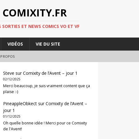
 COMIXITY.FR
 SORTIES ET NEWS COMICS VO ET VF
VIDÉOS
VIE DU SITE
 PROPOS
Steve
sur
Comixity de l’Avent – jour 1
02/12/2025
Merci beaucoup, je suis vraiment content que ça
plaise :-)
PineappleObkect
sur
Comixity de l’Avent –
jour 1
01/12/2025
Oh quelle bonne idée ! Merci pour ce Comixity
de l'Avent!