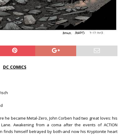
DC COMICS
Fisch
ad
re he became Metal-Zero, John Corben had two great loves: his
s Lane. Awakening from a coma after the events of ACTION
 finds himself betrayed by both-and now his Kryptonite heart