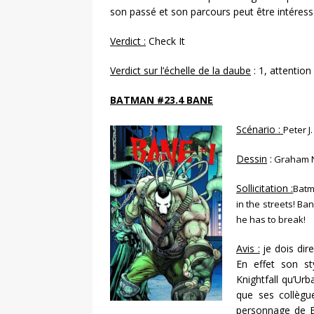
son passé et son parcours peut être intéres
Verdict :
Check It
Verdict sur l’échelle de la daube
: 1, attentio
BATMAN #23.4 BANE
Scénario :
Peter J
Dessin
:
Graham 
Sollicitation :
Batm
in the streets! Ba
he has to break!
Avis :
je dois dire
En effet son st
Knightfall qu’Ur
que ses collègue
personnage de B