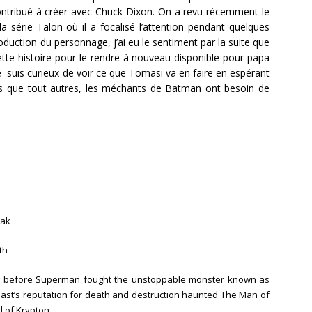
ontribué à créer avec Chuck Dixon. On a revu récemment le
 série Talon où il a focalisé l’attention pendant quelques
roduction du personnage, j’ai eu le sentiment par la suite que
cette histoire pour le rendre à nouveau disponible pour papa
suis curieux de voir ce que Tomasi va en faire en espérant
 que tout autres, les méchants de Batman ont besoin de
Pak
th
 before Superman fought the unstoppable monster known as
st’s reputation for death and destruction haunted The Man of
d of Krypton.