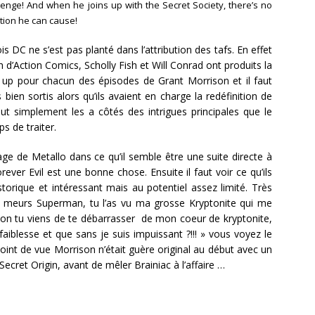
venge! And when he joins up with the Secret Society, there’s no
uction he can cause!
s DC ne s’est pas planté dans l’attribution des tafs. En effet
h d’Action Comics, Scholly Fish et Will Conrad ont produits la
 up pour chacun des épisodes de Grant Morrison et il faut
 bien sortis alors qu’ils avaient en charge la redéfinition de
ut simplement les a côtés des intrigues principales que le
s de traiter.
ge de Metallo dans ce qu’il semble être une suite directe à
rever Evil est une bonne chose. Ensuite il faut voir ce qu’ils
torique et intéressant mais au potentiel assez limité. Très
 « meurs Superman, tu l’as vu ma grosse Kryptonite qui me
h non tu viens de te débarrasser de mon coeur de kryptonite,
aiblesse et que sans je suis impuissant ?!!! » vous voyez le
oint de vue Morrison n’était guère original au début avec un
Secret Origin, avant de mêler Brainiac à l’affaire …