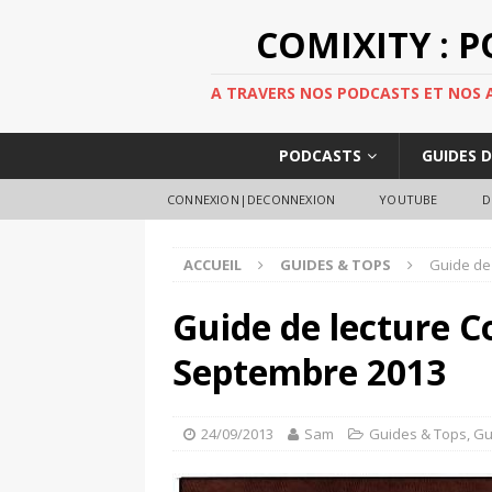
COMIXITY : 
A TRAVERS NOS PODCASTS ET NOS AR
PODCASTS
GUIDES 
CONNEXION|DECONNEXION
YOUTUBE
D
ACCUEIL
GUIDES & TOPS
Guide de
Guide de lecture C
Septembre 2013
24/09/2013
Sam
Guides & Tops
,
Gu