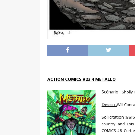
ACTION COMICS #23.4 METALLO
Scénario
:
Sholly 
Dessin :
Will Conr
Sollicitation
:
Befo
country and Loi
COMICS #8, Corben