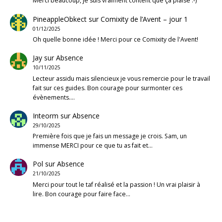
Merci beaucoup, je suis vraiment content que ça plaise :-)
PineappleObkect
sur
Comixity de l’Avent – jour 1
01/12/2025
Oh quelle bonne idée ! Merci pour ce Comixity de l'Avent!
Jay
sur
Absence
10/11/2025
Lecteur assidu mais silencieux je vous remercie pour le travail
fait sur ces guides. Bon courage pour surmonter ces
évènements.…
Inteorm
sur
Absence
29/10/2025
Première fois que je fais un message je crois. Sam, un
immense MERCI pour ce que tu as fait et…
Pol
sur
Absence
21/10/2025
Merci pour tout le taf réalisé et la passion ! Un vrai plaisir à
lire. Bon courage pour faire face…