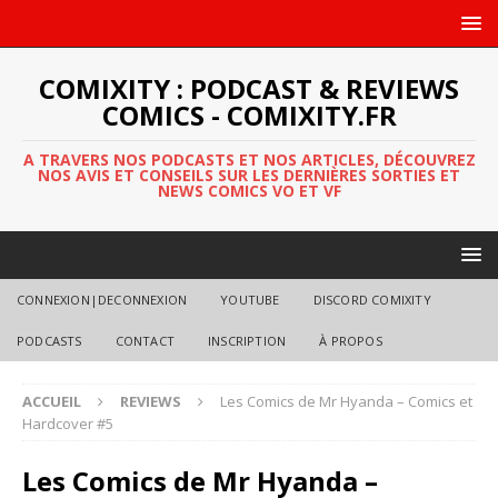
COMIXITY : PODCAST & REVIEWS
COMICS - COMIXITY.FR
A TRAVERS NOS PODCASTS ET NOS ARTICLES, DÉCOUVREZ
NOS AVIS ET CONSEILS SUR LES DERNIÈRES SORTIES ET
NEWS COMICS VO ET VF
CONNEXION|DECONNEXION
YOUTUBE
DISCORD COMIXITY
PODCASTS
CONTACT
INSCRIPTION
À PROPOS
ACCUEIL
REVIEWS
Les Comics de Mr Hyanda – Comics et
Hardcover #5
Les Comics de Mr Hyanda –