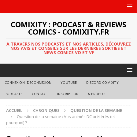
COMIXITY : PODCAST & REVIEWS
COMICS - COMIXITY.FR
A TRAVERS NOS PODCASTS ET NOS ARTICLES, DÉCOUVREZ
NOS AVIS ET CONSEILS SUR LES DERNIÈRES SORTIES ET
NEWS COMICS VO ET VF
CONNEXION|DECONNEXION
YOUTUBE
DISCORD COMIXITY
PODCASTS
CONTACT
INSCRIPTION
À PROPOS
ACCUEIL
CHRONIQUES
QUESTION DE LA SEMAINE
Question de la semaine : Vos animés DC préférés (et
pourquoi) ?