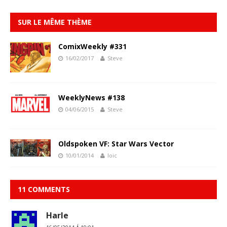
SUR LE MÊME THÈME
ComixWeekly #331
16/02/2017
Steve
WeeklyNews #138
04/06/2015
Steve
Oldspoken VF: Star Wars Vector
10/01/2014
loic
11 COMMENTS
Harle