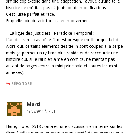
simple copié-collé dans une adaptation, j’avoue qu’une telle
histoire de méritait pas d’ajouts ou de modifications.
C’est juste parfait et racé.
Et quelle joie de voir tout ça en mouvement.
– La ligue des Justiciers : Paradoxe Temporel :
L’un des rares cas où le film est presque meilleur que la bd.
Alors oui, certains éléments des tie-in sont coupés à la serpe
mais ça permet un rythme plus rapide et de raccourcir une
histoire qui, si je l’ai bien aimé en comics, ne méritait pas
autant de pages (entre la mini principale et toutes les mini
annexes).
RÉPONDRE
Marti
19/05/2014 Á 14:51
Harle, Flo et D518 : on a eu une discussion en interne sur les
films à sélectionner, et nous avons décidé de ne prendre que