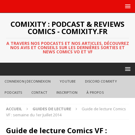
COMIXITY : PODCAST & REVIEWS
COMICS - COMIXITY.FR
A TRAVERS NOS PODCASTS ET NOS ARTICLES, DÉCOUVREZ
NOS AVIS ET CONSEILS SUR LES DERNIÈRES SORTIES ET
NEWS COMICS VO ET VF
CONNEXION|DECONNEXION
YOUTUBE
DISCORD COMIXITY
PODCASTS
CONTACT
INSCRIPTION
À PROPOS
ACCUEIL
GUIDES DE LECTURE
Guide de lecture Comics
VF : semaine du 1er Juillet 2014
Guide de lecture Comics VF :