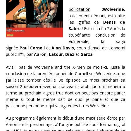
Sollicitation
:
Wolverine
,
totalement démuni, est entre
les griffes de
Dents de
Sabre
! Est-ce la fin ? Après la
stupéfiante conclusion de
Vulnérable, la saga
signée
Paul Cornell
et
Alan Davis
, coup d’envoi de L’ennemi
public n°1, par
Aaron
,
Latour
,
Diaz
et
Garza
.
Avis
: pas de Wolverine and the X-Men ce mois-ci, juste la
conclusion de la première année de Cornell sur Wolverine…que
j’ai laissé tomber dès le 3e épisode..Le mois prochain sa
saison 2 débutera avec un nouveau statut quo qui mènera à
terme au prochain « gros truc dont on peut pas encore parler
même si tout le même sait de quoi je parle et que ça
passionne personne » qui va agiter les titres Wolverine.
Au programme également le début d’une maxi série écrite par
Aaron sur le personnage, à’ l’origine publiée sous format digital
aux USA. Je ne sais pas ce que cela vaut, donc à chacun de se