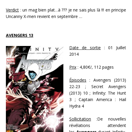
Verdict
: un mag bien plat…à ??? je ne sais plus là !!! en principe
Uncanny X-men revient en septembre …
AVENGERS 13
Date de sortie
: 01 Juillet
2014
Prix
: 4,80€/, 112 pages
Épisodes
: Avengers (2013)
22-23 ; Secret Avengers
(2013) 10 ; Infinity: The Hunt
3 ; Captain America : Hail
Hydra 4
Sollicitation
:De nouvelles
révélations attendent
les
Avengers
durant Infinity,