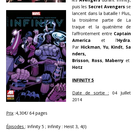
puis les
Secret Avengers
se
lancent dans la bataille ! Plus,
la troisième partie de La
traque et la quatrième de
l’affrontement entre
Captain
America
et l’
Hydra
.
Par
Hickman
,
Yu
,
Kindt
,
Sa
nders,
Brisson
,
Ross
,
Maberry
et
Hotz
INFINITY 5
Date de sortie :
04 Juillet
2014
Prix
:4,30€/ 64 pages
Épisodes
: Infinity 5 ; Infinity : Heist 3, 4(I)