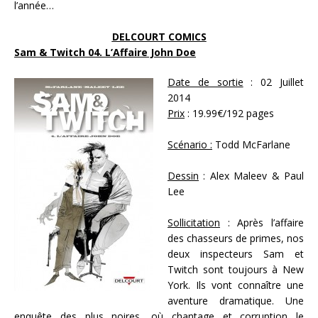
l’année…
DELCOURT COMICS
Sam & Twitch 04. L’Affaire John Doe
Date de sortie
: 02 Juillet
2014
Prix
: 19.99€/192 pages
Scénario :
Todd McFarlane
Dessin
: Alex Maleev & Paul
Lee
Sollicitation
: Après l’affaire
des chasseurs de primes, nos
deux inspecteurs Sam et
Twitch sont toujours à New
York. Ils vont connaître une
aventure dramatique. Une
enquête des plus noires, où chantage et corruption le