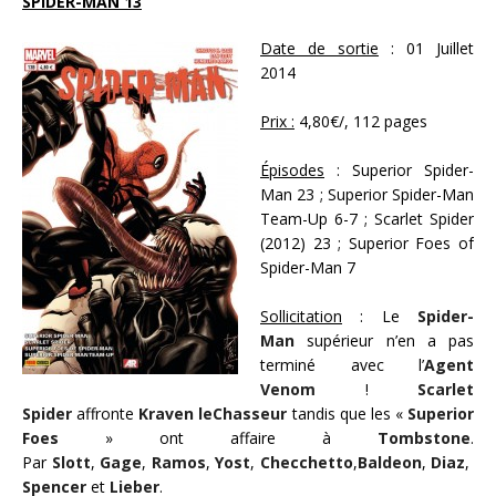
SPIDER-MAN 13
Date de sortie
: 01 Juillet
2014
Prix :
4,80€/, 112 pages
Épisodes
: Superior Spider-
Man 23 ; Superior Spider-Man
Team-Up 6-7 ; Scarlet Spider
(2012) 23 ; Superior Foes of
Spider-Man 7
Sollicitation
: Le
Spider-
Man
supérieur n’en a pas
terminé avec l’
Agent
Venom
!
Scarlet
Spider
affronte
Kraven
le
Chasseur
tandis que les «
Superior
Foes
» ont affaire à
Tombstone
.
Par
Slott
,
Gage
,
Ramos
,
Yost
,
Checchetto
,
Baldeon
,
Diaz
,
Spencer
et
Lieber
.