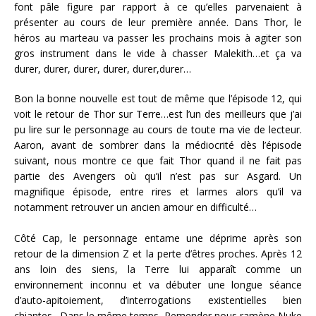
font pâle figure par rapport à ce qu’elles parvenaient à
présenter au cours de leur première année. Dans Thor, le
héros au marteau va passer les prochains mois à agiter son
gros instrument dans le vide à chasser Malekith…et ça va
durer, durer, durer, durer, durer,durer…
Bon la bonne nouvelle est tout de même que l’épisode 12, qui
voit le retour de Thor sur Terre…est l’un des meilleurs que j’ai
pu lire sur le personnage au cours de toute ma vie de lecteur.
Aaron, avant de sombrer dans la médiocrité dès l’épisode
suivant, nous montre ce que fait Thor quand il ne fait pas
partie des Avengers où qu’il n’est pas sur Asgard. Un
magnifique épisode, entre rires et larmes alors qu’il va
notamment retrouver un ancien amour en difficulté…
Côté Cap, le personnage entame une déprime après son
retour de la dimension Z et la perte d’êtres proches. Après 12
ans loin des siens, la Terre lui apparaît comme un
environnement inconnu et va débuter une longue séance
d’auto-apitoiement, d’interrogations existentielles bien
chiantes…Dans le même temps, Remender nous ramène Nuke