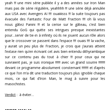
yeah !!! une mini série publiée il y a des années sur Iron Man
mais pas de série régulière, yeahhhh !!! une série déjà annulée
aux USA avec Avengers AI !!!! ouaiiiisss !!! la suite toujours pas
évacuée des Fantastic Four de Matt Fraction !!!! oh là vous
nous gâtez Panini !!! et la cerise sur le gâteau, c’est bien
entendu GoG qui quitte ses intrigues presque inexistantes
pour…servir de tie-in à infinity où ils ne jouent aucun rôle alors
que le crossover se passent dans l’espace !!!! ouais !!!! la vache,
y aurait un peu plus de Fraction, je crois que j’aurais atteint
l’extase rien qu’en écrivant cet avis bien entendu dithyrambique
sur ce contenu pas du tout à chier !!! pour ceux qui ne
suivraient pas, je suis ironique !!!!!!! avec un grand sourire !!!!!!!!!
devant ce programme absolument consternant !!!!!!!!! et d’après
ce que l’on m’a dit une traduction toujours plus ignoble chaque
mois, ce qui fait d’Iron Man, le mag à suivre pour les
masochistes.
Verdict
: à éviter…