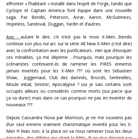
affronter « l’habitant » installé dans l’esprit de Forge, tandis que
Cyclope et Captain America font équipe dans une nouvelle
saga. Par Bendis, Peterson, Asrar, Aaron, McGuinness,
Hopeless, Sandoval, Duggan, Yardin et d’autres.
Avis :
autant le dire, c’e n’est pas le mois X-Men…Bendis
continue son plus nul arc sur la série All New X-Men (c’est dire)
avec la confrontation avec les purificateurs…rien que d’évoquer
ces minables, ça me déprime …Pourquoi, mais pourquoi les
scénaristes continuent-ils de ramener les PIRES ennemis
jamais inventés pour les X-Men ??? où sont les Sebastien
Shaw, Juggernaut, Club des damnés, Broods, Sentinelles,
Moule initial, Sinister, Apocalypse ? oui je sais certains sont
occupés ailleurs ou considérés comme morts (oui parce que
ça va durer) mais dans ce cas pourquoi ne pas en inventer de
nouveaux ???
Depuis Cassandra Nova par Morrison, je ne me souviens pas
d’un seul ennemi vraiment charismatique inventé pour les X-
Men !!! Mais non, à la place on va nous ramener tous les deux
épisodes, des débilos qui citent la bible !!! en plus dessiné par