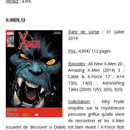
Verdict
: à lire.
X-MEN 13
Date de sortie
: 01 Juillet
2014
Prix :
4,80€/ 112 pages
Épisodes
: All-New X-Men 20 ;
Amazing X-Men (2014) 3 ;
Cable & X-Force 17 ; A+X
13(I), 14(II) ; Astonishing
Tales (2009) 1(IV), 2(IV), 3(III)
Sollicitation
: Kitty Pryde
enquête sur la mystérieuse
personne griffue qu’elle vient
de rencontrer et les X-Men
essaient de découvrir si Diablo est bien vivant ! X-Force doit