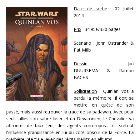
Date de sortie
: 02 Juillet
2014
Prix
: 34.95€/320 pages
Scénario
: John Ostrander &
Pat Mills
Dessin
: Jan
DUURSEMA & Ramon
BACHS
Sollicitation
: Quinlan Vos a
perdu la mémoire. Il doit se
mettre en quête de son
passé, mais aussi retrouver la trace de sa padawan. Avec pour
seuls alliés son sabre laser et un Devaronien, le Chevalier va
affronter de faux Jedi, des agents corrompus… et surtout
l’influence grandissante en lui du côté obscur de la Force. La
première intégrale, avec des récits inédits en albums.