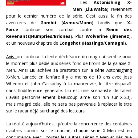
: Les
Astonishing X-
Men
(
Liu
/
Walta
) reviennent
pour le dernier numéro de la série. C’est aussi la fin des
aventures de
Gambit
(
Asmus
/
Mann
) tandis que
X-
Force
continue son combat contre la
Reine des
Revenants
(
Humpries
/
Briones
). Plus
Wolverine
(
Jimenez
),
et un nouveau chapitre de
Longshot
(
Hastings
/
Camagni
).
Avis :
on continue la lente déchéance du mag qui semble pour
le moment plus dédié aux séries fond de tiroirs de la galaxie X-
Men…Ainsi Liu achève sa prestation sur la série Astonisghing
X-Men. Lancée en fanfare il y a moins de 10 ans avec Joss
Whedon et John Cassaday à la manœuvre, le titre disparaît
dans l’indifférence générale. Liu est une scénariste de talent
(j’avais personnellement beaucoup aimé son run sur X-23),
mais malgré cela, elle ne sera pas parvenue à replacer le titre
sur le radar déjà surchargé des lecteurs.
La réalité aujourd’hui est qu’outre la concurrence des centaines
d’autres comics sur le marché, chaque série X-Men est en
concurrence avec …toutes les autres séries X-Men et dès que