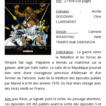
Prix
: 27.95€/320 pages
Scénario
: Archie
GOODWIN Chris
CLAREMONT
Dessin :
Carmine
INFANTINO Herb
TRIMPE Walt SIMONSON
Sollicitation
: La guerre entre
la Rébellion et les forces de
l’Empire fait rage. Palpatine a étendu sa mainmise sur la
galaxie, aidé par Dark Vador. Le salut de la République pourrait
bien venir d’une courageuse princesse d’Alderaan et d’un
fermier de Tatooine. Suite de la réédition des épisodes publiés
par Marvel à la fin des années 1970. Du Star Wars vintage avec
des récits inédit en France.
Avis :
pas d’avis, je signale juste la sortie. Au passage attention,
ces épisodes ont été publiés avant la sortie des épisodes V et