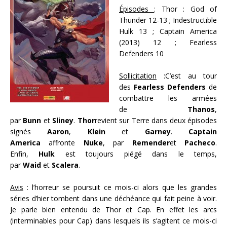
Épisodes
: Thor : God of
Thunder 12-13 ; Indestructible
Hulk 13 ; Captain America
(2013) 12 ; Fearless
Defenders 10
Sollicitation
:C’est au tour
des
Fearless Defenders
de
combattre les armées
de
Thanos
,
par
Bunn
et
Sliney
.
Thor
revient sur Terre dans deux épisodes
signés
Aaron
,
Klein
et
Garney
.
Captain
America
affronte
Nuke
, par
Remender
et
Pacheco
.
Enfin,
Hulk
est toujours piégé dans le temps,
par
Waid
et
Scalera
.
Avis
: l’horreur se poursuit ce mois-ci alors que les grandes
séries d’hier tombent dans une déchéance qui fait peine à voir.
Je parle bien entendu de Thor et Cap. En effet les arcs
(interminables pour Cap) dans lesquels ils s’agitent ce mois-ci