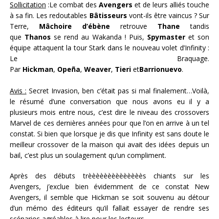
Sollicitation
:Le combat des
Avengers
et de leurs alliés touche
à sa fin. Les redoutables
Bâtisseurs
vont-ils être vaincus ? Sur
Terre,
Mâchoire
d’ébène
retrouve
Thane
tandis
que
Thanos
se rend au Wakanda ! Puis,
Spymaster
et son
équipe attaquent la tour Stark dans le nouveau volet d’Infinity :
Le Braquage.
Par
Hickman
,
Opeña
,
Weaver
,
Tieri
et
Barrionuevo
.
Avis :
Secret Invasion, ben c’était pas si mal finalement…Voilà,
le résumé d’une conversation que nous avons eu il y a
plusieurs mois entre nous, c’est dire le niveau des crossovers
Marvel de ces dernières années pour que l’on en arrive à un tel
constat. Si bien que lorsque je dis que Infinity est sans doute le
meilleur crossover de la maison qui avait des idées depuis un
bail, c’est plus un soulagement qu’un compliment.
Après des débuts trèèèèèèèèèèèèèès chiants sur les
Avengers, j’exclue bien évidemment de ce constat New
Avengers, il semble que Hickman se soit souvenu au détour
d’un mémo des éditeurs qu’il fallait essayer de rendre ses
scénarios agréables à lire pour les lecteurs.