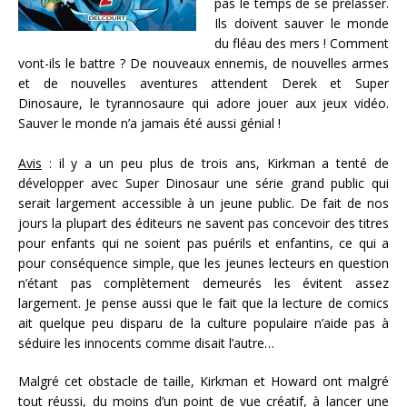
pas le temps de se prélasser.
Ils doivent sauver le monde
du fléau des mers ! Comment
vont-ils le battre ? De nouveaux ennemis, de nouvelles armes
et de nouvelles aventures attendent Derek et Super
Dinosaure, le tyrannosaure qui adore jouer aux jeux vidéo.
Sauver le monde n’a jamais été aussi génial !
Avis
: il y a un peu plus de trois ans, Kirkman a tenté de
développer avec Super Dinosaur une série grand public qui
serait largement accessible à un jeune public. De fait de nos
jours la plupart des éditeurs ne savent pas concevoir des titres
pour enfants qui ne soient pas puérils et enfantins, ce qui a
pour conséquence simple, que les jeunes lecteurs en question
n’étant pas complètement demeurés les évitent assez
largement. Je pense aussi que le fait que la lecture de comics
ait quelque peu disparu de la culture populaire n’aide pas à
séduire les innocents comme disait l’autre…
Malgré cet obstacle de taille, Kirkman et Howard ont malgré
tout réussi, du moins d’un point de vue créatif, à lancer une