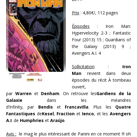
Prix
: 4,80€/, 112 pages
Épisodes
: Iron Man:
Hypervelocity 2-3 ; Fantastic
Four (2013) 15 ; Guardians of
the Galaxy (2013) 9 ;
Avengers A.I. 4
Sollicitation
:
Iron
Man
revient dans deux
épisodes du récit À tombeau
ouvert,
par
Warren
et
Denham
. On retrouve les
Gardiens de la
Galaxie
dans les méandres
d’Infinity,
par
Bendis
et
Francavilla
. Plus les
Quatre
Fantastiques
de
Kesel
,
Fraction
et
Ienco
, et les
Avengers
A.I
. de
Humphries
et
Araújo
.
Avis :
le mag le plus intéressant de Panini en ce moment !!! oh