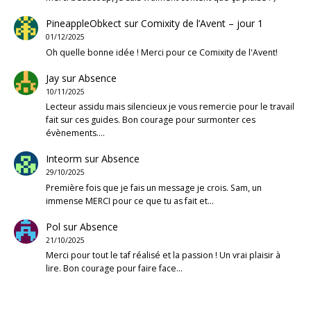
PineappleObkect
sur
Comixity de l’Avent – jour 1
01/12/2025
Oh quelle bonne idée ! Merci pour ce Comixity de l'Avent!
Jay
sur
Absence
10/11/2025
Lecteur assidu mais silencieux je vous remercie pour le travail
fait sur ces guides. Bon courage pour surmonter ces
évènements.…
Inteorm
sur
Absence
29/10/2025
Première fois que je fais un message je crois. Sam, un
immense MERCI pour ce que tu as fait et…
Pol
sur
Absence
21/10/2025
Merci pour tout le taf réalisé et la passion ! Un vrai plaisir à
lire. Bon courage pour faire face…