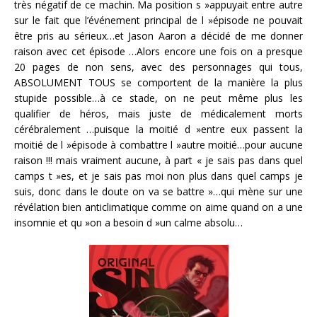
très négatif de ce machin. Ma position s »appuyait entre autre
sur le fait que l’événement principal de l »épisode ne pouvait
être pris au sérieux…et Jason Aaron a décidé de me donner
raison avec cet épisode …Alors encore une fois on a presque
20 pages de non sens, avec des personnages qui tous,
ABSOLUMENT TOUS se comportent de la manière la plus
stupide possible…à ce stade, on ne peut même plus les
qualifier de héros, mais juste de médicalement morts
cérébralement …puisque la moitié d »entre eux passent la
moitié de l »épisode à combattre l »autre moitié…pour aucune
raison !!! mais vraiment aucune, à part « je sais pas dans quel
camps t »es, et je sais pas moi non plus dans quel camps je
suis, donc dans le doute on va se battre »…qui mène sur une
révélation bien anticlimatique comme on aime quand on a une
insomnie et qu »on a besoin d »un calme absolu…