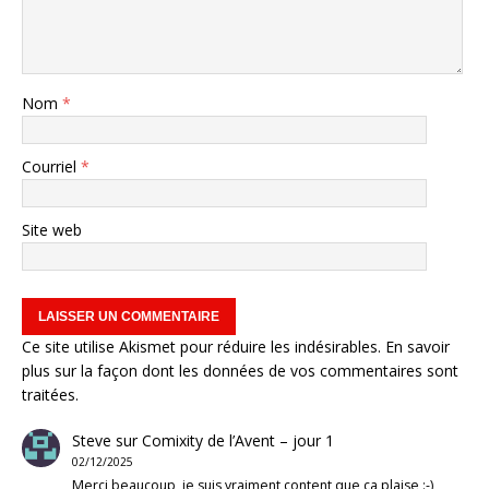
Nom
*
Courriel
*
Site web
Ce site utilise Akismet pour réduire les indésirables.
En savoir
plus sur la façon dont les données de vos commentaires sont
traitées
.
Steve
sur
Comixity de l’Avent – jour 1
02/12/2025
Merci beaucoup, je suis vraiment content que ça plaise :-)