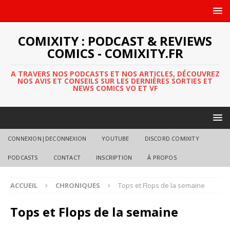
COMIXITY : PODCAST & REVIEWS
COMICS - COMIXITY.FR
A TRAVERS NOS PODCASTS ET NOS ARTICLES, DÉCOUVREZ
NOS AVIS ET CONSEILS SUR LES DERNIÈRES SORTIES ET
NEWS COMICS VO ET VF
CONNEXION|DECONNEXION
YOUTUBE
DISCORD COMIXITY
PODCASTS
CONTACT
INSCRIPTION
À PROPOS
ACCUEIL
CHRONIQUES
Tops et Flops de la semaine
Tops et Flops de la semaine