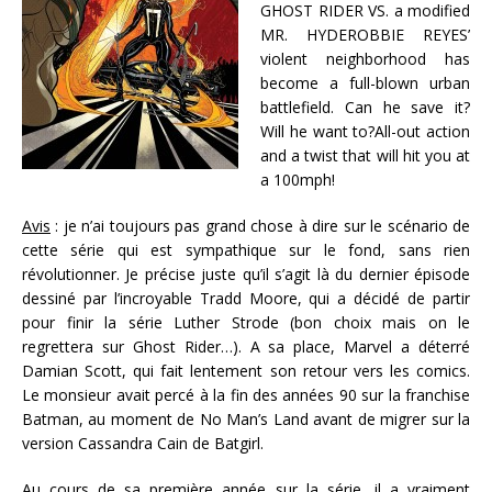
GHOST RIDER VS. a modified
MR. HYDEROBBIE REYES’
violent neighborhood has
become a full-blown urban
battlefield. Can he save it?
Will he want to?All-out action
and a twist that will hit you at
a 100mph!
Avis
: je n’ai toujours pas grand chose à dire sur le scénario de
cette série qui est sympathique sur le fond, sans rien
révolutionner. Je précise juste qu’il s’agit là du dernier épisode
dessiné par l’incroyable Tradd Moore, qui a décidé de partir
pour finir la série Luther Strode (bon choix mais on le
regrettera sur Ghost Rider…). A sa place, Marvel a déterré
Damian Scott, qui fait lentement son retour vers les comics.
Le monsieur avait percé à la fin des années 90 sur la franchise
Batman, au moment de No Man’s Land avant de migrer sur la
version Cassandra Cain de Batgirl.
Au cours de sa première année sur la série, il a vraiment