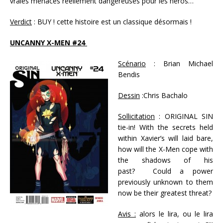
vraies menaces réellement dangereuses pour les héros…
Verdict
: BUY ! cette histoire est un classique désormais !
UNCANNY X-MEN #24
Scénario
: Brian Michael
Bendis
Dessin
:Chris Bachalo
Sollicitation
: ORIGINAL SIN
tie-in! With the secrets held
within Xavier’s will laid bare,
how will the X-Men cope with
the shadows of his
past? Could a power
previously unknown to them
now be their greatest threat?
Avis :
alors le lira, ou le lira