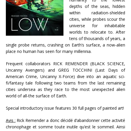
depths of the seas, hidden
within radiation-shielded
cities, while probes scour the
universe for inhabitable
worlds to relocate to. After
tens of thousands of years, a
single probe returns, crashing on Earth’s surface, a now-alien
place no human has seen for many millennia.
Frequent collaborators RICK REMENDER (BLACK SCIENCE,
Uncanny Avengers) and GREG TOCCHINI (Last Days of
American Crime, Uncanny X-Force) dive into an aquatic sci-
fi/fantasy tale following two teams from the last remaining
cities undersea as they race to the most unexpected alien
world of all-the surface of Earth.
Special introductory issue features 30 full pages of painted art!
Avis :
Rick Remender a donc décidé d’abandonner cette activité
chronophage et somme toute inutile qu’est le sommeil. Ainsi