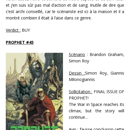
et j’en suis sûr pas mal d’action et de sang. Inutile de dire que
c’est archi conseillé, car le scénariste est ici à la maison et il a
montré combien il était à l’aise dans ce genre.
Verdict :
BUY
PROPHET #45
Scénario
: Brandon Graham,
Simon Roy
Dessin :
Simon Roy, Giannis
Milonogiannis
Sollicitation :
FINAL ISSUE OF
PROPHET!
The War in Space reaches its
climax, but the story will
continue…
Avis :
fausse conclusion cette