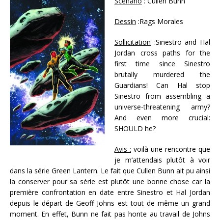
Scénario
: Cullen Bunn
Dessin
:Rags Morales
Sollicitation
:Sinestro and Hal
Jordan cross paths for the
first time since Sinestro
brutally murdered the
Guardians! Can Hal stop
Sinestro from assembling a
universe-threatening army?
And even more crucial:
SHOULD he?
Avis :
voilà une rencontre que
je m’attendais plutôt à voir
dans la série Green Lantern. Le fait que Cullen Bunn ait pu ainsi
la conserver pour sa série est plutôt une bonne chose car la
première confrontation en date entre Sinestro et Hal Jordan
depuis le départ de Geoff Johns est tout de même un grand
moment. En effet, Bunn ne fait pas honte au travail de Johns