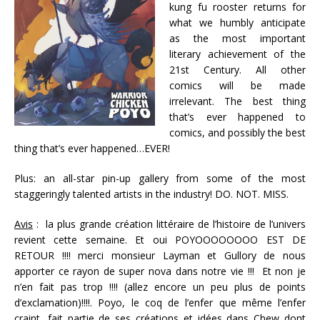
kung fu rooster returns for
what we humbly anticipate
as the most important
literary achievement of the
21st Century. All other
comics will be made
irrelevant. The best thing
that’s ever happened to
comics, and possibly the best
thing that’s ever happened…EVER!
Plus: an all-star pin-up gallery from some of the most
staggeringly talented artists in the industry! DO. NOT. MISS.
Avis
: la plus grande création littéraire de l’histoire de l’univers
revient cette semaine. Et oui POYOOOOOOOO EST DE
RETOUR !!!! merci monsieur Layman et Gullory de nous
apporter ce rayon de super nova dans notre vie !!! Et non je
n’en fait pas trop !!!! (allez encore un peu plus de points
d’exclamation)!!!!. Poyo, le coq de l’enfer que même l’enfer
craint, fait partie de ses créations et idées dans Chew dont