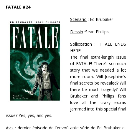
FATALE #24
Scénario
: Ed Brubaker
Dessin
:Sean Phillips,
Sollicitation :
IT ALL ENDS
HERE!
The final extra-length issue
of FATALE! There’s so much
story that we needed a lot
more room. Will Josephine’s
final secrets be revealed? Will
there be much tragedy? Will
Brubaker and Phillips fans
love all the crazy extras
jammed into this special final
issue? Yes, yes, and yes.
Avis
: dernier épisode de l’envoûtante série de Ed Brubaker et