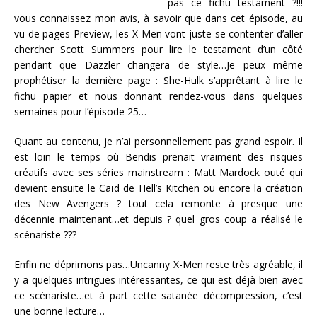
pas ce fichu testament ?!!!
vous connaissez mon avis, à savoir que dans cet épisode, au
vu de pages Preview, les X-Men vont juste se contenter d’aller
chercher Scott Summers pour lire le testament d’un côté
pendant que Dazzler changera de style…Je peux même
prophétiser la dernière page : She-Hulk s’apprêtant à lire le
fichu papier et nous donnant rendez-vous dans quelques
semaines pour l’épisode 25…
Quant au contenu, je n’ai personnellement pas grand espoir. Il
est loin le temps où Bendis prenait vraiment des risques
créatifs avec ses séries mainstream : Matt Mardock outé qui
devient ensuite le Caïd de Hell’s Kitchen ou encore la création
des New Avengers ? tout cela remonte à presque une
décennie maintenant…et depuis ? quel gros coup a réalisé le
scénariste ???
Enfin ne déprimons pas…Uncanny X-Men reste très agréable, il
y a quelques intrigues intéressantes, ce qui est déjà bien avec
ce scénariste…et à part cette satanée décompression, c’est
une bonne lecture…