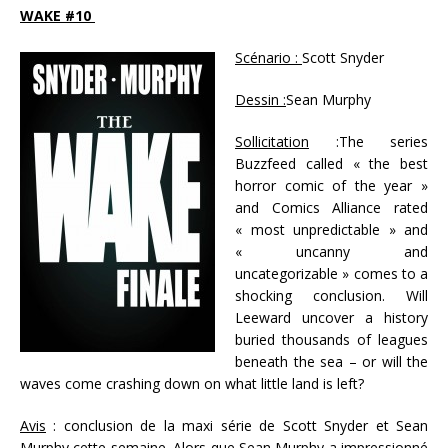
WAKE #10
Scénario :
Scott Snyder
Dessin :
Sean Murphy
Sollicitation
:The series
Buzzfeed called « the best
horror comic of the year »
and Comics Alliance rated
« most unpredictable » and
« uncanny and
uncategorizable » comes to a
shocking conclusion. Will
Leeward uncover a history
buried thousands of leagues
beneath the sea – or will the
waves come crashing down on what little land is left?
Avis
: conclusion de la maxi série de Scott Snyder et Sean
Murphy cette semaine. Alors que Sean Murphy a impressionné