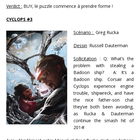
Verdict :
BUY, le puzzle commence à prendre forme !
CYCLOPS #3
Scénario :
Greg Rucka
Dessin
:Russell Dauterman
Sollicitation
: Q: What’s the
problem with stealing a
Badoon ship? A: It’s a
Badoon ship. Corsair and
Cyclops experience engine
trouble, shipwreck, and have
the nice father-son chat
they’ve both been avoiding,
as Rucka & Dauterman
continue the smash hit of
2014!