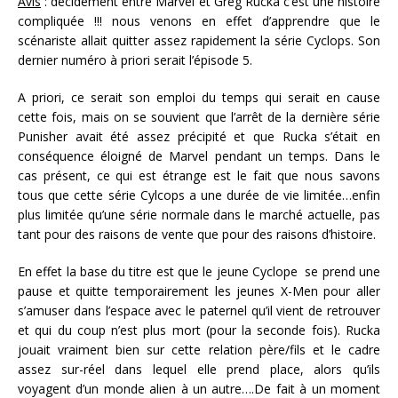
Avis
: décidément entre Marvel et Greg Rucka c’est une histoire
compliquée !!! nous venons en effet d’apprendre que le
scénariste allait quitter assez rapidement la série Cyclops. Son
dernier numéro à priori serait l’épisode 5.
A priori, ce serait son emploi du temps qui serait en cause
cette fois, mais on se souvient que l’arrêt de la dernière série
Punisher avait été assez précipité et que Rucka s’était en
conséquence éloigné de Marvel pendant un temps. Dans le
cas présent, ce qui est étrange est le fait que nous savons
tous que cette série Cylcops a une durée de vie limitée…enfin
plus limitée qu’une série normale dans le marché actuelle, pas
tant pour des raisons de vente que pour des raisons d’histoire.
En effet la base du titre est que le jeune Cyclope se prend une
pause et quitte temporairement les jeunes X-Men pour aller
s’amuser dans l’espace avec le paternel qu’il vient de retrouver
et qui du coup n’est plus mort (pour la seconde fois). Rucka
jouait vraiment bien sur cette relation père/fils et le cadre
assez sur-réel dans lequel elle prend place, alors qu’ils
voyagent d’un monde alien à un autre….De fait à un moment