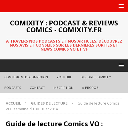
COMIXITY : PODCAST & REVIEWS
COMICS - COMIXITY.FR
A TRAVERS NOS PODCASTS ET NOS ARTICLES, DÉCOUVREZ
NOS AVIS ET CONSEILS SUR LES DERNIÈRES SORTIES ET
NEWS COMICS VO ET VF
CONNEXION|DECONNEXION
YOUTUBE
DISCORD COMIXITY
PODCASTS
CONTACT
INSCRIPTION
À PROPOS
ACCUEIL
GUIDES DE LECTURE
Guide de lecture Comics
VO : semaine du 30 Juillet 2014
Guide de lecture Comics VO :