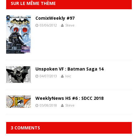
SUR LE MÊME THÈME
ComixWeekly #97
03/06/2012
Steve
Unspoken VF : Batman Saga 14
04/07/2013
loic
WeeklyNews HS #6 : SDCC 2018
05/08/2018
Steve
3 COMMENTS