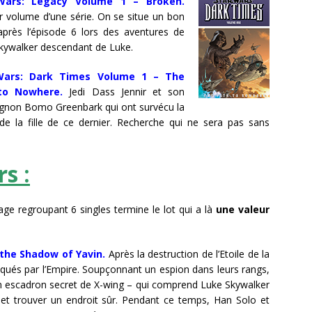
Wars: Legacy Volume 1 – Broken.
r volume d’une série. On se situe un bon
 après l’épisode 6 lors des aventures de
kywalker descendant de Luke.
Wars: Dark Times Volume 1 – The
to Nowhere.
Jedi Dass Jennir et son
non Bomo Greenbark qui ont survécu la
e la fille de ce dernier. Recherche qui ne sera pas sans
s :
age regroupant 6 singles termine le lot qui a là
une valeur
 the Shadow of Yavin.
Après la destruction de l’Etoile de la
raqués par l’Empire. Soupçonnant un espion dans leurs rangs,
un escadron secret de X-wing – qui comprend Luke Skywalker
n et trouver un endroit sûr. Pendant ce temps, Han Solo et