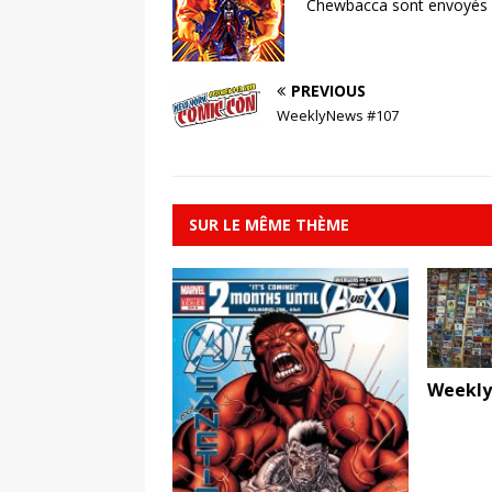
Chewbacca sont envoyés s
PREVIOUS
WeeklyNews #107
SUR LE MÊME THÈME
Weekly