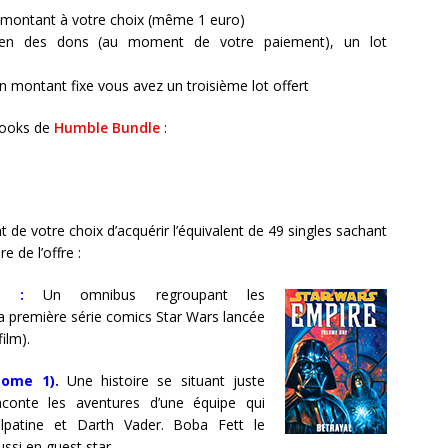
n montant à votre choix (même 1 euro)
en des dons (au moment de votre paiement), un lot
un montant fixe vous avez un troisième lot offert
 books de
Humble Bundle
:
de votre choix d’acquérir l’équivalent de 49 singles sachant
e de l’offre :
s :
Un omnibus regroupant les
a première série comics Star Wars lancée
ilm).
Tome 1).
Une histoire se situant juste
aconte les aventures d’une équipe qui
alpatine et Darth Vader. Boba Fett le
ssi en guest star.