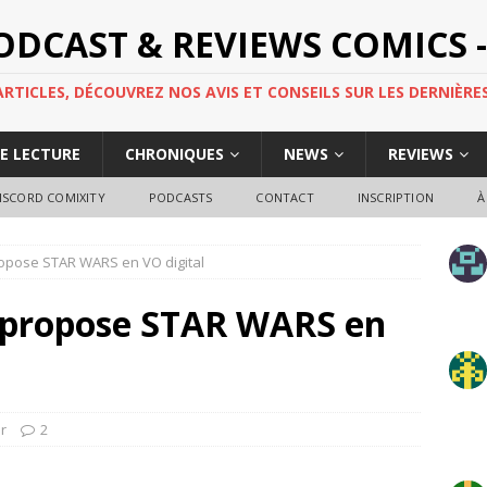
PODCAST & REVIEWS COMICS -
TICLES, DÉCOUVREZ NOS AVIS ET CONSEILS SUR LES DERNIÈRES
DE LECTURE
CHRONIQUES
NEWS
REVIEWS
ISCORD COMIXITY
PODCASTS
CONTACT
INSCRIPTION
À
pose STAR WARS en VO digital
ropose STAR WARS en
r
2