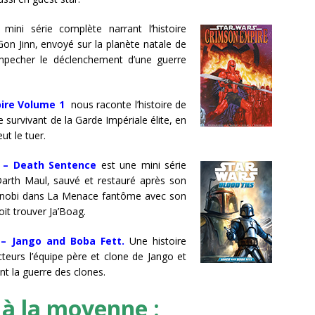
 mini série complète narrant l’histoire
Gon Jinn, envoyé sur la planète natale de
mpecher le déclenchement d’une guerre
ire Volume 1
nous raconte l’histoire de
survivant de la Garde Impériale élite, en
ut le tuer.
l – Death Sentence
est une mini série
arth Maul, sauvé et restauré après son
nobi dans La Menace fantôme avec son
it trouver Ja’Boag.
 – Jango and Boba Fett.
Une histoire
urs l’équipe père et clone de Jango et
nt la guerre des clones.
 à la moyenne :