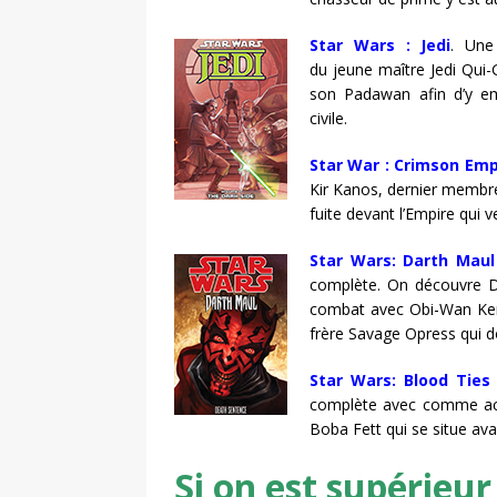
Star Wars : Jedi
. Une
du jeune maître Jedi Qui-
son Padawan afin d’y e
civile.
Star War : Crimson Emp
Kir Kanos, dernier membre 
fuite devant l’Empire qui ve
Star Wars: Darth Mau
complète. On découvre D
combat avec Obi-Wan Ke
frère Savage Opress qui do
Star Wars: Blood Ties
complète avec comme acte
Boba Fett qui se situe ava
Si on est supérieur