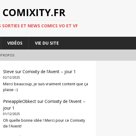
 COMIXITY.FR
 SORTIES ET NEWS COMICS VO ET VF
VIDÉOS
VIE DU SITE
 PROPOS
Steve
sur
Comixity de l’Avent – jour 1
02/12/2025
Merci beaucoup, je suis vraiment content que ça
plaise :-)
PineappleObkect
sur
Comixity de l’Avent –
jour 1
01/12/2025
Oh quelle bonne idée ! Merci pour ce Comixity
de l'Avent!