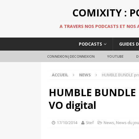
COMIXITY : 
A TRAVERS NOS PODCASTS ET NOS AR
PODCASTS
GUIDES 
CONNEXION|DECONNEXION
YOUTUBE
D
ACCUEIL
NEWS
HUMBLE BUNDLE pro
HUMBLE BUNDLE p
VO digital
17/10/2014
Stef
News
,
News du jou