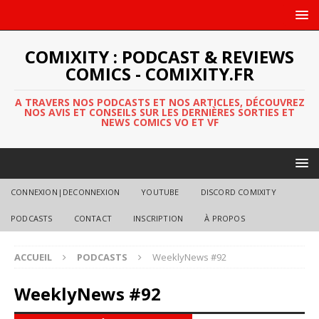
COMIXITY : PODCAST & REVIEWS
COMICS - COMIXITY.FR
A TRAVERS NOS PODCASTS ET NOS ARTICLES, DÉCOUVREZ
NOS AVIS ET CONSEILS SUR LES DERNIÈRES SORTIES ET
NEWS COMICS VO ET VF
CONNEXION|DECONNEXION
YOUTUBE
DISCORD COMIXITY
PODCASTS
CONTACT
INSCRIPTION
À PROPOS
ACCUEIL
PODCASTS
WeeklyNews #92
WeeklyNews #92