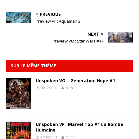
PREVIOUS
Preview VF : Aquaman 3
NEXT
Preview VO : Star Wars #17
SUR LE MÊME THÈME
Unspoken VO – Generation Hope #1
16/12/2010
Sam
Unspoken VF : Marvel Top #1 La Bombe
Humaine
07/04/2011
Nonö