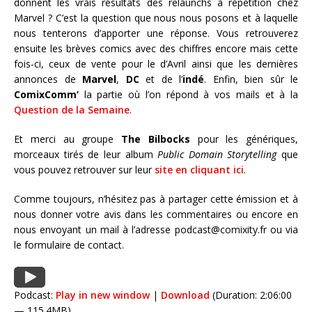
donnent les vrais résultats des relaunchs à répétition chez
Marvel ? C’est la question que nous nous posons et à laquelle
nous tenterons d’apporter une réponse. Vous retrouverez
ensuite les brèves comics avec des chiffres encore mais cette
fois-ci, ceux de vente pour le d’Avril ainsi que les dernières
annonces de
Marvel
,
DC
et de l’
indé
. Enfin, bien sûr le
ComixComm’
la partie où l’on répond à vos mails et à la
Question de la Semaine
.
Et merci au groupe
The Bilbocks
pour les génériques,
morceaux tirés de leur album
Public Domain Storytelling
que
vous pouvez retrouver sur leur
site en cliquant ici
.
Comme toujours, n’hésitez pas à partager cette émission et à
nous donner votre avis dans les commentaires ou encore en
nous envoyant un mail à l’adresse podcast@comixity.fr ou via
le formulaire de contact.
Podcast:
Play in new window
|
Download
(Duration: 2:06:00
— 115.4MB)