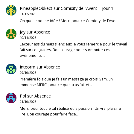
PineappleObkect
sur
Comixity de l’Avent – jour 1
01/12/2025
Oh quelle bonne idée ! Merci pour ce Comixity de l'Avent!
Jay
sur
Absence
10/11/2025
Lecteur assidu mais silencieux je vous remercie pour le travail
fait sur ces guides. Bon courage pour surmonter ces
évènements.…
Inteorm
sur
Absence
29/10/2025
Première fois que je fais un message je crois. Sam, un
immense MERCI pour ce que tu as fait et…
Pol
sur
Absence
21/10/2025
Merci pour tout le taf réalisé et la passion ! Un vrai plaisir à
lire. Bon courage pour faire face…