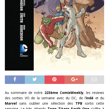
Au sommaire de notre
223ème ComixWeekly
, les reviews
des sorties VO de la semaine avec du DC, de l’
indé
et du
Marvel
sans oublier une sélection des
TPB
sortis cette
semaine. Le très attendu
Teen Titans Earth One
s’offre à