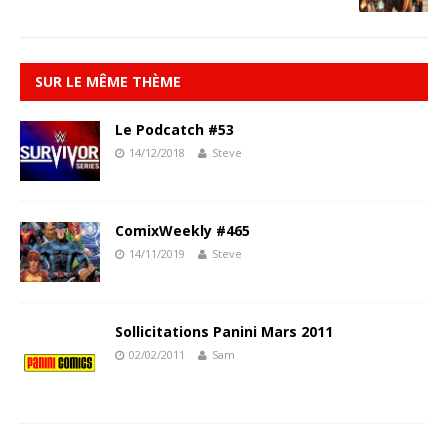
SUR LE MÊME THÈME
Le Podcatch #53
14/12/2018
Steve
ComixWeekly #465
14/11/2019
Steve
Sollicitations Panini Mars 2011
02/02/2011
Sam