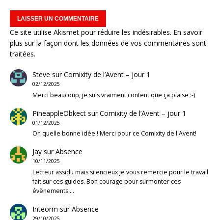
Ce site utilise Akismet pour réduire les indésirables.
En savoir
plus sur la façon dont les données de vos commentaires sont
traitées
.
Steve
sur
Comixity de l’Avent – jour 1
02/12/2025
Merci beaucoup, je suis vraiment content que ça plaise :-)
PineappleObkect
sur
Comixity de l’Avent – jour 1
01/12/2025
Oh quelle bonne idée ! Merci pour ce Comixity de l'Avent!
Jay
sur
Absence
10/11/2025
Lecteur assidu mais silencieux je vous remercie pour le travail
fait sur ces guides. Bon courage pour surmonter ces
évènements.…
Inteorm
sur
Absence
29/10/2025