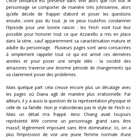
Cette tendance est présente dans WW alors que l’on voit le
personnage se comporter de manière très Johnsienne, alors
qu’elle décide de frapper d’abord et poser les questions
ensuite…voire pas du tout. Je ne peux toutefois condamner
l’épisode pour une bonne raison : les Finch vont tout leur
possible pour honorer tout ce que Azzarello a mis en place
dans la série…sauf apparemment sa caractérisation mature et
adulte du personnage. Plusieurs pages sont ainsi consacrées
à simplement rappeler tout ce qui est arrivé ces dernières
années et pour poser une simple idée : la société des
amazones traverse une énorme période de changements qui
va clairement poser des problèmes.
Mais quelque part cela creuse encore plus un décalage avec
les pages où Diana agit de manière plus irrationnelle. Par
ailleurs, il y a aussi la question de la représentation physique et
celle de sa famille. Non je n’aborderais pas le style de Finch ici.
Mais un détail m’a frappé. Ainsi Chiang avait toujours
représenté WW comme un personnage grand sans être
massif, légèrement imposant sans être dominateur. Ici, on a
plus l’impression de voir une jeune femme normale d’une