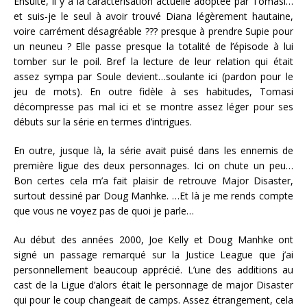
Ensuite, il y a la caractérisation actuelle adoptée par Tomasi…
et suis-je le seul à avoir trouvé Diana légèrement hautaine,
voire carrément désagréable ??? presque à prendre Supie pour
un neuneu ? Elle passe presque la totalité de l’épisode à lui
tomber sur le poil. Bref la lecture de leur relation qui était
assez sympa par Soule devient…soulante ici (pardon pour le
jeu de mots). En outre fidèle à ses habitudes, Tomasi
décompresse pas mal ici et se montre assez léger pour ses
débuts sur la série en termes d’intrigues.
En outre, jusque là, la série avait puisé dans les ennemis de
première ligue des deux personnages. Ici on chute un peu…
Bon certes cela m’a fait plaisir de retrouve Major Disaster,
surtout dessiné par Doug Manhke. …Et là je me rends compte
que vous ne voyez pas de quoi je parle…
Au début des années 2000, Joe Kelly et Doug Manhke ont
signé un passage remarqué sur la Justice League que j’ai
personnellement beaucoup apprécié. L’une des additions au
cast de la Ligue d’alors était le personnage de major Disaster
qui pour le coup changeait de camps. Assez étrangement, cela