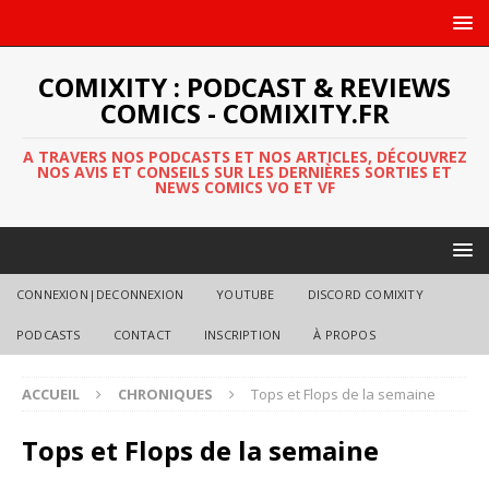
COMIXITY : PODCAST & REVIEWS
COMICS - COMIXITY.FR
A TRAVERS NOS PODCASTS ET NOS ARTICLES, DÉCOUVREZ
NOS AVIS ET CONSEILS SUR LES DERNIÈRES SORTIES ET
NEWS COMICS VO ET VF
CONNEXION|DECONNEXION
YOUTUBE
DISCORD COMIXITY
PODCASTS
CONTACT
INSCRIPTION
À PROPOS
ACCUEIL
CHRONIQUES
Tops et Flops de la semaine
Tops et Flops de la semaine