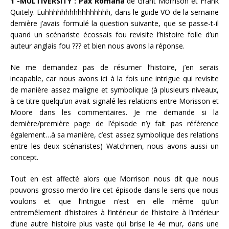
1 -MULTIVERSITY : Pax Romana
de Grant Morrison et Frank
Quitely. Euhhhhhhhhhhhhhhhh, dans le guide VO de la semaine
dernière j’avais formulé la question suivante, que se passe-t-il
quand un scénariste écossais fou revisite l’histoire folle d’un
auteur anglais fou ??? et bien nous avons la réponse.
Ne me demandez pas de résumer l’histoire, j’en serais
incapable, car nous avons ici à la fois une intrigue qui revisite
de manière assez maligne et symbolique (à plusieurs niveaux,
à ce titre quelqu’un avait signalé les relations entre Morisson et
Moore dans les commentaires. Je me demande si la
dernière/première page de l’épisode n’y fait pas référence
également…à sa manière, c’est assez symbolique des relations
entre les deux scénaristes) Watchmen, nous avons aussi un
concept.
Tout en est affecté alors que Morrison nous dit que nous
pouvons grosso merdo lire cet épisode dans le sens que nous
voulons et que l’intrigue n’est en elle même qu’un
entremêlement d’histoires à l’intérieur de l’histoire à l’intérieur
d’une autre histoire plus vaste qui brise le 4e mur, dans une