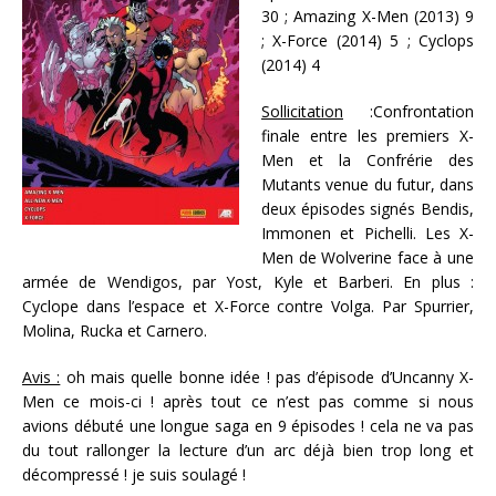
30 ; Amazing X-Men (2013) 9
; X-Force (2014) 5 ; Cyclops
(2014) 4
Sollicitation
:Confrontation
finale entre les premiers X-
Men et la Confrérie des
Mutants venue du futur, dans
deux épisodes signés Bendis,
Immonen et Pichelli. Les X-
Men de Wolverine face à une
armée de Wendigos, par Yost, Kyle et Barberi. En plus :
Cyclope dans l’espace et X-Force contre Volga. Par Spurrier,
Molina, Rucka et Carnero.
Avis :
oh mais quelle bonne idée ! pas d’épisode d’Uncanny X-
Men ce mois-ci ! après tout ce n’est pas comme si nous
avions débuté une longue saga en 9 épisodes ! cela ne va pas
du tout rallonger la lecture d’un arc déjà bien trop long et
décompressé ! je suis soulagé !