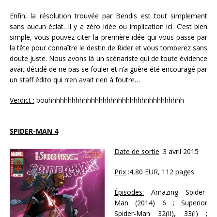
Enfin, la résolution trouvée par Bendis est tout simplement
sans aucun éclat. Il y a zéro idée ou implication ici. C’est bien
simple, vous pouvez citer la première idée qui vous passe par
la tête pour connaître le destin de Rider et vous tomberez sans
doute juste. Nous avons là un scénariste qui de toute évidence
avait décidé de ne pas se fouler et n’a guère été encouragé par
un staff édito qui n’en avait rien à foutre…
Verdict :
bouhhhhhhhhhhhhhhhhhhhhhhhhhhhhhhhhhhh
SPIDER-MAN 4
Date de sortie
:3 avril 2015
Prix
:4,80 EUR, 112 pages
Épisodes:
Amazing Spider-
Man (2014) 6 ; Superior
Spider-Man 32(II), 33(I) ;