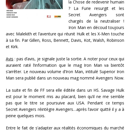
la Chose de redevenir humain
? La Furie resurgit et les
Secret Avengers sont
chargés de la neutraliser !
Iron Man en découd toujours
avec Malekith et l’aventure qui réunit Hulk et les X-Men touche
à sa fin. Par Gillen, Ross, Bennett, Davis, Kot, Walsh, Robinson
et Kirk.
Avis
: pas d’avis, je signale juste la sortie. A noter pour ceux qui
auraient raté l’information que le mag Iron Man va bientôt
s’arrêter. Le nouveau volume d’Iron Man, intitulé Superior Iron
Man sera publié dans un nouveau mag nommé Avengers Now.
La suite et fin de FF sera elle éditée dans un HS. Savage Hulk
est pour le moment mis au placard, bien qu’il ne me semble
pas que le titre se poursuive aux USA. Pendant ce temps
Secret Avengers réintègre Avengers…après l’avoir quitté il y a à
peine quelques mois.
Entre le fait de s’adapter aux réalités économiques du marché