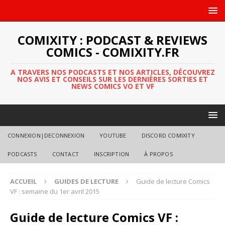
COMIXITY : PODCAST & REVIEWS
COMICS - COMIXITY.FR
A TRAVERS NOS PODCASTS ET NOS ARTICLES, DÉCOUVREZ
NOS AVIS ET CONSEILS SUR LES DERNIÈRES SORTIES ET
NEWS COMICS VO ET VF
CONNEXION|DECONNEXION
YOUTUBE
DISCORD COMIXITY
PODCASTS
CONTACT
INSCRIPTION
À PROPOS
ACCUEIL
GUIDES DE LECTURE
Guide de lecture Comics
VF : semaine du 1er avril 2015
Guide de lecture Comics VF :