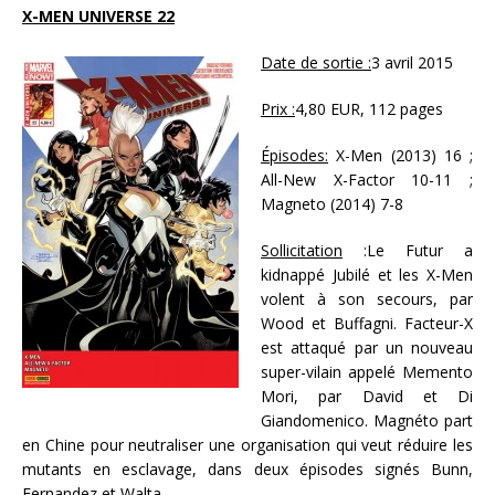
X-MEN UNIVERSE 22
Date de sortie :
3 avril 2015
Prix :
4,80 EUR, 112 pages
Épisodes:
X-Men (2013) 16 ;
All-New X-Factor 10-11 ;
Magneto (2014) 7-8
Sollicitation
:Le Futur a
kidnappé Jubilé et les X-Men
volent à son secours, par
Wood et Buffagni. Facteur-X
est attaqué par un nouveau
super-vilain appelé Memento
Mori, par David et Di
Giandomenico. Magnéto part
en Chine pour neutraliser une organisation qui veut réduire les
mutants en esclavage, dans deux épisodes signés Bunn,
Fernandez et Walta.