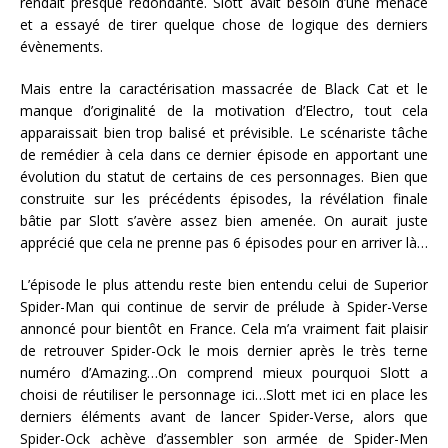
rendait presque redondante. Slott avait besoin d’une menace
et a essayé de tirer quelque chose de logique des derniers
évènements.
Mais entre la caractérisation massacrée de Black Cat et le
manque d’originalité de la motivation d’Electro, tout cela
apparaissait bien trop balisé et prévisible. Le scénariste tâche
de remédier à cela dans ce dernier épisode en apportant une
évolution du statut de certains de ces personnages. Bien que
construite sur les précédents épisodes, la révélation finale
bâtie par Slott s’avère assez bien amenée. On aurait juste
apprécié que cela ne prenne pas 6 épisodes pour en arriver là…
L’épisode le plus attendu reste bien entendu celui de Superior
Spider-Man qui continue de servir de prélude à Spider-Verse
annoncé pour bientôt en France. Cela m’a vraiment fait plaisir
de retrouver Spider-Ock le mois dernier après le très terne
numéro d’Amazing…On comprend mieux pourquoi Slott a
choisi de réutiliser le personnage ici…Slott met ici en place les
derniers éléments avant de lancer Spider-Verse, alors que
Spider-Ock achève d’assembler son armée de Spider-Men