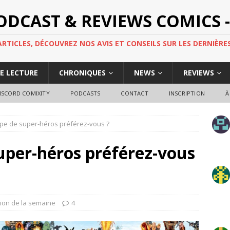
PODCAST & REVIEWS COMICS -
TICLES, DÉCOUVREZ NOS AVIS ET CONSEILS SUR LES DERNIÈRES
DE LECTURE
CHRONIQUES
NEWS
REVIEWS
ISCORD COMIXITY
PODCASTS
CONTACT
INSCRIPTION
À
pe de super-héros préférez-vous ?
uper-héros préférez-vous
ion de la semaine
4