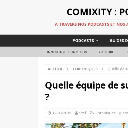
COMIXITY : 
A TRAVERS NOS PODCASTS ET NOS AR
PODCASTS
GUIDES 
CONNEXION|DECONNEXION
YOUTUBE
D
ACCUEIL
CHRONIQUES
Quelle équi
Quelle équipe de s
?
12/06/2015
Stef
Chroniques
,
Quest