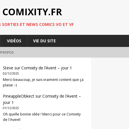
 COMIXITY.FR
 SORTIES ET NEWS COMICS VO ET VF
VIDÉOS
VIE DU SITE
 PROPOS
Steve
sur
Comixity de l’Avent – jour 1
02/12/2025
Merci beaucoup, je suis vraiment content que ça
plaise :-)
PineappleObkect
sur
Comixity de l’Avent –
jour 1
01/12/2025
Oh quelle bonne idée ! Merci pour ce Comixity
de l'Avent!