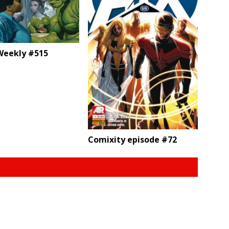
eekly #515
Comixity episode #72