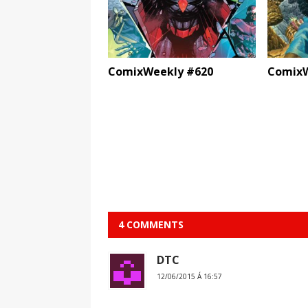
ComixWeekly #620
ComixW
4 COMMENTS
DTC
12/06/2015 Á 16:57