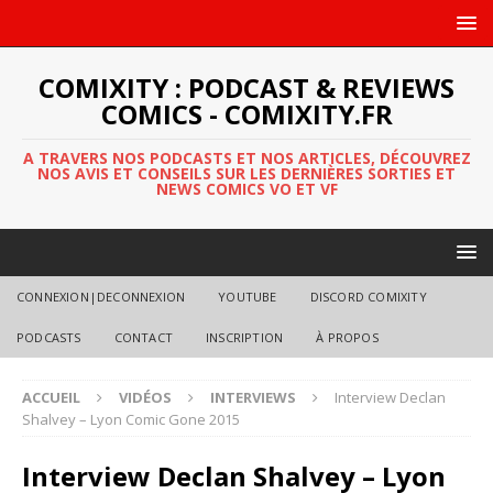
COMIXITY : PODCAST & REVIEWS
COMICS - COMIXITY.FR
A TRAVERS NOS PODCASTS ET NOS ARTICLES, DÉCOUVREZ
NOS AVIS ET CONSEILS SUR LES DERNIÈRES SORTIES ET
NEWS COMICS VO ET VF
CONNEXION|DECONNEXION
YOUTUBE
DISCORD COMIXITY
PODCASTS
CONTACT
INSCRIPTION
À PROPOS
ACCUEIL
VIDÉOS
INTERVIEWS
Interview Declan
Shalvey – Lyon Comic Gone 2015
Interview Declan Shalvey – Lyon