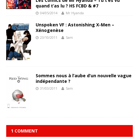
Les Comics de Mr Hyanda – Tu t’es vu
quand t’as lu ? HS FCBD & #7
04/05/2014
Mr Hyanda
Unspoken VF : Astonishing X-Men –
Xénogenèse
23/10/2011
Sam
Sommes nous à l’aube d’un nouvelle vague
indépendante ?
31/03/2011
Sam
1 COMMENT