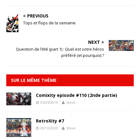
PREVIOUS
Tops et flops de la semaine
NEXT
Question de l’été (part 1) : Quel est votre héros
préféré (et pourquoi) ?
SUR LE MÊME THÈME
Comixity episode #110 (2nde partie)
05/05/2016
Steve
RetroXity #7
03/12/2023
Steve