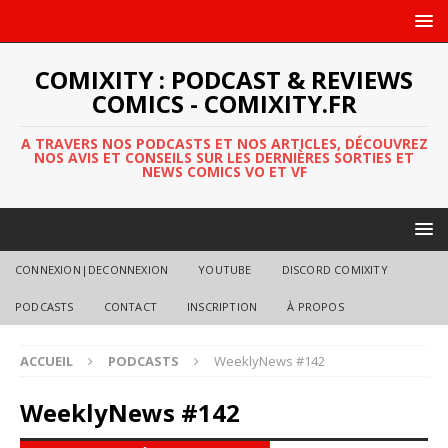
COMIXITY : PODCAST & REVIEWS
COMICS - COMIXITY.FR
A TRAVERS NOS PODCASTS ET NOS ARTICLES, DÉCOUVREZ
NOS AVIS ET CONSEILS SUR LES DERNIÈRES SORTIES ET
NEWS COMICS VO ET VF
CONNEXION|DECONNEXION
YOUTUBE
DISCORD COMIXITY
PODCASTS
CONTACT
INSCRIPTION
À PROPOS
ACCUEIL
PODCASTS
WeeklyNews #142
WeeklyNews #142