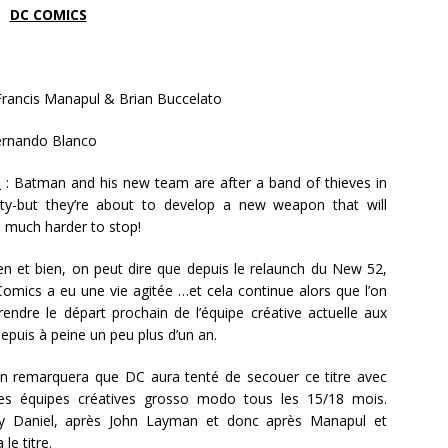
DC COMICS
rancis Manapul & Brian Buccelato
rnando Blanco
n
: Batman and his new team are after a band of thieves in
ty-but they’re about to develop a new weapon that will
much harder to stop!
en et bien, on peut dire que depuis le relaunch du New 52,
Comics a eu une vie agitée …et cela continue alors que l’on
rendre le départ prochain de l’équipe créative actuelle aux
puis à peine un peu plus d’un an.
 on remarquera que DC aura tenté de secouer ce titre avec
les équipes créatives grosso modo tous les 15/18 mois.
y Daniel, après John Layman et donc après Manapul et
le titre.