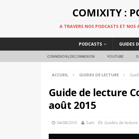
COMIXITY : 
A TRAVERS NOS PODCASTS ET NOS AR
PODCASTS
GUIDES 
CONNEXION|DECONNEXION
YOUTUBE
D
ACCUEIL
GUIDES DE LECTURE
Guid
Guide de lecture C
août 2015
04/08/2015
Sam
Guides de lecture