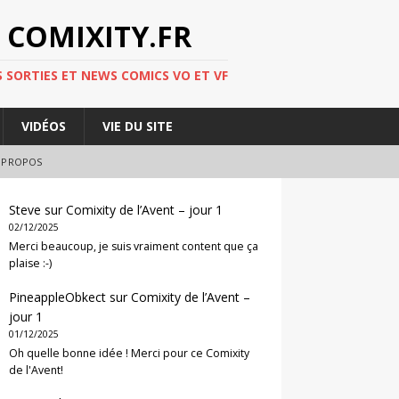
 COMIXITY.FR
 SORTIES ET NEWS COMICS VO ET VF
VIDÉOS
VIE DU SITE
 PROPOS
Steve
sur
Comixity de l’Avent – jour 1
02/12/2025
Merci beaucoup, je suis vraiment content que ça
plaise :-)
PineappleObkect
sur
Comixity de l’Avent –
jour 1
01/12/2025
Oh quelle bonne idée ! Merci pour ce Comixity
de l'Avent!