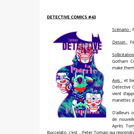
DETECTIVE COMICS #43
Scénario :
F
Dessin :
Fe
Sollicitatio
Gotham Ci
make them 
Avis :
et bi
Detective 
vient d’app
manettes de
D’ailleurs
de nouvel
Après Ton
Buccelato, c’est …Peter Tomasi qui reprendra 