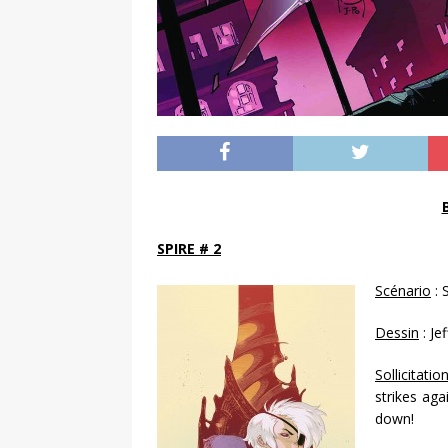
SPIRE # 2
Scénario
: 
Dessin
: Je
Sollicitatio
strikes aga
down!