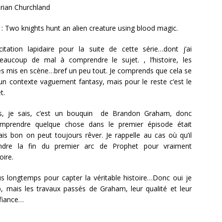
rian Churchland
: Two knights hunt an alien creature using blood magic.
citation lapidaire pour la suite de cette série…dont j’ai
eaucoup de mal à comprendre le sujet. , l’histoire, les
s mis en scène…bref un peu tout. Je comprends que cela se
un contexte vaguement fantasy, mais pour le reste c’est le
t.
is, je sais, c’est un bouquin de Brandon Graham, donc
mprendre quelque chose dans le premier épisode était
mais bon on peut toujours rêver. Je rappelle au cas où qu’il
tendre la fin du premier arc de Prophet pour vraiment
oire.
lus longtemps pour capter la véritable histoire…Donc oui je
up, mais les travaux passés de Graham, leur qualité et leur
nfiance…