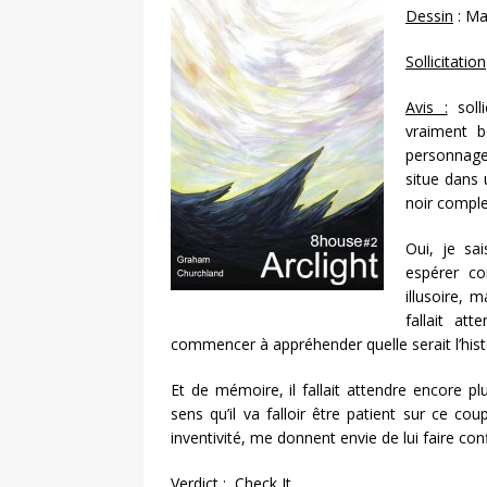
Dessin
: Ma
Sollicitation
Avis :
solli
vraiment b
personnage
situe dans 
noir comple
Oui, je sa
espérer co
illusoire, 
fallait at
commencer à appréhender quelle serait l’hist
Et de mémoire, il fallait attendre encore p
sens qu’il va falloir être patient sur ce co
inventivité, me donnent envie de lui faire co
Verdict
: Check It