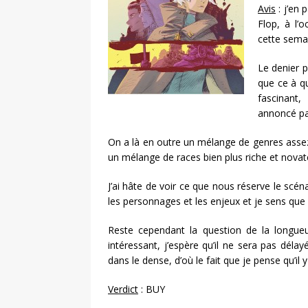
Avis
: j’en 
Flop, à l’
cette sema
Le denier p
que ce à qu
fascinant
annoncé pa
On a là en outre un mélange de genres assez 
un mélange de races bien plus riche et novate
J’ai hâte de voir ce que nous réserve le scéna
les personnages et les enjeux et je sens que
Reste cependant la question de la longueu
intéressant, j’espère qu’il ne sera pas délay
dans le dense, d’où le fait que je pense qu’il 
Verdict
: BUY