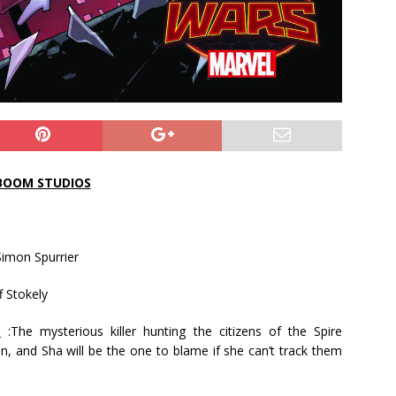
BOOM STUDIOS
Simon Spurrier
ff Stokely
n
:The mysterious killer hunting the citizens of the Spire
in, and Sha will be the one to blame if she can’t track them