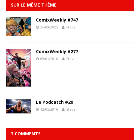
SUR LE MÊME THÈME
ComixWeekly #747
26/09/2025
Steve
ComixWeekly #277
09/01/2016
Steve
Le Podcatch #20
12/05/2016
Steve
3 COMMENTS