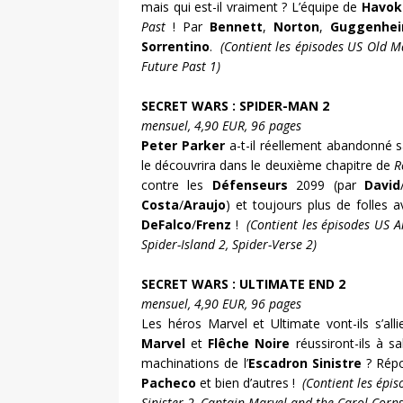
mais qui est-il vraiment ? L’équipe de
Havok
Past
! Par
Bennett
,
Norton
,
Guggenhe
Sorrentino
.
(Contient les épisodes US Old Ma
Future Past 1)
SECRET WARS : SPIDER-MAN 2
mensuel, 4,90 EUR, 96 pages
Peter Parker
a-t-il réellement abandonné s
le découvrira dans le deuxième chapitre de
R
contre les
Défenseurs
2099 (par
David
Costa
/
Araujo
) et toujours plus de folles
DeFalco
/
Frenz
!
(Contient les épisodes US 
Spider-Island 2, Spider-Verse 2)
SECRET WARS : ULTIMATE END 2
mensuel, 4,90 EUR, 96 pages
Les héros Marvel et Ultimate vont-ils s’all
Marvel
et
Flêche Noire
réussiront-ils à 
machinations de l’
Escadron Sinistre
? Rép
Pacheco
et bien d’autres !
(Contient les épi
Sinister 2, Captain Marvel and the Carol Corps