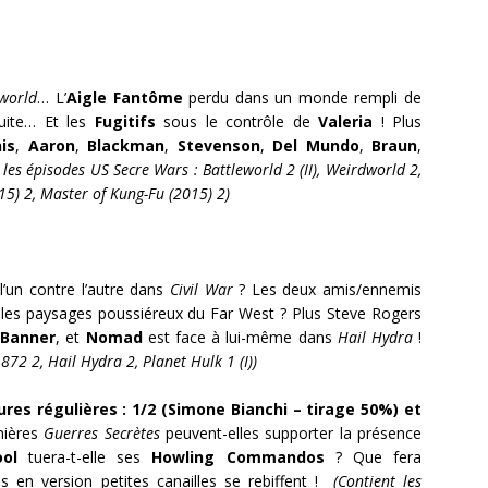
world
… L’
Aigle Fantôme
perdu dans un monde rempli de
uite… Et les
Fugitifs
sous le contrôle de
Valeria
! Plus
is
,
Aaron
,
Blackman
,
Stevenson
,
Del Mundo
,
Braun
,
 les épisodes US Secre Wars : Battleworld 2 (II), Weirdworld 2,
5) 2, Master of Kung-Fu (2015) 2)
l’un contre l’autre dans
Civil War
? Les deux amis/ennemis
les paysages poussiéreux du Far West ? Plus Steve Rogers
 Banner
, et
Nomad
est face à lui-même dans
Hail Hydra
!
872 2, Hail Hydra 2, Planet Hulk 1 (I))
res régulières : 1/2 (Simone Bianchi – tirage 50%) et
ières
Guerres Secrètes
peuvent-elles supporter la présence
ol
tuera-t-elle ses
Howling Commandos
? Que fera
s en version petites canailles se rebiffent !
(Contient les