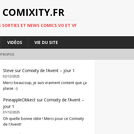
 COMIXITY.FR
 SORTIES ET NEWS COMICS VO ET VF
VIDÉOS
VIE DU SITE
 PROPOS
Steve
sur
Comixity de l’Avent – jour 1
02/12/2025
Merci beaucoup, je suis vraiment content que ça
plaise :-)
PineappleObkect
sur
Comixity de l’Avent –
jour 1
01/12/2025
Oh quelle bonne idée ! Merci pour ce Comixity
de l'Avent!