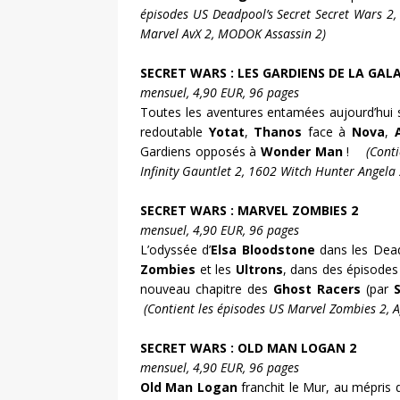
épisodes US Deadpool’s Secret Secret Wars 2
Marvel AvX 2, MODOK Assassin 2)
SECRET WARS : LES GARDIENS DE LA GALA
mensuel, 4,90 EUR, 96 pages
Toutes les aventures entamées aujourd’hui 
redoutable
Yotat
,
Thanos
face à
Nova
,
Gardiens opposés à
Wonder Man
!
(Cont
Infinity Gauntlet 2, 1602 Witch Hunter Angela 
SECRET WARS : MARVEL ZOMBIES 2
mensuel, 4,90 EUR, 96 pages
L’odyssée d’
Elsa Bloodstone
dans les Dead
Zombies
et les
Ultrons
, dans des épisodes
nouveau chapitre des
Ghost Racers
(par
(Contient les épisodes US Marvel Zombies 2, A
SECRET WARS : OLD MAN LOGAN 2
mensuel, 4,90 EUR, 96 pages
Old Man Logan
franchit le Mur, au mépris 