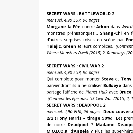
SECRET WARS : BATTLEWORLD 2
mensuel, 4,90 EUR, 96 pages
Morgane la Fée
contre
Arkon
dans
Weird
monstres préhistoriques…
Shang-Chi
en f
d’autres surprises mises en scène par
Enn
Talajic
,
Green
et leurs complices.
(Contient
Where Monsters Dwell (2015) 2, Runaways (201
SECRET WARS : CIVIL WAR 2
mensuel, 4,90 EUR, 96 pages
Qui complote pour monter
Steve
et
Tony
parviendront-ils à neutraliser
Bullseye
dans 
partage l’affiche de
Planet Hulk
avec
Bruce
(Contient les épisodes US Civil War (2015) 2, 1
SECRET WARS : DEADPOOL 2
mensuel, 4,90 EUR, 96 pages
Deux couvertu
2/2 (Tony Harris – tirage 50%)
Les prem
de notre
Deadpool
?
Madame Deadpo
M.O.D.O.K.
d’
Angela
? Plus les super-héro