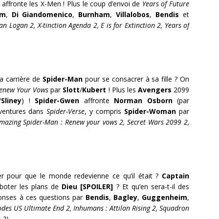
affronte les X-Men ! Plus le coup d’envoi de
Years of Future
im
,
Di Giandomenico
,
Burnham
,
Villalobos
,
Bendis
et
n Logan 2, X-tinction Agenda 2, E is for Extinction 2, Years of
a carrière de
Spider-Man
pour se consacrer à sa fille ? On
enew Your Vows
par
Slott
/
Kubert
! Plus les
Avengers
2099
/
Sliney
) !
Spider-Gwen
affronte
Norman Osborn
(par
 aventures dans
Spider-Verse
, y compris
Spider-Woman
par
Amazing Spider-Man : Renew your vows 2, Secret Wars 2099 2,
ier pour que le monde redevienne ce qu’il était ?
Captain
saboter les plans de
Dieu [SPOILER]
? Et qu’en sera-t-il des
onses à ces questions par
Bendis
,
Bagley
,
Guggenheim
,
sodes US Ultimate End 2, Inhumans : Attilan Rising 2, Squadron
 2)