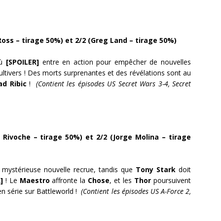
Ross – tirage 50%) et 2/2 (Greg Land – tirage 50%)
où
[SPOILER]
entre en action pour empêcher de nouvelles
ultivers ! Des morts surprenantes et des révélations sont au
ad Ribic
!
(Contient les épisodes US Secret Wars 3-4, Secret
l Rivoche – tirage 50%) et 2/2
(Jorge Molina – tirage
 mystérieuse nouvelle recrue, tandis que
Tony Stark
doit
]
! Le
Maestro
affronte la
Chose
, et les
Thor
poursuivent
 en série sur Battleworld !
(Contient les épisodes US A-Force 2,