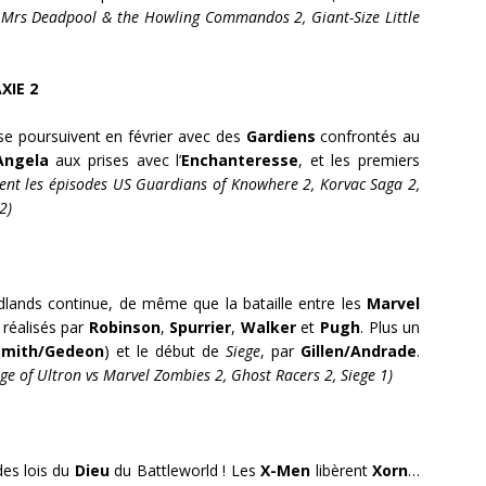
, Mrs Deadpool & the Howling Commandos 2, Giant-Size Little
XIE 2
se poursuivent en février avec des
Gardiens
confrontés au
Angela
aux prises avec l’
Enchanteresse
, et les premiers
ient les épisodes US Guardians of Knowhere 2, Korvac Saga 2,
2)
lands continue, de même que la bataille entre les
Marvel
 réalisés par
Robinson
,
Spurrier
,
Walker
et
Pugh
. Plus un
Smith/Gedeon
) et le début de
Siege
, par
Gillen/Andrade
.
ge of Ultron vs Marvel Zombies 2, Ghost Racers 2, Siege 1)
des lois du
Dieu
du Battleworld ! Les
X-Men
libèrent
Xorn
…