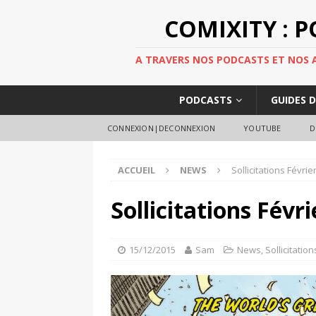
COMIXITY : 
A TRAVERS NOS PODCASTS ET NOS AR
PODCASTS
GUIDES 
CONNEXION|DECONNEXION
YOUTUBE
D
ACCUEIL
NEWS
Sollicitations Févrie
Sollicitations Févr
15/12/2015
Sam
News
,
Sollicitation